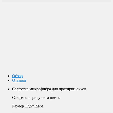
Доставка по России
Мы доставим ваш заказ курьером по городу или службой
экспресс-доставки по всей России.
Оплата
Оплата заказов возможна наличными при получении, или
переводом на банковскую карту.
Магазин в Москве
Будем рады видеть вас в нашем магазине по адресу г. Москва,
Пролетарский пр-т, д. 20, корп. 2.
Обзор
Отзывы
Салфетка микрофибра для протирки очков
Салфетка с рисунком цветы
Размер 17,5*15мм