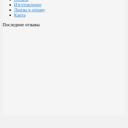
Изготовление
Линзы в оправу
Карта
Последние отзывы
Очки Glodiatr c3 106
106 c3 Glodiatr
Здравствуйте! Третий год ношу, потёрлись уже, гнул не один
раз, сильно гнул, забывал снять на сон грядущий, ибо
забываешь про них, утром, либо наступал, думаешь, ну всё...
ан нет, разогнул, выправил, и опять в них, по мне отличные
очки!!! Всё остальное, а было не мало их,...
Малешин Сергей Аркадьевич
15 июня 2021 08:35