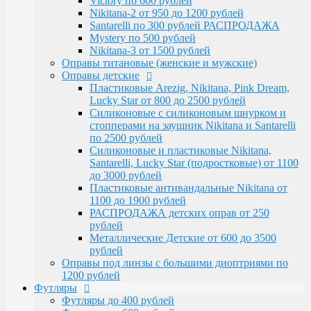
Victory по 600 рублей
Santarelli, Lucky Star (подростковые) от 1100
Nikitana-2 от 950 до 1200 рублей
до 3000 рублей
Santarelli по 300 рублей РАСПРОДАЖА
Пластиковые антивандальные Nikitana от
Mystery по 500 рублей
1100 до 1900 рублей
Nikitana-3 от 1500 рублей
РАСПРОДАЖА детских оправ от 250 рублей
Оправы титановые (женские и мужские)
Металлические Детские от 600 до 3500
Оправы детские
рублей
Пластиковые Arezig, Nikitana, Pink Dream,
Оправы под линзы с большими диоптриями по
Lucky Star от 800 до 2500 рублей
1200 рублей
Силиконовые с силиконовым шнурком и
Футляры
стопперами на заушник Nikitana и Santarelli
Футляры до 400 рублей
по 2500 рублей
Футляры по 600 рублей
Силиконовые и пластиковые Nikitana,
Футляры по 550 рублей
Santarelli, Lucky Star (подростковые) от 1100
Футляры для солнцезащитных очков
до 3000 рублей
Детские от 400 рублей
Пластиковые антивандальные Nikitana от
Аксессуары
1100 до 1900 рублей
Распродажа
РАСПРОДАЖА детских оправ от 250
рублей
Металлические Детские от 600 до 3500
рублей
Оправы под линзы с большими диоптриями по
1200 рублей
Футляры
Футляры до 400 рублей