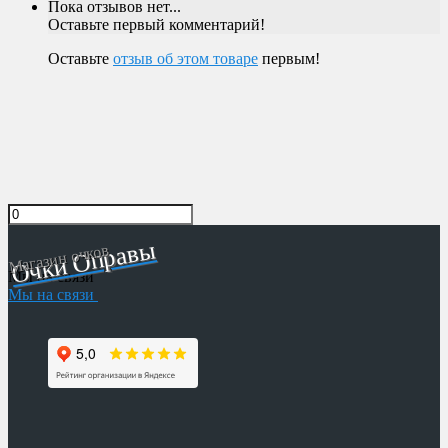
Пока отзывов нет...
Оставьте первый комментарий!
Оставьте
отзыв об этом товаре
первым!
Очки Оправы
Магазин очков
Мы на связи
Мы на связи