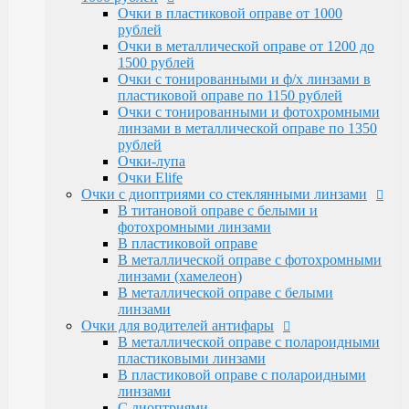
Очки Elife
Очки в пластиковой оправе от 1000
Очки с диоптриями со стеклянными линзами
рублей
В титановой оправе с белыми и
Очки в металлической оправе от 1200 до
фотохромными линзами
1500 рублей
В пластиковой оправе
Очки с тонированными и ф/х линзами в
В металлической оправе с фотохромными
пластиковой оправе по 1150 рублей
линзами (хамелеон)
Очки с тонированными и фотохромными
В металлической оправе с белыми линзами
линзами в металлической оправе по 1350
Очки для водителей антифары
рублей
В металлической оправе с полароидными
Очки-лупа
пластиковыми линзами
Очки Elife
В пластиковой оправе с полароидными
Очки с диоптриями со стеклянными линзами
линзами
В титановой оправе с белыми и
С диоптриями
фотохромными линзами
Очки для компьютера
В пластиковой оправе
В пластиковой оправе с полимерными
В металлической оправе с фотохромными
линзами
линзами (хамелеон)
В металлической оправе
В металлической оправе с белыми
Тренажерные очки
линзами
В пластиковой оправе
Очки для водителей антифары
В металлической оправе
В металлической оправе с полароидными
Очки глаукомные
пластиковыми линзами
Очки Эксклюзивные Ricardi от 15000
В пластиковой оправе с полароидными
Оправы
линзами
Бренд оправы
С диоптриями