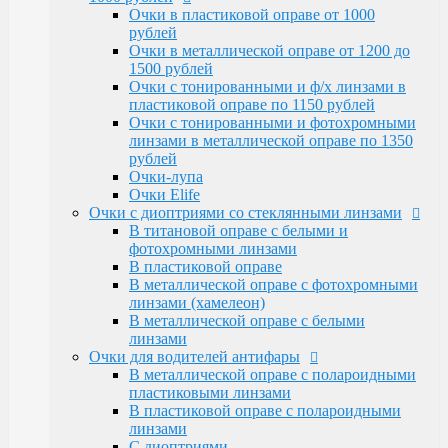
Очки Elife
Очки в пластиковой оправе от 1000
Очки с диоптриями со стеклянными линзами
рублей
В титановой оправе с белыми и
Очки в металлической оправе от 1200 до
фотохромными линзами
1500 рублей
В пластиковой оправе
Очки с тонированными и ф/х линзами в
В металлической оправе с фотохромными
пластиковой оправе по 1150 рублей
линзами (хамелеон)
Очки с тонированными и фотохромными
В металлической оправе с белыми линзами
линзами в металлической оправе по 1350
Очки для водителей антифары
рублей
В металлической оправе с полароидными
Очки-лупа
пластиковыми линзами
Очки Elife
В пластиковой оправе с полароидными
Очки с диоптриями со стеклянными линзами
линзами
В титановой оправе с белыми и
С диоптриями
фотохромными линзами
Очки для компьютера
В пластиковой оправе
В пластиковой оправе с полимерными
В металлической оправе с фотохромными
линзами
линзами (хамелеон)
В металлической оправе
В металлической оправе с белыми
Тренажерные очки
линзами
В пластиковой оправе
Очки для водителей антифары
В металлической оправе
В металлической оправе с полароидными
Очки глаукомные
пластиковыми линзами
Очки Эксклюзивные Ricardi от 15000
В пластиковой оправе с полароидными
Оправы
линзами
Бренд оправы
С диоптриями