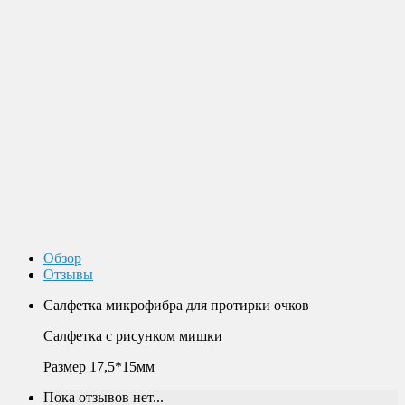
Доставка по России
Мы доставим ваш заказ курьером по городу или службой
экспресс-доставки по всей России.
Оплата
Оплата заказов возможна наличными при получении, или
переводом на банковскую карту.
Магазин в Москве
Будем рады видеть вас в нашем магазине по адресу г. Москва,
Пролетарский пр-т, д. 20, корп. 2.
Обзор
Отзывы
Салфетка микрофибра для протирки очков
Салфетка с рисунком мишки
Размер 17,5*15мм
Пока отзывов нет...