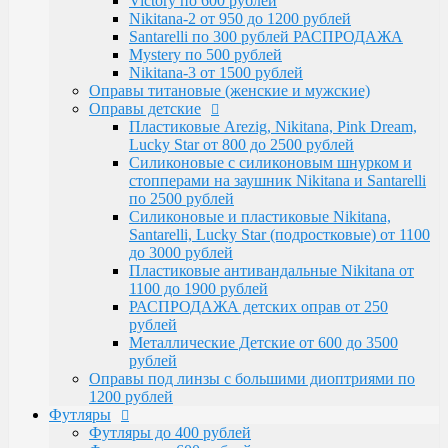
Victory по 600 рублей
Santarelli, Lucky Star (подростковые) от 1100
Nikitana-2 от 950 до 1200 рублей
до 3000 рублей
Santarelli по 300 рублей РАСПРОДАЖА
Пластиковые антивандальные Nikitana от
Mystery по 500 рублей
1100 до 1900 рублей
Nikitana-3 от 1500 рублей
РАСПРОДАЖА детских оправ от 250 рублей
Оправы титановые (женские и мужские)
Металлические Детские от 600 до 3500
Оправы детские
рублей
Пластиковые Arezig, Nikitana, Pink Dream,
Оправы под линзы с большими диоптриями по
Lucky Star от 800 до 2500 рублей
1200 рублей
Силиконовые с силиконовым шнурком и
Футляры
стопперами на заушник Nikitana и Santarelli
Футляры до 400 рублей
по 2500 рублей
Футляры по 600 рублей
Силиконовые и пластиковые Nikitana,
Футляры по 550 рублей
Santarelli, Lucky Star (подростковые) от 1100
Футляры для солнцезащитных очков
до 3000 рублей
Детские от 400 рублей
Пластиковые антивандальные Nikitana от
Аксессуары
1100 до 1900 рублей
Распродажа
РАСПРОДАЖА детских оправ от 250
рублей
Металлические Детские от 600 до 3500
рублей
Оправы под линзы с большими диоптриями по
1200 рублей
Футляры
Футляры до 400 рублей