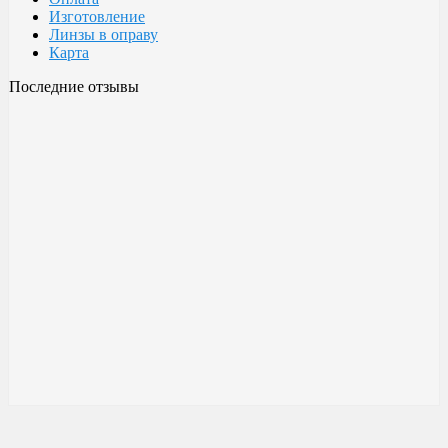
Изготовление
Линзы в оправу
Карта
Последние отзывы
Очки Glodiatr c3 106
106 c3 Glodiatr
Здравствуйте! Третий год ношу, потёрлись уже, гнул не один
раз, сильно гнул, забывал снять на сон грядущий, ибо
забываешь про них, утром, либо наступал, думаешь, ну всё...
ан нет, разогнул, выправил, и опять в них, по мне отличные
очки!!! Всё остальное, а было не мало их,...
Малешин Сергей Аркадьевич
15 июня 2021 08:35