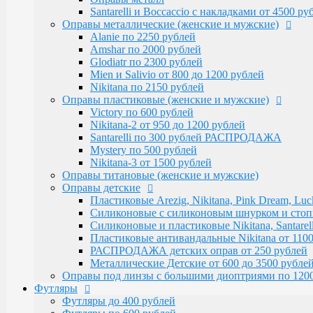
Victory по 600 рублей
Santarelli и Boccaccio с накладками от 4500 р
Nikitana-2 от 950 до 1200 рублей
Оправы металлические (женские и мужские)
Santarelli по 300 рублей РАСПРОДАЖА
Alanie по 2250 рублей
Mystery по 500 рублей
Amshar по 2000 рублей
Nikitana-3 от 1500 рублей
Glodiatr по 2300 рублей
Оправы титановые (женские и мужские)
Mien и Salivio от 800 до 1200 рублей
Оправы детские
Nikitana по 2150 рублей
Пластиковые Arezig, Nikitana, Pink Dream, Luc
Оправы пластиковые (женские и мужские)
Силиконовые с силиконовым шнурком и стоппер
Victory по 600 рублей
Силиконовые и пластиковые Nikitana, Santarell
Nikitana-2 от 950 до 1200 рублей
Пластиковые антивандальные Nikitana от 1100
Santarelli по 300 рублей РАСПРОДАЖА
РАСПРОДАЖА детских оправ от 250 рублей
Mystery по 500 рублей
Металлические Детские от 600 до 3500 рубле
Nikitana-3 от 1500 рублей
Оправы под линзы с большими диоптриями по 1200
Оправы титановые (женские и мужские)
Футляры
Оправы детские
Футляры до 400 рублей
Пластиковые Arezig, Nikitana, Pink Dream, Luc
Футляры по 600 рублей
Силиконовые с силиконовым шнурком и стоппер
Футляры по 550 рублей
Силиконовые и пластиковые Nikitana, Santarell
Футляры для солнцезащитных очков
Пластиковые антивандальные Nikitana от 1100
Детские от 400 рублей
РАСПРОДАЖА детских оправ от 250 рублей
Аксессуары
Металлические Детские от 600 до 3500 рубле
Распродажа
Оправы под линзы с большими диоптриями по 120
Футляры
Футляры до 400 рублей