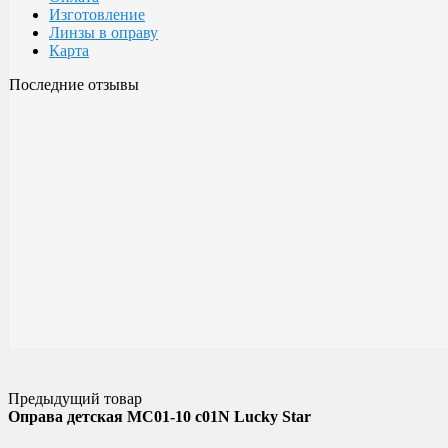
Изготовление
Линзы в оправу
Карта
Последние отзывы
Очки Glodiatr c3 106
106 c3 Glodiatr
Здравствуйте! Третий год ношу, потёрлись уже, гнул не один раз
разогнул, выправил, и опять в них, по мне отличные очки!!! Всё
Малешин Сергей Аркадьевич
15 июня 2021 08:35
Предыдущий товар
Оправа детская MC01-10 c01N Lucky Star