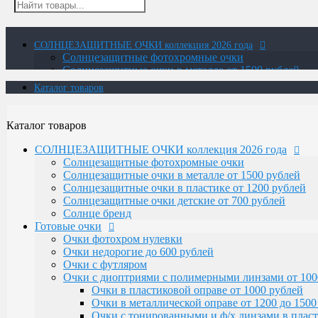
СОЛНЦЕЗАЩИТНЫЕ ОЧКИ коллекция 2026 года
Солнцезащитные фотохромные очки
Солнцезащитные очки в металле от 1500 рублей
Солнцезащитные очки в пластике от 1200 рублей
Каталог товаров
Солнцезащитные очки детские от 700 рублей
Солнце бренд
Готовые очки
Каталог товаров
Очки фотохром нулевки
Очки недорогие до 600 рублей
СОЛНЦЕЗАЩИТНЫЕ ОЧКИ коллекция 2026 года
Очки с футляром
Солнцезащитные фотохромные очки
Очки с диоптриями с полимерными линзами от 100
Солнцезащитные очки в металле от 1500 рублей
Очки в пластиковой оправе от 1000 рублей
Солнцезащитные очки в пластике от 1200 рублей
Очки в металлической оправе от 1200 до 1500
Солнцезащитные очки детские от 700 рублей
Очки с тонированными и ф/х линзами в пласт
Солнце бренд
Очки с тонированными и фотохромными линза
Готовые очки
Очки-лупа
Очки фотохром нулевки
Очки Elife
Очки недорогие до 600 рублей
Очки с диоптриями со стеклянными линзами
Очки с футляром
В титановой оправе с белыми и фотохромны
Очки с диоптриями с полимерными линзами от 100
В пластиковой оправе
Очки в пластиковой оправе от 1000 рублей
В металлической оправе с фотохромными лин
Очки в металлической оправе от 1200 до 1500
В металлической оправе с белыми линзами
Очки с тонированными и ф/х линзами в пласт