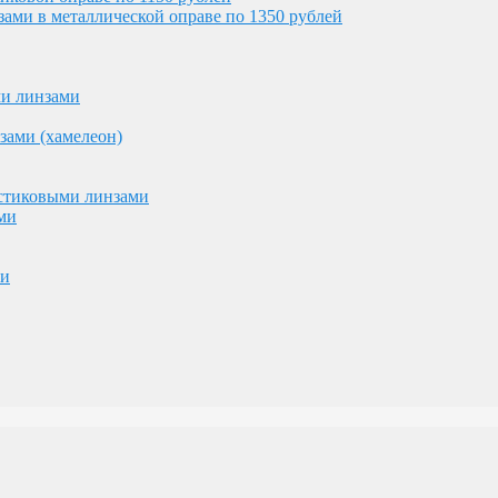
ми в металлической оправе по 1350 рублей
астиковыми линзами
ми
ми линзами
ми
зами (хамелеон)
астиковыми линзами
ми
ми
ублей и 7000 рублей