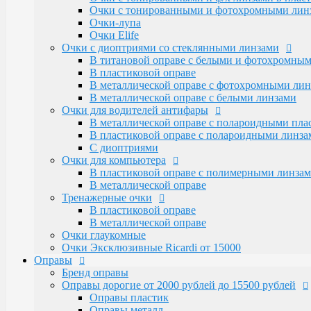
Очки для водителей антифары
Очки с тонированными и фотохромными линза
В металлической оправе с полароидными пл
Очки-лупа
В пластиковой оправе с полароидными линза
Очки Elife
С диоптриями
Очки с диоптриями со стеклянными линзами
Очки для компьютера
В титановой оправе с белыми и фотохромны
В пластиковой оправе с полимерными линза
В пластиковой оправе
В металлической оправе
В металлической оправе с фотохромными лин
Тренажерные очки
В металлической оправе с белыми линзами
В пластиковой оправе
Очки для водителей антифары
В металлической оправе
В металлической оправе с полароидными пл
Очки глаукомные
В пластиковой оправе с полароидными линза
Очки Эксклюзивные Ricardi от 15000
С диоптриями
Оправы
Очки для компьютера
Бренд оправы
В пластиковой оправе с полимерными линза
Оправы дорогие от 2000 рублей до 15500 рублей
В металлической оправе
Оправы пластик
Тренажерные очки
Оправы металл
В пластиковой оправе
Santarelli и Boccaccio с накладками от 4500 р
В металлической оправе
Оправы металлические (женские и мужские)
Очки глаукомные
Alanie по 2250 рублей
Очки Эксклюзивные Ricardi от 15000
Amshar по 2000 рублей
Оправы
Glodiatr по 2300 рублей
Бренд оправы
Mien и Salivio от 800 до 1200 рублей
Оправы дорогие от 2000 рублей до 15500 рублей
Nikitana по 2150 рублей
Оправы пластик
Оправы пластиковые (женские и мужские)
Оправы металл