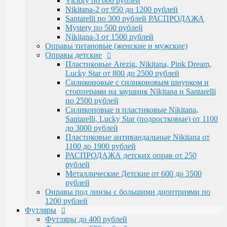
Victory по 600 рублей
Santarelli, Lucky Star (подростковые) от 1100
Nikitana-2 от 950 до 1200 рублей
до 3000 рублей
Santarelli по 300 рублей РАСПРОДАЖА
Пластиковые антивандальные Nikitana от
Mystery по 500 рублей
1100 до 1900 рублей
Nikitana-3 от 1500 рублей
РАСПРОДАЖА детских оправ от 250 рублей
Оправы титановые (женские и мужские)
Металлические Детские от 600 до 3500
Оправы детские
рублей
Пластиковые Arezig, Nikitana, Pink Dream,
Оправы под линзы с большими диоптриями по
Lucky Star от 800 до 2500 рублей
1200 рублей
Силиконовые с силиконовым шнурком и
Футляры
стопперами на заушник Nikitana и Santarelli
Футляры до 400 рублей
по 2500 рублей
Футляры по 600 рублей
Силиконовые и пластиковые Nikitana,
Футляры по 550 рублей
Santarelli, Lucky Star (подростковые) от 1100
Футляры для солнцезащитных очков
до 3000 рублей
Детские от 400 рублей
Пластиковые антивандальные Nikitana от
Аксессуары
1100 до 1900 рублей
Распродажа
РАСПРОДАЖА детских оправ от 250
рублей
Металлические Детские от 600 до 3500
рублей
Оправы под линзы с большими диоптриями по
1200 рублей
Футляры
Футляры до 400 рублей