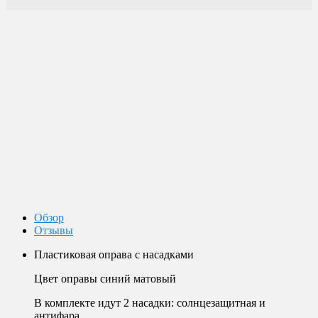
Доставка по России
Мы доставим ваш заказ курьером по городу или службой
экспресс-доставки по всей России.
Оплата
Оплата заказов возможна наличными при получении, или
переводом на банковскую карту.
Магазин в Москве
Будем рады видеть вас в нашем магазине по адресу г. Москва,
Пролетарский пр-т, д. 20, корп. 2.
Обзор
Отзывы
Пластиковая оправа с насадками
Цвет оправы синий матовый
В комплекте идут 2 насадки: солнцезащитная и
антифара