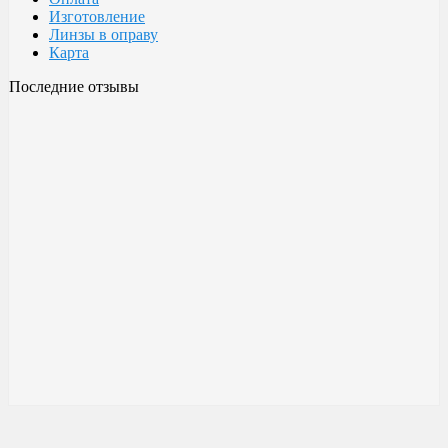
Изготовление
Линзы в оправу
Карта
Последние отзывы
Очки Glodiatr c3 106
106 c3 Glodiatr
Здравствуйте! Третий год ношу, потёрлись уже, гнул не один
раз, сильно гнул, забывал снять на сон грядущий, ибо
забываешь про них, утром, либо наступал, думаешь, ну всё...
ан нет, разогнул, выправил, и опять в них, по мне отличные
очки!!! Всё остальное, а было не мало их,...
Малешин Сергей Аркадьевич
15 июня 2021 08:35