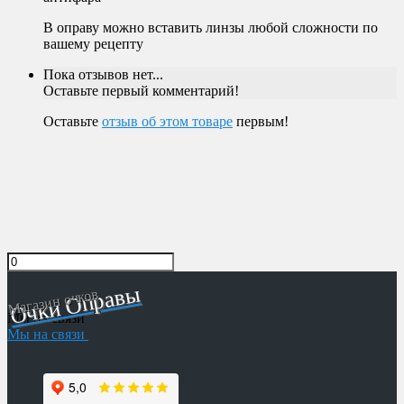
В оправу можно вставить линзы любой сложности по
вашему рецепту
Пока отзывов нет...
Оставьте первый комментарий!
Оставьте
отзыв об этом товаре
первым!
Очки Оправы
Магазин очков
Мы на связи
Мы на связи