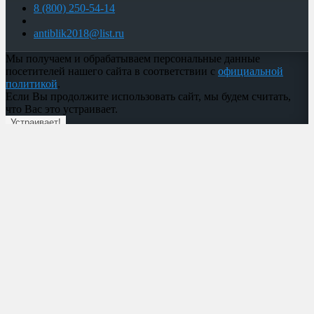
8 (800) 250-54-14
antiblik2018@list.ru
Мы получаем и обрабатываем персональные данные
посетителей нашего сайта в соответствии с
официальной
политикой
.
Если Вы продолжите использовать сайт, мы будем считать,
что Вас это устраивает.
Устраивает!
Copyright © 2026 Все права защищены.
Избранное
Сравнение
Вы смотрели
0
Корзина
₽