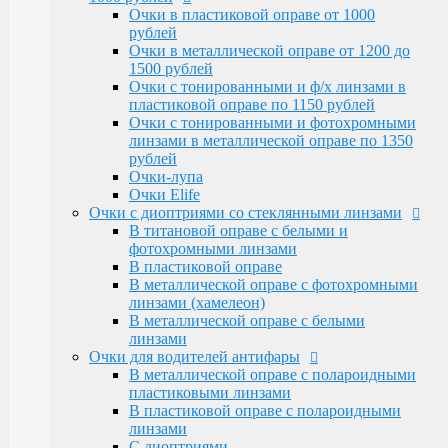
Очки Elife
Очки в пластиковой оправе от 1000
Очки с диоптриями со стеклянными линзами
рублей
В титановой оправе с белыми и
Очки в металлической оправе от 1200 до
фотохромными линзами
1500 рублей
В пластиковой оправе
Очки с тонированными и ф/х линзами в
В металлической оправе с фотохромными
пластиковой оправе по 1150 рублей
линзами (хамелеон)
Очки с тонированными и фотохромными
В металлической оправе с белыми линзами
линзами в металлической оправе по 1350
Очки для водителей антифары
рублей
В металлической оправе с полароидными
Очки-лупа
пластиковыми линзами
Очки Elife
В пластиковой оправе с полароидными
Очки с диоптриями со стеклянными линзами
линзами
В титановой оправе с белыми и
С диоптриями
фотохромными линзами
Очки для компьютера
В пластиковой оправе
В пластиковой оправе с полимерными
В металлической оправе с фотохромными
линзами
линзами (хамелеон)
В металлической оправе
В металлической оправе с белыми
Тренажерные очки
линзами
В пластиковой оправе
Очки для водителей антифары
В металлической оправе
В металлической оправе с полароидными
Очки глаукомные
пластиковыми линзами
Очки Эксклюзивные Ricardi от 15000
В пластиковой оправе с полароидными
Оправы
линзами
Бренд оправы
С диоптриями