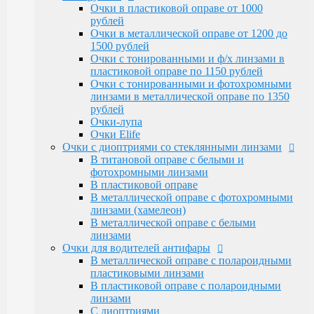
Очки Elife
Очки в пластиковой оправе от 1000
Очки с диоптриями со стеклянными линзами
рублей
В титановой оправе с белыми и
Очки в металлической оправе от 1200 до
фотохромными линзами
1500 рублей
В пластиковой оправе
Очки с тонированными и ф/х линзами в
В металлической оправе с фотохромными
пластиковой оправе по 1150 рублей
линзами (хамелеон)
Очки с тонированными и фотохромными
В металлической оправе с белыми линзами
линзами в металлической оправе по 1350
Очки для водителей антифары
рублей
В металлической оправе с полароидными
Очки-лупа
пластиковыми линзами
Очки Elife
В пластиковой оправе с полароидными
Очки с диоптриями со стеклянными линзами
линзами
В титановой оправе с белыми и
С диоптриями
фотохромными линзами
Очки для компьютера
В пластиковой оправе
В пластиковой оправе с полимерными
В металлической оправе с фотохромными
линзами
линзами (хамелеон)
В металлической оправе
В металлической оправе с белыми
Тренажерные очки
линзами
В пластиковой оправе
Очки для водителей антифары
В металлической оправе
В металлической оправе с полароидными
Очки глаукомные
пластиковыми линзами
Очки Эксклюзивные Ricardi от 15000
В пластиковой оправе с полароидными
Оправы
линзами
Бренд оправы
С диоптриями