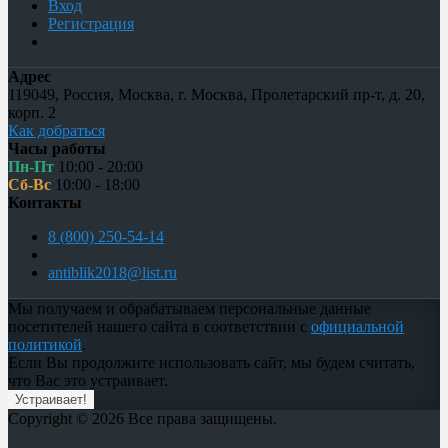
Вход
Регистрация
Адрес
119049
,
Россия
,
Москва
,
г. Москва, Пролетарский пр-т, д. 20,
корп. 2
Как добраться
Часы работы
Пн-Пт
10:00 - 20:00
Сб-Вс
10:00 - 18:00
Контакты
8 (800) 250-54-14
antiblik2018@list.ru
Мы получаем и обрабатываем персональные данные
посетителей нашего сайта в соответствии с
официальной
политикой
.
Если Вы продолжите использовать сайт, мы будем считать,
что Вас это устраивает.
Устраивает!
Copyright © 2026 Все права защищены.