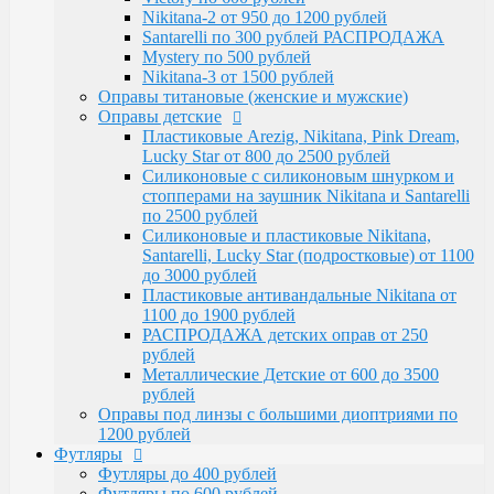
Santarelli, Lucky Star (подростковые) от 1100
Nikitana-2 от 950 до 1200 рублей
до 3000 рублей
Santarelli по 300 рублей РАСПРОДАЖА
Пластиковые антивандальные Nikitana от
Mystery по 500 рублей
1100 до 1900 рублей
Nikitana-3 от 1500 рублей
РАСПРОДАЖА детских оправ от 250 рублей
Оправы титановые (женские и мужские)
Металлические Детские от 600 до 3500
Оправы детские
рублей
Пластиковые Arezig, Nikitana, Pink Dream,
Оправы под линзы с большими диоптриями по
Lucky Star от 800 до 2500 рублей
1200 рублей
Силиконовые с силиконовым шнурком и
Футляры
стопперами на заушник Nikitana и Santarelli
Футляры до 400 рублей
по 2500 рублей
Футляры по 600 рублей
Силиконовые и пластиковые Nikitana,
Футляры по 550 рублей
Santarelli, Lucky Star (подростковые) от 1100
Футляры для солнцезащитных очков
до 3000 рублей
Детские от 400 рублей
Пластиковые антивандальные Nikitana от
Аксессуары
1100 до 1900 рублей
Распродажа
РАСПРОДАЖА детских оправ от 250
рублей
Металлические Детские от 600 до 3500
рублей
Оправы под линзы с большими диоптриями по
1200 рублей
Футляры
Футляры до 400 рублей
Футляры по 600 рублей