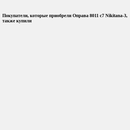
Покупатели, которые приобрели Оправа 8011 c7 Nikitana-3,
также купили
Добавить в избранное
Добавить к сравнению
Быстрый просмотр
Очки Fabia Monti 0926 а/к
В наличии
1 500
₽
Купить