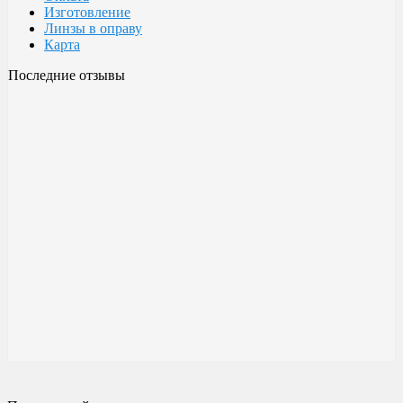
Изготовление
Линзы в оправу
Карта
Последние отзывы
Очки Glodiatr c3 106
106 c3 Glodiatr
Здравствуйте! Третий год ношу, потёрлись уже, гнул не один
раз, сильно гнул, забывал снять на сон грядущий, ибо
забываешь про них, утром, либо наступал, думаешь, ну всё...
ан нет, разогнул, выправил, и опять в них, по мне отличные
очки!!! Всё остальное, а было не мало их,...
Малешин Сергей Аркадьевич
15 июня 2021 08:35