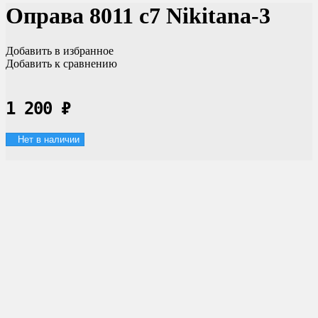
Оправа 8011 c7 Nikitana-3
Добавить в избранное
Добавить к сравнению
1 200
₽
Нет в наличии
Доставка по России
Мы доставим ваш заказ курьером по городу или службой
экспресс-доставки по всей России.
Оплата
Оплата заказов возможна наличными при получении, или
переводом на банковскую карту.
Магазин в Москве