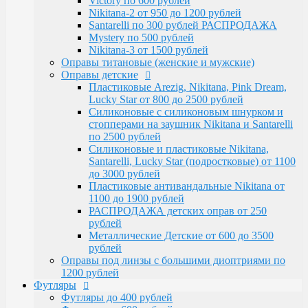
Victory по 600 рублей
Santarelli, Lucky Star (подростковые) от 1100
Nikitana-2 от 950 до 1200 рублей
до 3000 рублей
Santarelli по 300 рублей РАСПРОДАЖА
Пластиковые антивандальные Nikitana от
Mystery по 500 рублей
1100 до 1900 рублей
Nikitana-3 от 1500 рублей
РАСПРОДАЖА детских оправ от 250 рублей
Оправы титановые (женские и мужские)
Металлические Детские от 600 до 3500
Оправы детские
рублей
Пластиковые Arezig, Nikitana, Pink Dream,
Оправы под линзы с большими диоптриями по
Lucky Star от 800 до 2500 рублей
1200 рублей
Силиконовые с силиконовым шнурком и
Футляры
стопперами на заушник Nikitana и Santarelli
Футляры до 400 рублей
по 2500 рублей
Футляры по 600 рублей
Силиконовые и пластиковые Nikitana,
Футляры по 550 рублей
Santarelli, Lucky Star (подростковые) от 1100
Футляры для солнцезащитных очков
до 3000 рублей
Детские от 400 рублей
Пластиковые антивандальные Nikitana от
Аксессуары
1100 до 1900 рублей
Распродажа
РАСПРОДАЖА детских оправ от 250
рублей
Металлические Детские от 600 до 3500
рублей
Оправы под линзы с большими диоптриями по
1200 рублей
Футляры
Футляры до 400 рублей