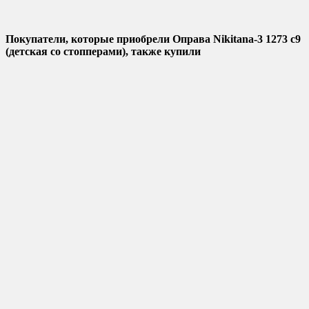
Покупатели, которые приобрели Оправа Nikitana-3 1273 с9
(детская со стопперами), также купили
Добавить в избранное
Добавить к сравнению
Быстрый просмотр
Оправа подростковая 3306 B1 Nikitana
В наличии
1 500
₽
Купить