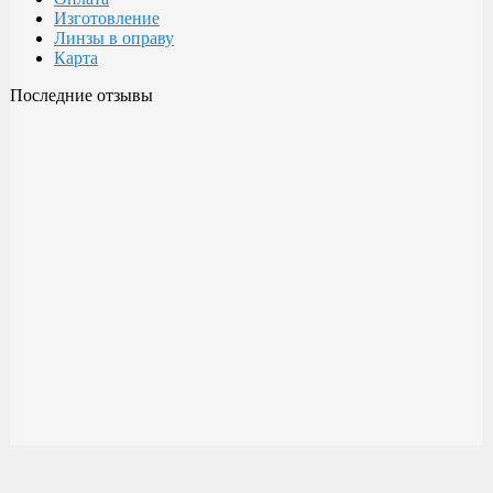
Изготовление
Линзы в оправу
Карта
Последние отзывы
Очки Glodiatr c3 106
106 c3 Glodiatr
Здравствуйте! Третий год ношу, потёрлись уже, гнул не один
раз, сильно гнул, забывал снять на сон грядущий, ибо
забываешь про них, утром, либо наступал, думаешь, ну всё...
ан нет, разогнул, выправил, и опять в них, по мне отличные
очки!!! Всё остальное, а было не мало их,...
Малешин Сергей Аркадьевич
15 июня 2021 08:35