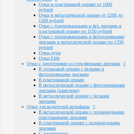
Очки Elife
Очки в пластиковой оправе от 1000
Очки с диоптриями со стеклянными линзами
рублей
В титановой оправе с белыми и
Очки в металлической оправе от 1200 до
фотохромными линзами
1500 рублей
В пластиковой оправе
Очки с тонированными и ф/х линзами в
В металлической оправе с фотохромными
пластиковой оправе по 1150 рублей
линзами (хамелеон)
Очки с тонированными и фотохромными
В металлической оправе с белыми линзами
линзами в металлической оправе по 1350
Очки для водителей антифары
рублей
В металлической оправе с полароидными
Очки-лупа
пластиковыми линзами
Очки Elife
В пластиковой оправе с полароидными
Очки с диоптриями со стеклянными линзами
линзами
В титановой оправе с белыми и
С диоптриями
фотохромными линзами
Очки для компьютера
В пластиковой оправе
В пластиковой оправе с полимерными
В металлической оправе с фотохромными
линзами
линзами (хамелеон)
В металлической оправе
В металлической оправе с белыми
Тренажерные очки
линзами
В пластиковой оправе
Очки для водителей антифары
В металлической оправе
В металлической оправе с полароидными
Очки глаукомные
пластиковыми линзами
Очки Эксклюзивные Ricardi от 15000
В пластиковой оправе с полароидными
Оправы
линзами
Бренд оправы
С диоптриями