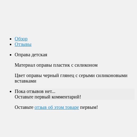
Оплата заказов возможна наличными при получении, или
переводом на банковскую карту.
Магазин в Москве
Будем рады видеть вас в нашем магазине по адресу г. Москва,
Пролетарский пр-т, д. 20, корп. 2.
Обзор
Отзывы
Оправа детская
Материал оправы пластик с силиконом
Цвет оправы черный глянец с серыми силиконовыми
вставками
Пока отзывов нет...
Оставьте первый комментарий!
Оставьте
отзыв об этом товаре
первым!