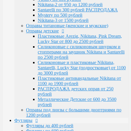
Santarelli, Lucky Star (подростковые) от 1100
Nikitana-2 от 950 до 1200 рублей
до 3000 рублей
Santarelli по 300 рублей РАСПРОДАЖА
Пластиковые антивандальные Nikitana от
Mystery по 500 рублей
1100 до 1900 рублей
Nikitana-3 от 1500 рублей
РАСПРОДАЖА детских оправ от 250 рублей
Оправы титановые (женские и мужские)
Металлические Детские от 600 до 3500
Оправы детские
рублей
Пластиковые Arezig, Nikitana, Pink Dream,
Оправы под линзы с большими диоптриями по
Lucky Star от 800 до 2500 рублей
1200 рублей
Силиконовые с силиконовым шнурком и
Футляры
стопперами на заушник Nikitana и Santarelli
Футляры до 400 рублей
по 2500 рублей
Футляры по 600 рублей
Силиконовые и пластиковые Nikitana,
Футляры по 550 рублей
Santarelli, Lucky Star (подростковые) от 1100
Футляры для солнцезащитных очков
до 3000 рублей
Детские от 400 рублей
Пластиковые антивандальные Nikitana от
Аксессуары
1100 до 1900 рублей
Распродажа
РАСПРОДАЖА детских оправ от 250
рублей
Металлические Детские от 600 до 3500
рублей
Оправы под линзы с большими диоптриями по
1200 рублей
Футляры
Футляры до 400 рублей
Футляры по 600 рублей