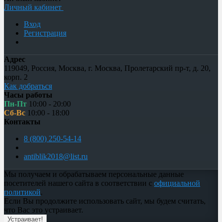
Личный кабинет
Вход
Регистрация
Адрес
119049
,
Россия
,
Москва
,
г. Москва, Пролетарский пр-т, д. 20,
корп. 2
Как добраться
Часы работы
Пн-Пт
10:00 - 20:00
Сб-Вс
10:00 - 18:00
Контакты
8 (800) 250-54-14
antiblik2018@list.ru
Мы получаем и обрабатываем персональные данные
посетителей нашего сайта в соответствии с
официальной
политикой
.
Если Вы продолжите использовать сайт, мы будем считать,
что Вас это устраивает.
Устраивает!