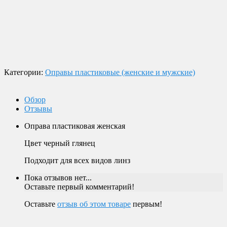
экспресс-доставки по всей России.
Оплата
Оплата заказов возможна наличными при получении, или
переводом на банковскую карту.
Магазин в Москве
Будем рады видеть вас в нашем магазине по адресу г. Москва,
Пролетарский пр-т, д. 20, корп. 2.
Категории:
Оправы пластиковые (женские и мужские)
Обзор
Отзывы
Оправа пластиковая женская
Цвет черный глянец
Подходит для всех видов линз
Пока отзывов нет...
Оставьте первый комментарий!
Оставьте
отзыв об этом товаре
первым!