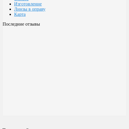
Изготовление
Линзы в оправу
Карта
Последние отзывы
Очки Glodiatr c3 106
106 c3 Glodiatr
Здравствуйте! Третий год ношу, потёрлись уже, гнул не один
раз, сильно гнул, забывал снять на сон грядущий, ибо
забываешь про них, утром, либо наступал, думаешь, ну всё...
ан нет, разогнул, выправил, и опять в них, по мне отличные
очки!!! Всё остальное, а было не мало их,...
Малешин Сергей Аркадьевич
15 июня 2021 08:35