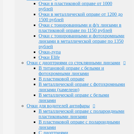
Очки Elife
Очки в пластиковой оправе от 1000
Очки с диоптриями со стеклянными линзами
рублей
В титановой оправе с белыми и
Очки в металлической оправе от 1200 до
фотохромными линзами
1500 рублей
В пластиковой оправе
Очки с тонированными и ф/х линзами в
В металлической оправе с фотохромными
пластиковой оправе по 1150 рублей
линзами (хамелеон)
Очки с тонированными и фотохромными
В металлической оправе с белыми линзами
линзами в металлической оправе по 1350
Очки для водителей антифары
рублей
В металлической оправе с полароидными
Очки-лупа
пластиковыми линзами
Очки Elife
В пластиковой оправе с полароидными
Очки с диоптриями со стеклянными линзами
линзами
В титановой оправе с белыми и
С диоптриями
фотохромными линзами
Очки для компьютера
В пластиковой оправе
В пластиковой оправе с полимерными
В металлической оправе с фотохромными
линзами
линзами (хамелеон)
В металлической оправе
В металлической оправе с белыми
Тренажерные очки
линзами
В пластиковой оправе
Очки для водителей антифары
В металлической оправе
В металлической оправе с полароидными
Очки глаукомные
пластиковыми линзами
Очки Эксклюзивные Ricardi от 15000
В пластиковой оправе с полароидными
Оправы
линзами
Бренд оправы
С диоптриями