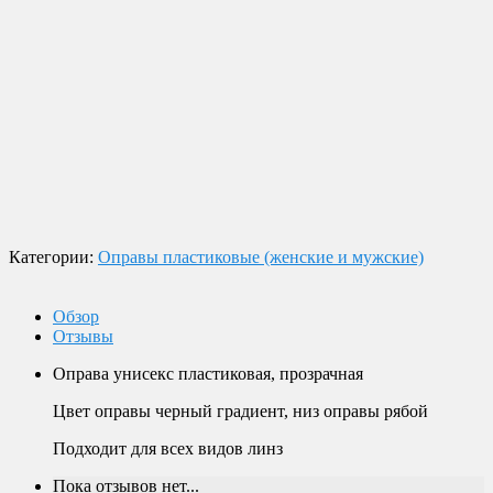
Доставка по России
Мы доставим ваш заказ курьером по городу или службой
экспресс-доставки по всей России.
Оплата
Оплата заказов возможна наличными при получении, или
переводом на банковскую карту.
Магазин в Москве
Будем рады видеть вас в нашем магазине по адресу г. Москва,
Пролетарский пр-т, д. 20, корп. 2.
Категории:
Оправы пластиковые (женские и мужские)
Обзор
Отзывы
Оправа унисекс пластиковая, прозрачная
Цвет оправы черный градиент, низ оправы рябой
Подходит для всех видов линз
Пока отзывов нет...