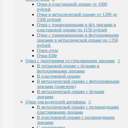
Очки Elife
Очки в пластиковой оправе от 1000
Очки с диоптриями со стеклянными линзами
рублей
В титановой оправе с белыми и
Очки в металлической оправе от 1200 до
фотохромными линзами
1500 рублей
В пластиковой оправе
Очки с тонированными и ф/х линзами в
В металлической оправе с фотохромными
пластиковой оправе по 1150 рублей
линзами (хамелеон)
Очки с тонированными и фотохромными
В металлической оправе с белыми линзами
линзами в металлической оправе по 1350
Очки для водителей антифары
рублей
В металлической оправе с полароидными
Очки-лупа
пластиковыми линзами
Очки Elife
В пластиковой оправе с полароидными
Очки с диоптриями со стеклянными линзами
линзами
В титановой оправе с белыми и
С диоптриями
фотохромными линзами
Очки для компьютера
В пластиковой оправе
В пластиковой оправе с полимерными
В металлической оправе с фотохромными
линзами
линзами (хамелеон)
В металлической оправе
В металлической оправе с белыми
Тренажерные очки
линзами
В пластиковой оправе
Очки для водителей антифары
В металлической оправе
В металлической оправе с полароидными
Очки глаукомные
пластиковыми линзами
Очки Эксклюзивные Ricardi от 15000
В пластиковой оправе с полароидными
Оправы
линзами
Бренд оправы
С диоптриями