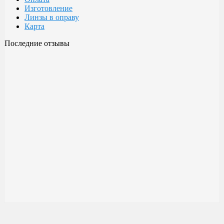
Изготовление
Линзы в оправу
Карта
Последние отзывы
Очки Glodiatr c3 106
106 c3 Glodiatr
Здравствуйте! Третий год ношу, потёрлись уже, гнул не один
раз, сильно гнул, забывал снять на сон грядущий, ибо
забываешь про них, утром, либо наступал, думаешь, ну всё...
ан нет, разогнул, выправил, и опять в них, по мне отличные
очки!!! Всё остальное, а было не мало их,...
Малешин Сергей Аркадьевич
15 июня 2021 08:35