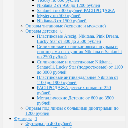
Victory по 600 рублей
Santarelli, Lucky Star (подростковые) от 1100
Nikitana-2 от 950 до 1200 рублей
до 3000 рублей
Santarelli по 300 рублей РАСПРОДАЖА
Пластиковые антивандальные Nikitana от
Mystery по 500 рублей
1100 до 1900 рублей
Nikitana-3 от 1500 рублей
РАСПРОДАЖА детских оправ от 250 рублей
Оправы титановые (женские и мужские)
Металлические Детские от 600 до 3500
Оправы детские
рублей
Пластиковые Arezig, Nikitana, Pink Dream,
Оправы под линзы с большими диоптриями по
Lucky Star от 800 до 2500 рублей
1200 рублей
Силиконовые с силиконовым шнурком и
Футляры
стопперами на заушник Nikitana и Santarelli
Футляры до 400 рублей
по 2500 рублей
Футляры по 600 рублей
Силиконовые и пластиковые Nikitana,
Футляры по 550 рублей
Santarelli, Lucky Star (подростковые) от 1100
Футляры для солнцезащитных очков
до 3000 рублей
Детские от 400 рублей
Пластиковые антивандальные Nikitana от
Аксессуары
1100 до 1900 рублей
Распродажа
РАСПРОДАЖА детских оправ от 250
рублей
Металлические Детские от 600 до 3500
рублей
Оправы под линзы с большими диоптриями по
1200 рублей
Футляры
Футляры до 400 рублей