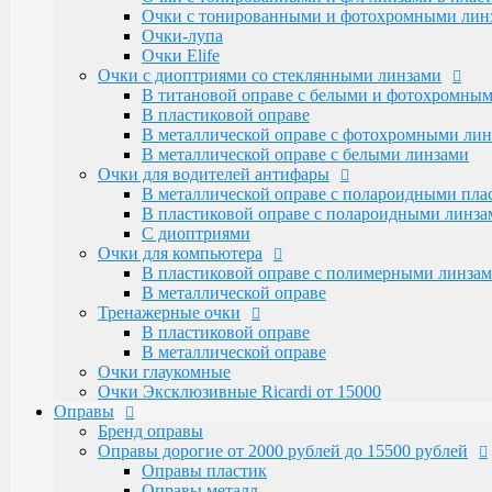
Очки для водителей антифары
Очки с тонированными и фотохромными линза
В металлической оправе с полароидными пл
Очки-лупа
В пластиковой оправе с полароидными линза
Очки Elife
С диоптриями
Очки с диоптриями со стеклянными линзами
Очки для компьютера
В титановой оправе с белыми и фотохромны
В пластиковой оправе с полимерными линза
В пластиковой оправе
В металлической оправе
В металлической оправе с фотохромными лин
Тренажерные очки
В металлической оправе с белыми линзами
В пластиковой оправе
Очки для водителей антифары
В металлической оправе
В металлической оправе с полароидными пл
Очки глаукомные
В пластиковой оправе с полароидными линза
Очки Эксклюзивные Ricardi от 15000
С диоптриями
Оправы
Очки для компьютера
Бренд оправы
В пластиковой оправе с полимерными линза
Оправы дорогие от 2000 рублей до 15500 рублей
В металлической оправе
Оправы пластик
Тренажерные очки
Оправы металл
В пластиковой оправе
Santarelli и Boccaccio с накладками от 4500 р
В металлической оправе
Оправы металлические (женские и мужские)
Очки глаукомные
Alanie по 2250 рублей
Очки Эксклюзивные Ricardi от 15000
Amshar по 2000 рублей
Оправы
Glodiatr по 2300 рублей
Бренд оправы
Mien и Salivio от 800 до 1200 рублей
Оправы дорогие от 2000 рублей до 15500 рублей
Nikitana по 2150 рублей
Оправы пластик
Оправы пластиковые (женские и мужские)
Оправы металл