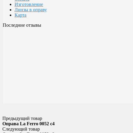
Изготовление
Линзы в оправу
Карта
Последние отзывы
Очки Glodiatr c3 106
106 c3 Glodiatr
Здравствуйте! Третий год ношу, потёрлись уже, гнул не один раз
разогнул, выправил, и опять в них, по мне отличные очки!!! Всё
Малешин Сергей Аркадьевич
15 июня 2021 08:35
Предыдущий товар
Оправа La Ferro 0052 c4
Следующий товар