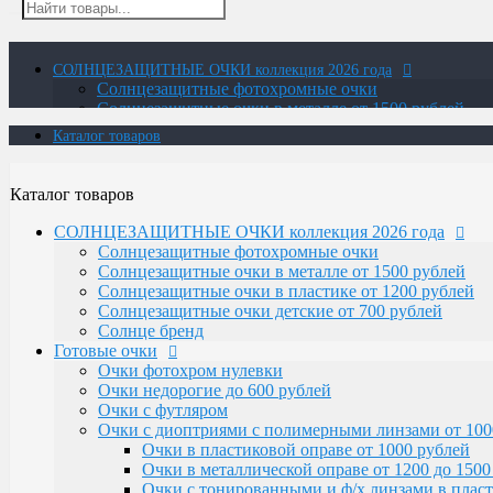
СОЛНЦЕЗАЩИТНЫЕ ОЧКИ коллекция 2026 года
Солнцезащитные фотохромные очки
Солнцезащитные очки в металле от 1500 рублей
Солнцезащитные очки в пластике от 1200 рублей
Каталог товаров
Солнцезащитные очки детские от 700 рублей
Солнце бренд
Готовые очки
Каталог товаров
Очки фотохром нулевки
Очки недорогие до 600 рублей
СОЛНЦЕЗАЩИТНЫЕ ОЧКИ коллекция 2026 года
Очки с футляром
Солнцезащитные фотохромные очки
Очки с диоптриями с полимерными линзами от 100
Солнцезащитные очки в металле от 1500 рублей
Очки в пластиковой оправе от 1000 рублей
Солнцезащитные очки в пластике от 1200 рублей
Очки в металлической оправе от 1200 до 1500
Солнцезащитные очки детские от 700 рублей
Очки с тонированными и ф/х линзами в пласт
Солнце бренд
Очки с тонированными и фотохромными линза
Готовые очки
Очки-лупа
Очки фотохром нулевки
Очки Elife
Очки недорогие до 600 рублей
Очки с диоптриями со стеклянными линзами
Очки с футляром
В титановой оправе с белыми и фотохромны
Очки с диоптриями с полимерными линзами от 100
В пластиковой оправе
Очки в пластиковой оправе от 1000 рублей
В металлической оправе с фотохромными лин
Очки в металлической оправе от 1200 до 1500
В металлической оправе с белыми линзами
Очки с тонированными и ф/х линзами в пласт