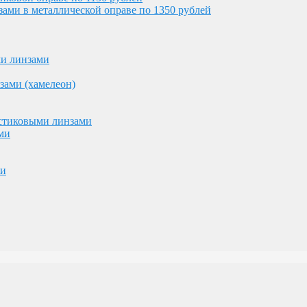
ми в металлической оправе по 1350 рублей
астиковыми линзами
ми
ми линзами
ми
зами (хамелеон)
астиковыми линзами
ми
ми
ублей и 7000 рублей