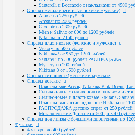
Victory по 600 рублей
Santarelli и Boccaccio с накладками от 4500 р
Nikitana-2 от 950 до 1200 рублей
Оправы металлические (женские и мужские)
Santarelli по 300 рублей РАСПРОДАЖА
Alanie по 2250 рублей
Mystery по 500 рублей
Amshar по 2000 рублей
Nikitana-3 от 1500 рублей
Glodiatr по 2300 рублей
Оправы титановые (женские и мужские)
Mien и Salivio от 800 до 1200 рублей
Оправы детские
Nikitana по 2150 рублей
Пластиковые Arezig, Nikitana, Pink Dream, Luc
Оправы пластиковые (женские и мужские)
Силиконовые с силиконовым шнурком и стоппер
Victory по 600 рублей
Силиконовые и пластиковые Nikitana, Santarell
Nikitana-2 от 950 до 1200 рублей
Пластиковые антивандальные Nikitana от 1100
Santarelli по 300 рублей РАСПРОДАЖА
РАСПРОДАЖА детских оправ от 250 рублей
Mystery по 500 рублей
Металлические Детские от 600 до 3500 рубле
Nikitana-3 от 1500 рублей
Оправы под линзы с большими диоптриями по 1200
Оправы титановые (женские и мужские)
Футляры
Оправы детские
Футляры до 400 рублей
Пластиковые Arezig, Nikitana, Pink Dream, Luc
Футляры по 600 рублей
Силиконовые с силиконовым шнурком и стоппер
Футляры по 550 рублей
Силиконовые и пластиковые Nikitana, Santarell
Футляры для солнцезащитных очков
Пластиковые антивандальные Nikitana от 1100
Детские от 400 рублей
РАСПРОДАЖА детских оправ от 250 рублей
Аксессуары
Металлические Детские от 600 до 3500 рубле
Распродажа
Оправы под линзы с большими диоптриями по 120
Футляры
Футляры до 400 рублей