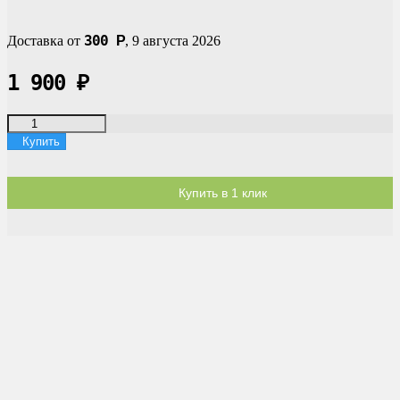
300
Доставка от
Р
,
9 августа 2026
1 900
₽
Купить
Купить в 1 клик
Доставка по России
Мы доставим ваш заказ курьером по городу или службой
экспресс-доставки по всей России.
Оплата
Оплата заказов возможна наличными при получении, или