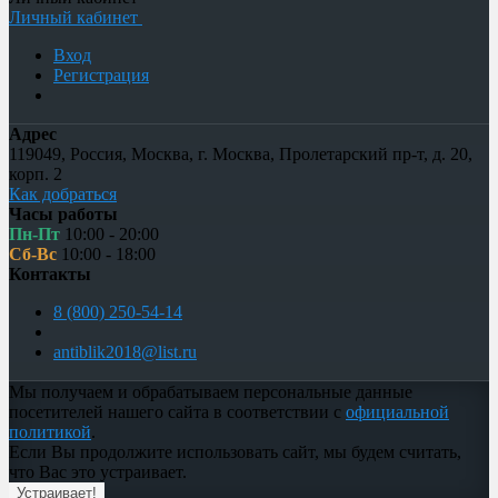
Личный кабинет
Вход
Регистрация
Адрес
119049
,
Россия
,
Москва
,
г. Москва, Пролетарский пр-т, д. 20,
корп. 2
Как добраться
Часы работы
Пн-Пт
10:00 - 20:00
Сб-Вс
10:00 - 18:00
Контакты
8 (800) 250-54-14
antiblik2018@list.ru
Мы получаем и обрабатываем персональные данные
посетителей нашего сайта в соответствии с
официальной
политикой
.
Если Вы продолжите использовать сайт, мы будем считать,
что Вас это устраивает.
Устраивает!