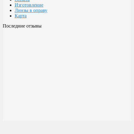
Изготовление
Линзы в оправу
Карта
Последние отзывы
Очки Glodiatr c3 106
106 c3 Glodiatr
Здравствуйте! Третий год ношу, потёрлись уже, гнул не один
раз, сильно гнул, забывал снять на сон грядущий, ибо
забываешь про них, утром, либо наступал, думаешь, ну всё...
ан нет, разогнул, выправил, и опять в них, по мне отличные
очки!!! Всё остальное, а было не мало их,...
Малешин Сергей Аркадьевич
15 июня 2021 08:35