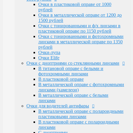
Очки Elife
Очки в пластиковой оправе от 1000
Очки с диоптриями со стеклянными линзами
рублей
В титановой оправе с белыми и
Очки в металлической оправе от 1200 до
фотохромными линзами
1500 рублей
В пластиковой оправе
Очки с тонированными и ф/х линзами в
В металлической оправе с фотохромными
пластиковой оправе по 1150 рублей
линзами (хамелеон)
Очки с тонированными и фотохромными
В металлической оправе с белыми линзами
линзами в металлической оправе по 1350
Очки для водителей антифары
рублей
В металлической оправе с полароидными
Очки-лупа
пластиковыми линзами
Очки Elife
В пластиковой оправе с полароидными
Очки с диоптриями со стеклянными линзами
линзами
В титановой оправе с белыми и
С диоптриями
фотохромными линзами
Очки для компьютера
В пластиковой оправе
В пластиковой оправе с полимерными
В металлической оправе с фотохромными
линзами
линзами (хамелеон)
В металлической оправе
В металлической оправе с белыми
Тренажерные очки
линзами
В пластиковой оправе
Очки для водителей антифары
В металлической оправе
В металлической оправе с полароидными
Очки глаукомные
пластиковыми линзами
Очки Эксклюзивные Ricardi от 15000
В пластиковой оправе с полароидными
Оправы
линзами
Бренд оправы
С диоптриями