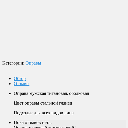
Доставка по России
Мы доставим ваш заказ курьером по городу или службой
экспресс-доставки по всей России.
Оплата
Оплата заказов возможна наличными при получении, или
переводом на банковскую карту.
Магазин в Москве
Будем рады видеть вас в нашем магазине по адресу г. Москва,
Пролетарский пр-т, д. 20, корп. 2.
Категории:
Оправы
Обзор
Отзывы
Оправа мужская титановая, ободковая
Цвет оправы стальной глянец
Подходит для всех видов линз
Пока отзывов нет...
Оставьте первый комментарий!