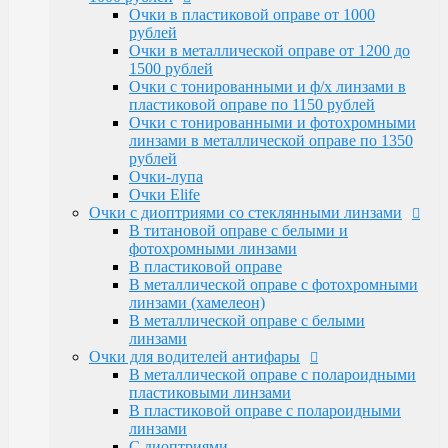
Очки Elife
Очки в пластиковой оправе от 1000
Очки с диоптриями со стеклянными линзами
рублей
В титановой оправе с белыми и
Очки в металлической оправе от 1200 до
фотохромными линзами
1500 рублей
В пластиковой оправе
Очки с тонированными и ф/х линзами в
В металлической оправе с фотохромными
пластиковой оправе по 1150 рублей
линзами (хамелеон)
Очки с тонированными и фотохромными
В металлической оправе с белыми линзами
линзами в металлической оправе по 1350
Очки для водителей антифары
рублей
В металлической оправе с полароидными
Очки-лупа
пластиковыми линзами
Очки Elife
В пластиковой оправе с полароидными
Очки с диоптриями со стеклянными линзами
линзами
В титановой оправе с белыми и
С диоптриями
фотохромными линзами
Очки для компьютера
В пластиковой оправе
В пластиковой оправе с полимерными
В металлической оправе с фотохромными
линзами
линзами (хамелеон)
В металлической оправе
В металлической оправе с белыми
Тренажерные очки
линзами
В пластиковой оправе
Очки для водителей антифары
В металлической оправе
В металлической оправе с полароидными
Очки глаукомные
пластиковыми линзами
Очки Эксклюзивные Ricardi от 15000
В пластиковой оправе с полароидными
Оправы
линзами
Бренд оправы
С диоптриями