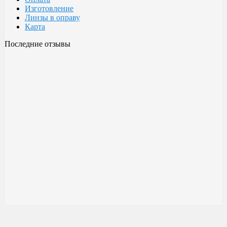
Изготовление
Линзы в оправу
Карта
Последние отзывы
Очки Glodiatr c3 106
106 c3 Glodiatr
Здравствуйте! Третий год ношу, потёрлись уже, гнул не один
раз, сильно гнул, забывал снять на сон грядущий, ибо
забываешь про них, утром, либо наступал, думаешь, ну всё...
ан нет, разогнул, выправил, и опять в них, по мне отличные
очки!!! Всё остальное, а было не мало их,...
Малешин Сергей Аркадьевич
15 июня 2021 08:35