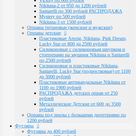
Victory по 600 рублей
Santarelli, Lucky Star (подростковые) от 1100
Nikitana-2 от 950 до 1200 рублей
до 3000 рублей
Santarelli по 300 рублей РАСПРОДАЖА
Пластиковые антивандальные Nikitana от
Mystery по 500 рублей
1100 до 1900 рублей
Nikitana-3 от 1500 рублей
РАСПРОДАЖА детских оправ от 250 рублей
Оправы титановые (женские и мужские)
Металлические Детские от 600 до 3500
Оправы детские
рублей
Пластиковые Arezig, Nikitana, Pink Dream,
Оправы под линзы с большими диоптриями по
Lucky Star от 800 до 2500 рублей
1200 рублей
Силиконовые с силиконовым шнурком и
Футляры
стопперами на заушник Nikitana и Santarelli
Футляры до 400 рублей
по 2500 рублей
Футляры по 600 рублей
Силиконовые и пластиковые Nikitana,
Футляры по 550 рублей
Santarelli, Lucky Star (подростковые) от 1100
Футляры для солнцезащитных очков
до 3000 рублей
Детские от 400 рублей
Пластиковые антивандальные Nikitana от
Аксессуары
1100 до 1900 рублей
Распродажа
РАСПРОДАЖА детских оправ от 250
рублей
Металлические Детские от 600 до 3500
рублей
Оправы под линзы с большими диоптриями по
1200 рублей
Футляры
Футляры до 400 рублей