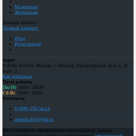
Мужчинам
Женщинам
Личный кабинет
Личный кабинет
Вход
Регистрация
Адрес
119049
,
Россия
,
Москва
,
г. Москва, Пролетарский пр-т, д. 20,
корп. 2
Как добраться
Часы работы
Пн-Пт
10:00 - 20:00
Сб-Вс
10:00 - 18:00
Контакты
8 (800) 250-54-14
antiblik2018@list.ru
Мы получаем и обрабатываем персональные данные
посетителей нашего сайта в соответствии с
официальной