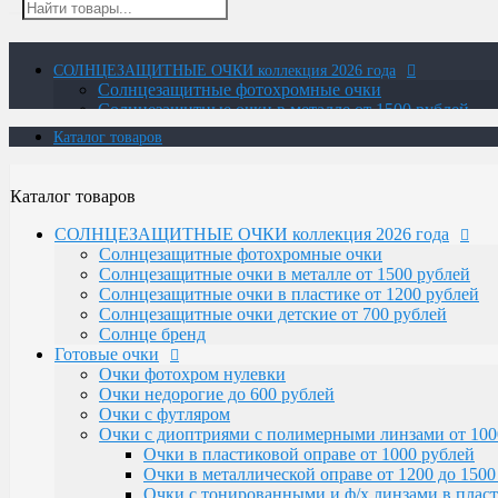
СОЛНЦЕЗАЩИТНЫЕ ОЧКИ коллекция 2026 года
Солнцезащитные фотохромные очки
Солнцезащитные очки в металле от 1500 рублей
Солнцезащитные очки в пластике от 1200 рублей
Каталог товаров
Солнцезащитные очки детские от 700 рублей
Солнце бренд
Готовые очки
Каталог товаров
Очки фотохром нулевки
Очки недорогие до 600 рублей
СОЛНЦЕЗАЩИТНЫЕ ОЧКИ коллекция 2026 года
Очки с футляром
Солнцезащитные фотохромные очки
Очки с диоптриями с полимерными линзами от 100
Солнцезащитные очки в металле от 1500 рублей
Очки в пластиковой оправе от 1000 рублей
Солнцезащитные очки в пластике от 1200 рублей
Очки в металлической оправе от 1200 до 1500
Солнцезащитные очки детские от 700 рублей
Очки с тонированными и ф/х линзами в пласт
Солнце бренд
Очки с тонированными и фотохромными линза
Готовые очки
Очки-лупа
Очки фотохром нулевки
Очки Elife
Очки недорогие до 600 рублей
Очки с диоптриями со стеклянными линзами
Очки с футляром
В титановой оправе с белыми и фотохромны
Очки с диоптриями с полимерными линзами от 100
В пластиковой оправе
Очки в пластиковой оправе от 1000 рублей
В металлической оправе с фотохромными лин
Очки в металлической оправе от 1200 до 1500
В металлической оправе с белыми линзами
Очки с тонированными и ф/х линзами в пласт