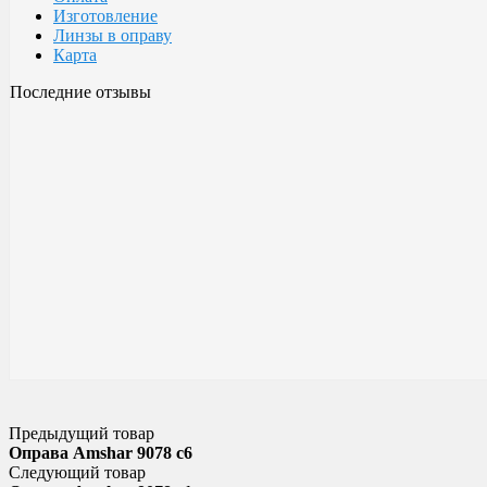
Изготовление
Линзы в оправу
Карта
Последние отзывы
Очки Glodiatr c3 106
106 c3 Glodiatr
Здравствуйте! Третий год ношу, потёрлись уже, гнул не один раз
разогнул, выправил, и опять в них, по мне отличные очки!!! Всё
Малешин Сергей Аркадьевич
15 июня 2021 08:35
Предыдущий товар
Оправа Amshar 9078 c6
Следующий товар