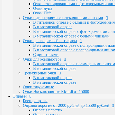
Очки для водителей антифары
Очки с тонированными и фотохромными линза
В металлической оправе с полароидными пл
Очки-лупа
В пластиковой оправе с полароидными линза
Очки Elife
С диоптриями
Очки с диоптриями со стеклянными линзами
Очки для компьютера
В титановой оправе с белыми и фотохромны
В пластиковой оправе с полимерными линза
В пластиковой оправе
В металлической оправе
В металлической оправе с фотохромными лин
Тренажерные очки
В металлической оправе с белыми линзами
В пластиковой оправе
Очки для водителей антифары
В металлической оправе
В металлической оправе с полароидными пл
Очки глаукомные
В пластиковой оправе с полароидными линза
Очки Эксклюзивные Ricardi от 15000
С диоптриями
Оправы
Очки для компьютера
Бренд оправы
В пластиковой оправе с полимерными линза
Оправы дорогие от 2000 рублей до 15500 рублей
В металлической оправе
Оправы пластик
Тренажерные очки
Оправы металл
В пластиковой оправе
Santarelli и Boccaccio с накладками от 4500 р
В металлической оправе
Оправы металлические (женские и мужские)
Очки глаукомные
Alanie по 2250 рублей
Очки Эксклюзивные Ricardi от 15000
Amshar по 2000 рублей
Оправы
Glodiatr по 2300 рублей
Бренд оправы
Mien и Salivio от 800 до 1200 рублей
Оправы дорогие от 2000 рублей до 15500 рублей
Nikitana по 2150 рублей
Оправы пластик
Оправы пластиковые (женские и мужские)
Оправы металл