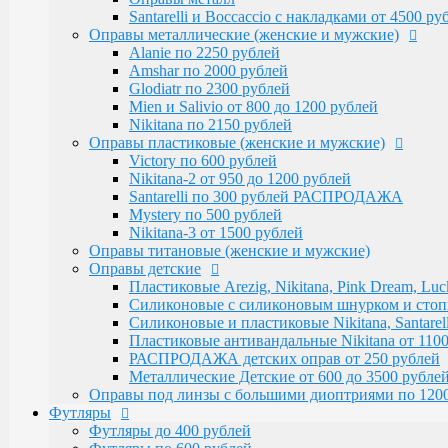
Victory по 600 рублей
Santarelli и Boccaccio с накладками от 4500 р
Nikitana-2 от 950 до 1200 рублей
Оправы металлические (женские и мужские)
Santarelli по 300 рублей РАСПРОДАЖА
Alanie по 2250 рублей
Mystery по 500 рублей
Amshar по 2000 рублей
Nikitana-3 от 1500 рублей
Glodiatr по 2300 рублей
Оправы титановые (женские и мужские)
Mien и Salivio от 800 до 1200 рублей
Оправы детские
Nikitana по 2150 рублей
Пластиковые Arezig, Nikitana, Pink Dream, Luc
Оправы пластиковые (женские и мужские)
Силиконовые с силиконовым шнурком и стоппер
Victory по 600 рублей
Силиконовые и пластиковые Nikitana, Santarell
Nikitana-2 от 950 до 1200 рублей
Пластиковые антивандальные Nikitana от 1100
Santarelli по 300 рублей РАСПРОДАЖА
РАСПРОДАЖА детских оправ от 250 рублей
Mystery по 500 рублей
Металлические Детские от 600 до 3500 рубле
Nikitana-3 от 1500 рублей
Оправы под линзы с большими диоптриями по 1200
Оправы титановые (женские и мужские)
Футляры
Оправы детские
Футляры до 400 рублей
Пластиковые Arezig, Nikitana, Pink Dream, Luc
Футляры по 600 рублей
Силиконовые с силиконовым шнурком и стоппер
Футляры по 550 рублей
Силиконовые и пластиковые Nikitana, Santarell
Футляры для солнцезащитных очков
Пластиковые антивандальные Nikitana от 1100
Детские от 400 рублей
РАСПРОДАЖА детских оправ от 250 рублей
Аксессуары
Металлические Детские от 600 до 3500 рубле
Распродажа
Оправы под линзы с большими диоптриями по 120
Футляры
Футляры до 400 рублей