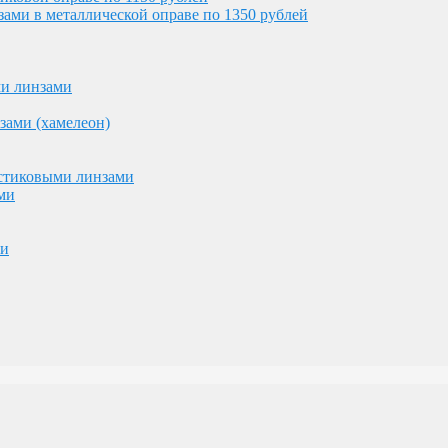
ми в металлической оправе по 1350 рублей
астиковыми линзами
ми
ми линзами
ми
зами (хамелеон)
астиковыми линзами
ми
ми
ублей и 7000 рублей