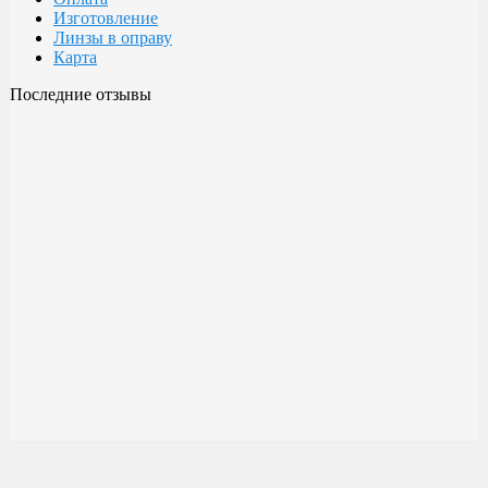
Изготовление
Линзы в оправу
Карта
Последние отзывы
Очки Glodiatr c3 106
106 c3 Glodiatr
Здравствуйте! Третий год ношу, потёрлись уже, гнул не один
раз, сильно гнул, забывал снять на сон грядущий, ибо
забываешь про них, утром, либо наступал, думаешь, ну всё...
ан нет, разогнул, выправил, и опять в них, по мне отличные
очки!!! Всё остальное, а было не мало их,...
Малешин Сергей Аркадьевич
15 июня 2021 08:35