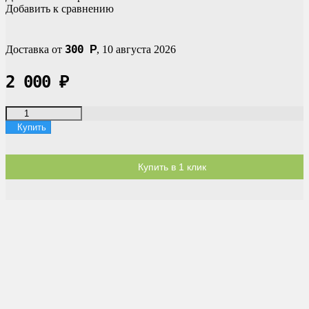
Добавить к сравнению
300
Доставка от
Р
,
10 августа 2026
2 000
₽
Купить
Купить в 1 клик
Доставка по России
Мы доставим ваш заказ курьером по городу или службой
экспресс-доставки по всей России.