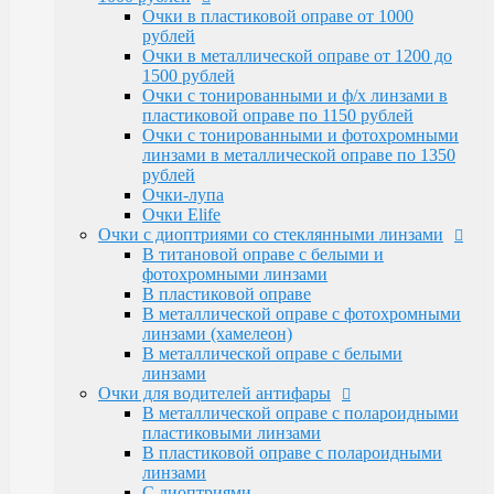
Очки Elife
Очки в пластиковой оправе от 1000
Очки с диоптриями со стеклянными линзами
рублей
В титановой оправе с белыми и
Очки в металлической оправе от 1200 до
фотохромными линзами
1500 рублей
В пластиковой оправе
Очки с тонированными и ф/х линзами в
В металлической оправе с фотохромными
пластиковой оправе по 1150 рублей
линзами (хамелеон)
Очки с тонированными и фотохромными
В металлической оправе с белыми линзами
линзами в металлической оправе по 1350
Очки для водителей антифары
рублей
В металлической оправе с полароидными
Очки-лупа
пластиковыми линзами
Очки Elife
В пластиковой оправе с полароидными
Очки с диоптриями со стеклянными линзами
линзами
В титановой оправе с белыми и
С диоптриями
фотохромными линзами
Очки для компьютера
В пластиковой оправе
В пластиковой оправе с полимерными
В металлической оправе с фотохромными
линзами
линзами (хамелеон)
В металлической оправе
В металлической оправе с белыми
Тренажерные очки
линзами
В пластиковой оправе
Очки для водителей антифары
В металлической оправе
В металлической оправе с полароидными
Очки глаукомные
пластиковыми линзами
Очки Эксклюзивные Ricardi от 15000
В пластиковой оправе с полароидными
Оправы
линзами
Бренд оправы
С диоптриями