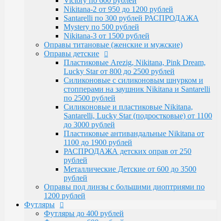
Victory по 600 рублей
Santarelli, Lucky Star (подростковые) от 1100
Nikitana-2 от 950 до 1200 рублей
до 3000 рублей
Santarelli по 300 рублей РАСПРОДАЖА
Пластиковые антивандальные Nikitana от
Mystery по 500 рублей
1100 до 1900 рублей
Nikitana-3 от 1500 рублей
РАСПРОДАЖА детских оправ от 250 рублей
Оправы титановые (женские и мужские)
Металлические Детские от 600 до 3500
Оправы детские
рублей
Пластиковые Arezig, Nikitana, Pink Dream,
Оправы под линзы с большими диоптриями по
Lucky Star от 800 до 2500 рублей
1200 рублей
Силиконовые с силиконовым шнурком и
Футляры
стопперами на заушник Nikitana и Santarelli
Футляры до 400 рублей
по 2500 рублей
Футляры по 600 рублей
Силиконовые и пластиковые Nikitana,
Футляры по 550 рублей
Santarelli, Lucky Star (подростковые) от 1100
Футляры для солнцезащитных очков
до 3000 рублей
Детские от 400 рублей
Пластиковые антивандальные Nikitana от
Аксессуары
1100 до 1900 рублей
Распродажа
РАСПРОДАЖА детских оправ от 250
рублей
Металлические Детские от 600 до 3500
рублей
Оправы под линзы с большими диоптриями по
1200 рублей
Футляры
Футляры до 400 рублей