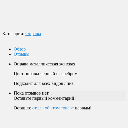
Оплата
Оплата заказов возможна наличными при получении, или
переводом на банковскую карту.
Магазин в Москве
Будем рады видеть вас в нашем магазине по адресу г. Москва,
Пролетарский пр-т, д. 20, корп. 2.
Категории:
Оправы
Обзор
Отзывы
Оправа металлическая женская
Цвет оправы черный с серебром
Подходит для всех видов линз
Пока отзывов нет...
Оставьте первый комментарий!
Оставьте
отзыв об этом товаре
первым!