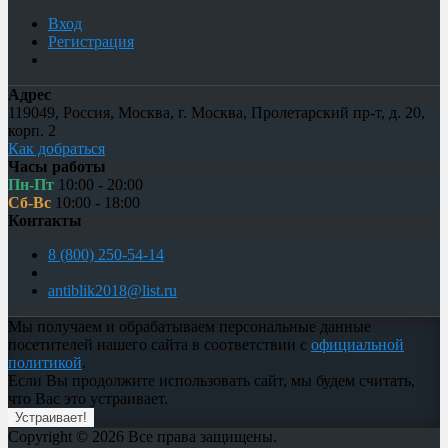
Вход
Регистрация
Адрес
119049
,
Россия
,
Москва
,
г. Москва, Пролетарский пр-т, д. 20,
корп. 2
Как добраться
Часы работы
Пн-Пт
10:00 - 20:00
Сб-Вс
10:00 - 18:00
Контакты
8 (800) 250-54-14
antiblik2018@list.ru
Мы получаем и обрабатываем персональные данные
посетителей нашего сайта в соответствии с
официальной
политикой
.
Если Вы продолжите использовать сайт, мы будем считать,
что Вас это устраивает.
Устраивает!
Copyright © 2026 Все права защищены.