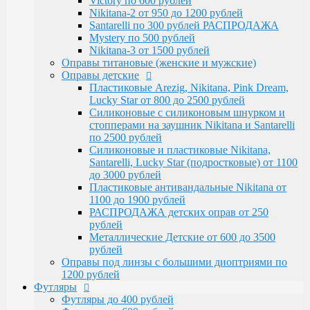
Victory по 600 рублей
Santarelli, Lucky Star (подростковые) от 1100
Nikitana-2 от 950 до 1200 рублей
до 3000 рублей
Santarelli по 300 рублей РАСПРОДАЖА
Пластиковые антивандальные Nikitana от
Mystery по 500 рублей
1100 до 1900 рублей
Nikitana-3 от 1500 рублей
РАСПРОДАЖА детских оправ от 250 рублей
Оправы титановые (женские и мужские)
Металлические Детские от 600 до 3500
Оправы детские
рублей
Пластиковые Arezig, Nikitana, Pink Dream,
Оправы под линзы с большими диоптриями по
Lucky Star от 800 до 2500 рублей
1200 рублей
Силиконовые с силиконовым шнурком и
Футляры
стопперами на заушник Nikitana и Santarelli
Футляры до 400 рублей
по 2500 рублей
Футляры по 600 рублей
Силиконовые и пластиковые Nikitana,
Футляры по 550 рублей
Santarelli, Lucky Star (подростковые) от 1100
Футляры для солнцезащитных очков
до 3000 рублей
Детские от 400 рублей
Пластиковые антивандальные Nikitana от
Аксессуары
1100 до 1900 рублей
Распродажа
РАСПРОДАЖА детских оправ от 250
рублей
Металлические Детские от 600 до 3500
рублей
Оправы под линзы с большими диоптриями по
1200 рублей
Футляры
Футляры до 400 рублей