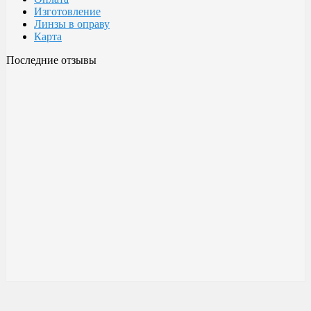
Изготовление
Линзы в оправу
Карта
Последние отзывы
Очки Glodiatr c3 106
106 c3 Glodiatr
Здравствуйте! Третий год ношу, потёрлись уже, гнул не один
раз, сильно гнул, забывал снять на сон грядущий, ибо
забываешь про них, утром, либо наступал, думаешь, ну всё...
ан нет, разогнул, выправил, и опять в них, по мне отличные
очки!!! Всё остальное, а было не мало их,...
Малешин Сергей Аркадьевич
15 июня 2021 08:35