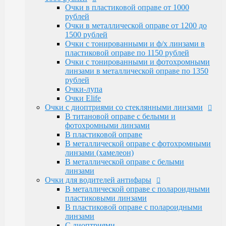
Очки Elife
Очки в пластиковой оправе от 1000
Очки с диоптриями со стеклянными линзами
рублей
В титановой оправе с белыми и
Очки в металлической оправе от 1200 до
фотохромными линзами
1500 рублей
В пластиковой оправе
Очки с тонированными и ф/х линзами в
В металлической оправе с фотохромными
пластиковой оправе по 1150 рублей
линзами (хамелеон)
Очки с тонированными и фотохромными
В металлической оправе с белыми линзами
линзами в металлической оправе по 1350
Очки для водителей антифары
рублей
В металлической оправе с полароидными
Очки-лупа
пластиковыми линзами
Очки Elife
В пластиковой оправе с полароидными
Очки с диоптриями со стеклянными линзами
линзами
В титановой оправе с белыми и
С диоптриями
фотохромными линзами
Очки для компьютера
В пластиковой оправе
В пластиковой оправе с полимерными
В металлической оправе с фотохромными
линзами
линзами (хамелеон)
В металлической оправе
В металлической оправе с белыми
Тренажерные очки
линзами
В пластиковой оправе
Очки для водителей антифары
В металлической оправе
В металлической оправе с полароидными
Очки глаукомные
пластиковыми линзами
Очки Эксклюзивные Ricardi от 15000
В пластиковой оправе с полароидными
Оправы
линзами
Бренд оправы
С диоптриями