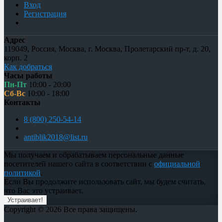
Вход
Регистрация
Адрес
119049
,
Россия
,
Москва
,
г. Москва, Пролетарский пр-т, д. 20,
корп. 2
Как добраться
Часы работы
Пн-Пт
10:00 - 20:00
Сб-Вс
10:00 - 18:00
Контакты
8 (800) 250-54-14
antiblik2018@list.ru
Мы получаем и обрабатываем персональные данные
посетителей нашего сайта в соответствии с
официальной
политикой
.
Если Вы продолжите использовать сайт, мы будем считать,
что Вас это устраивает.
Устраивает!
Copyright © 2026 Все права защищены.