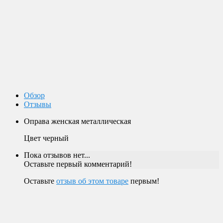
Доставка по России
Мы доставим ваш заказ курьером по городу или службой
экспресс-доставки по всей России.
Оплата
Оплата заказов возможна наличными при получении, или
переводом на банковскую карту.
Магазин в Москве
Будем рады видеть вас в нашем магазине по адресу г. Москва,
Пролетарский пр-т, д. 20, корп. 2.
Обзор
Отзывы
Оправа женская металлическая
Цвет черный
Пока отзывов нет...
Оставьте первый комментарий!
Оставьте
отзыв об этом товаре
первым!