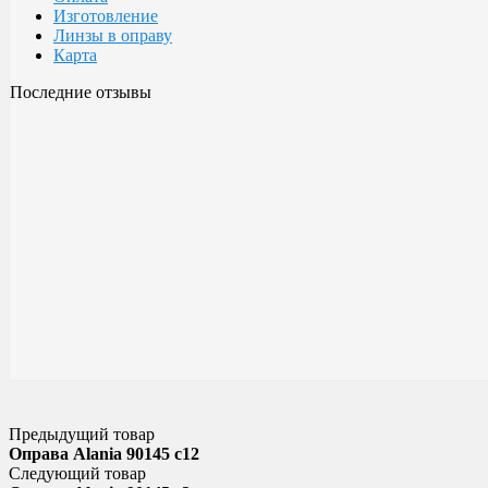
Изготовление
Линзы в оправу
Карта
Последние отзывы
Очки Glodiatr c3 106
106 c3 Glodiatr
Здравствуйте! Третий год ношу, потёрлись уже, гнул не один раз
разогнул, выправил, и опять в них, по мне отличные очки!!! Всё
Малешин Сергей Аркадьевич
15 июня 2021 08:35
Предыдущий товар
Оправа Alania 90145 c12
Следующий товар