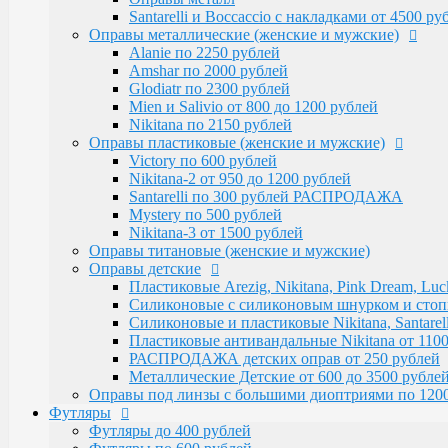
Victory по 600 рублей
Santarelli и Boccaccio с накладками от 4500 р
Nikitana-2 от 950 до 1200 рублей
Оправы металлические (женские и мужские)
Santarelli по 300 рублей РАСПРОДАЖА
Alanie по 2250 рублей
Mystery по 500 рублей
Amshar по 2000 рублей
Nikitana-3 от 1500 рублей
Glodiatr по 2300 рублей
Оправы титановые (женские и мужские)
Mien и Salivio от 800 до 1200 рублей
Оправы детские
Nikitana по 2150 рублей
Пластиковые Arezig, Nikitana, Pink Dream, Luc
Оправы пластиковые (женские и мужские)
Силиконовые с силиконовым шнурком и стоппер
Victory по 600 рублей
Силиконовые и пластиковые Nikitana, Santarell
Nikitana-2 от 950 до 1200 рублей
Пластиковые антивандальные Nikitana от 1100
Santarelli по 300 рублей РАСПРОДАЖА
РАСПРОДАЖА детских оправ от 250 рублей
Mystery по 500 рублей
Металлические Детские от 600 до 3500 рубле
Nikitana-3 от 1500 рублей
Оправы под линзы с большими диоптриями по 1200
Оправы титановые (женские и мужские)
Футляры
Оправы детские
Футляры до 400 рублей
Пластиковые Arezig, Nikitana, Pink Dream, Luc
Футляры по 600 рублей
Силиконовые с силиконовым шнурком и стоппер
Футляры по 550 рублей
Силиконовые и пластиковые Nikitana, Santarell
Футляры для солнцезащитных очков
Пластиковые антивандальные Nikitana от 1100
Детские от 400 рублей
РАСПРОДАЖА детских оправ от 250 рублей
Аксессуары
Металлические Детские от 600 до 3500 рубле
Распродажа
Оправы под линзы с большими диоптриями по 120
Футляры
Футляры до 400 рублей