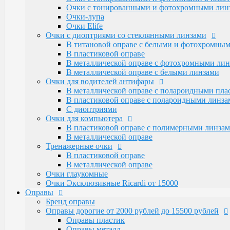
Очки для водителей антифары
Очки с тонированными и фотохромными линза
В металлической оправе с полароидными пл
Очки-лупа
В пластиковой оправе с полароидными линза
Очки Elife
С диоптриями
Очки с диоптриями со стеклянными линзами
Очки для компьютера
В титановой оправе с белыми и фотохромны
В пластиковой оправе с полимерными линза
В пластиковой оправе
В металлической оправе
В металлической оправе с фотохромными лин
Тренажерные очки
В металлической оправе с белыми линзами
В пластиковой оправе
Очки для водителей антифары
В металлической оправе
В металлической оправе с полароидными пл
Очки глаукомные
В пластиковой оправе с полароидными линза
Очки Эксклюзивные Ricardi от 15000
С диоптриями
Оправы
Очки для компьютера
Бренд оправы
В пластиковой оправе с полимерными линза
Оправы дорогие от 2000 рублей до 15500 рублей
В металлической оправе
Оправы пластик
Тренажерные очки
Оправы металл
В пластиковой оправе
Santarelli и Boccaccio с накладками от 4500 р
В металлической оправе
Оправы металлические (женские и мужские)
Очки глаукомные
Alanie по 2250 рублей
Очки Эксклюзивные Ricardi от 15000
Amshar по 2000 рублей
Оправы
Glodiatr по 2300 рублей
Бренд оправы
Mien и Salivio от 800 до 1200 рублей
Оправы дорогие от 2000 рублей до 15500 рублей
Nikitana по 2150 рублей
Оправы пластик
Оправы пластиковые (женские и мужские)
Оправы металл