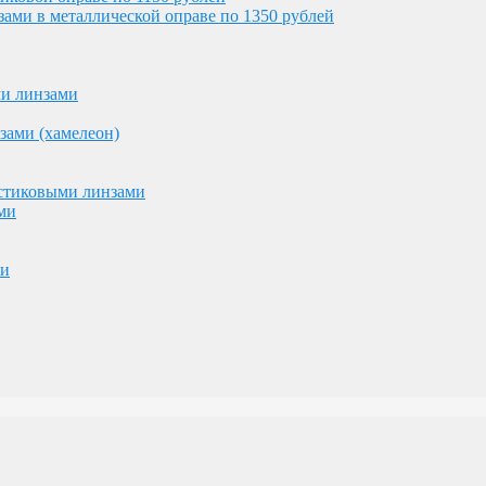
ми в металлической оправе по 1350 рублей
астиковыми линзами
ми
ми линзами
ми
зами (хамелеон)
астиковыми линзами
ми
ми
ублей и 7000 рублей