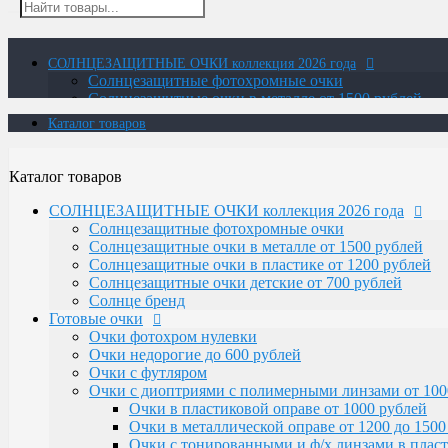
СОЛНЦЕЗАЩИТНЫЕ ОЧКИ коллекция 2026 года
Солнцезащитные фотохромные очки
Солнцезащитные очки в металле от 1500 рублей
Солнцезащитные очки в пластике от 1200 рублей
Каталог товаров
Солнцезащитные очки детские от 700 рублей
Солнце бренд
Готовые очки
Каталог товаров
Очки фотохром нулевки
Очки недорогие до 600 рублей
СОЛНЦЕЗАЩИТНЫЕ ОЧКИ коллекция 2026 года
Очки с футляром
Солнцезащитные фотохромные очки
Очки с диоптриями с полимерными линзами от 100
Солнцезащитные очки в металле от 1500 рублей
Очки в пластиковой оправе от 1000 рублей
Солнцезащитные очки в пластике от 1200 рублей
Очки в металлической оправе от 1200 до 1500
Солнцезащитные очки детские от 700 рублей
Очки с тонированными и ф/х линзами в пласт
Солнце бренд
Очки с тонированными и фотохромными линза
Готовые очки
Очки-лупа
Очки фотохром нулевки
Очки Elife
Очки недорогие до 600 рублей
Очки с диоптриями со стеклянными линзами
Очки с футляром
В титановой оправе с белыми и фотохромны
Очки с диоптриями с полимерными линзами от 100
В пластиковой оправе
Очки в пластиковой оправе от 1000 рублей
В металлической оправе с фотохромными лин
Очки в металлической оправе от 1200 до 1500
В металлической оправе с белыми линзами
Очки с тонированными и ф/х линзами в пласт