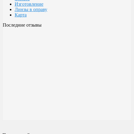
Изготовление
Линзы в оправу
Карта
Последние отзывы
Очки Glodiatr c3 106
106 c3 Glodiatr
Здравствуйте! Третий год ношу, потёрлись уже, гнул не один
раз, сильно гнул, забывал снять на сон грядущий, ибо
забываешь про них, утром, либо наступал, думаешь, ну всё...
ан нет, разогнул, выправил, и опять в них, по мне отличные
очки!!! Всё остальное, а было не мало их,...
Малешин Сергей Аркадьевич
15 июня 2021 08:35