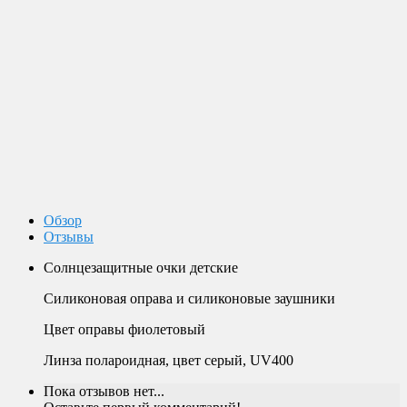
Доставка по России
Мы доставим ваш заказ курьером по городу или службой
экспресс-доставки по всей России.
Оплата
Оплата заказов возможна наличными при получении, или
переводом на банковскую карту.
Магазин в Москве
Будем рады видеть вас в нашем магазине по адресу г. Москва,
Пролетарский пр-т, д. 20, корп. 2.
Обзор
Отзывы
Солнцезащитные очки детские
Силиконовая оправа и силиконовые заушники
Цвет оправы фиолетовый
Линза полароидная, цвет серый, UV400
Пока отзывов нет...