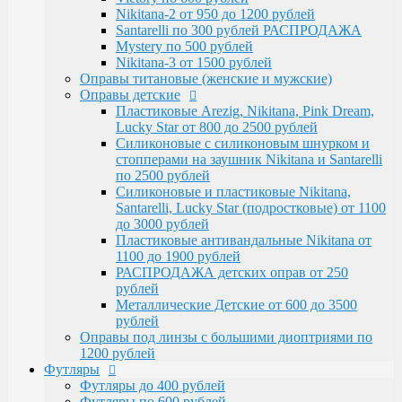
Santarelli, Lucky Star (подростковые) от 1100
Nikitana-2 от 950 до 1200 рублей
до 3000 рублей
Santarelli по 300 рублей РАСПРОДАЖА
Пластиковые антивандальные Nikitana от
Mystery по 500 рублей
1100 до 1900 рублей
Nikitana-3 от 1500 рублей
РАСПРОДАЖА детских оправ от 250 рублей
Оправы титановые (женские и мужские)
Металлические Детские от 600 до 3500
Оправы детские
рублей
Пластиковые Arezig, Nikitana, Pink Dream,
Оправы под линзы с большими диоптриями по
Lucky Star от 800 до 2500 рублей
1200 рублей
Силиконовые с силиконовым шнурком и
Футляры
стопперами на заушник Nikitana и Santarelli
Футляры до 400 рублей
по 2500 рублей
Футляры по 600 рублей
Силиконовые и пластиковые Nikitana,
Футляры по 550 рублей
Santarelli, Lucky Star (подростковые) от 1100
Футляры для солнцезащитных очков
до 3000 рублей
Детские от 400 рублей
Пластиковые антивандальные Nikitana от
Аксессуары
1100 до 1900 рублей
Распродажа
РАСПРОДАЖА детских оправ от 250
рублей
Металлические Детские от 600 до 3500
рублей
Оправы под линзы с большими диоптриями по
1200 рублей
Футляры
Футляры до 400 рублей
Футляры по 600 рублей