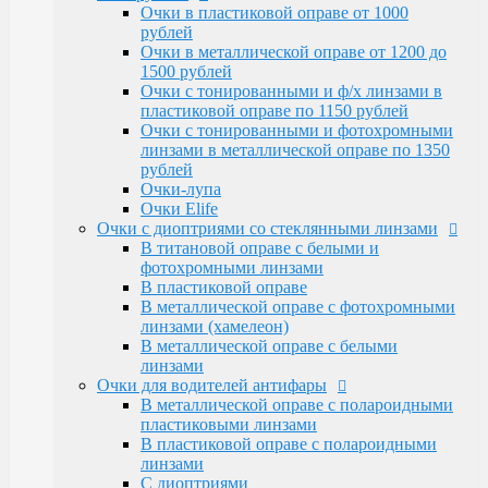
Очки Elife
Очки в пластиковой оправе от 1000
Очки с диоптриями со стеклянными линзами
рублей
В титановой оправе с белыми и
Очки в металлической оправе от 1200 до
фотохромными линзами
1500 рублей
В пластиковой оправе
Очки с тонированными и ф/х линзами в
В металлической оправе с фотохромными
пластиковой оправе по 1150 рублей
линзами (хамелеон)
Очки с тонированными и фотохромными
В металлической оправе с белыми линзами
линзами в металлической оправе по 1350
Очки для водителей антифары
рублей
В металлической оправе с полароидными
Очки-лупа
пластиковыми линзами
Очки Elife
В пластиковой оправе с полароидными
Очки с диоптриями со стеклянными линзами
линзами
В титановой оправе с белыми и
С диоптриями
фотохромными линзами
Очки для компьютера
В пластиковой оправе
В пластиковой оправе с полимерными
В металлической оправе с фотохромными
линзами
линзами (хамелеон)
В металлической оправе
В металлической оправе с белыми
Тренажерные очки
линзами
В пластиковой оправе
Очки для водителей антифары
В металлической оправе
В металлической оправе с полароидными
Очки глаукомные
пластиковыми линзами
Очки Эксклюзивные Ricardi от 15000
В пластиковой оправе с полароидными
Оправы
линзами
Бренд оправы
С диоптриями