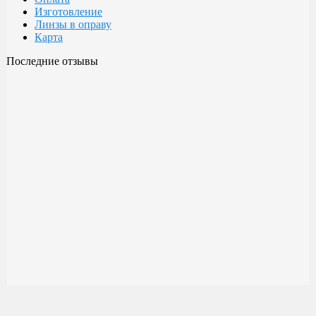
Изготовление
Линзы в оправу
Карта
Последние отзывы
Очки Glodiatr c3 106
106 c3 Glodiatr
Здравствуйте! Третий год ношу, потёрлись уже, гнул не один
раз, сильно гнул, забывал снять на сон грядущий, ибо
забываешь про них, утром, либо наступал, думаешь, ну всё...
ан нет, разогнул, выправил, и опять в них, по мне отличные
очки!!! Всё остальное, а было не мало их,...
Малешин Сергей Аркадьевич
15 июня 2021 08:35