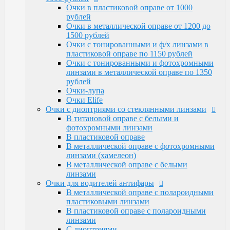
Очки Elife
Очки в пластиковой оправе от 1000
Очки с диоптриями со стеклянными линзами
рублей
В титановой оправе с белыми и
Очки в металлической оправе от 1200 до
фотохромными линзами
1500 рублей
В пластиковой оправе
Очки с тонированными и ф/х линзами в
В металлической оправе с фотохромными
пластиковой оправе по 1150 рублей
линзами (хамелеон)
Очки с тонированными и фотохромными
В металлической оправе с белыми линзами
линзами в металлической оправе по 1350
Очки для водителей антифары
рублей
В металлической оправе с полароидными
Очки-лупа
пластиковыми линзами
Очки Elife
В пластиковой оправе с полароидными
Очки с диоптриями со стеклянными линзами
линзами
В титановой оправе с белыми и
С диоптриями
фотохромными линзами
Очки для компьютера
В пластиковой оправе
В пластиковой оправе с полимерными
В металлической оправе с фотохромными
линзами
линзами (хамелеон)
В металлической оправе
В металлической оправе с белыми
Тренажерные очки
линзами
В пластиковой оправе
Очки для водителей антифары
В металлической оправе
В металлической оправе с полароидными
Очки глаукомные
пластиковыми линзами
Очки Эксклюзивные Ricardi от 15000
В пластиковой оправе с полароидными
Оправы
линзами
Бренд оправы
С диоптриями