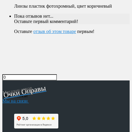
Линзы пластик фотохромный, цвет коричневый
Пока отзывов нет...
Оставьте первый комментарий!
Оставьте
отзыв об этом товаре
первым!
Очки Оправы
Магазин очков
Мы на связи
Мы на связи