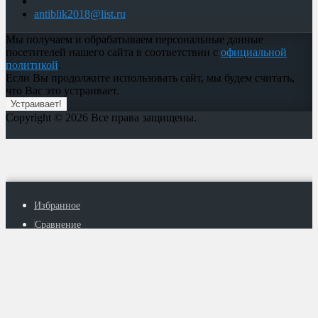
antiblik2018@list.ru
Мы получаем и обрабатываем персональные данные
посетителей нашего сайта в соответствии с
официальной
политикой
.
Если Вы продолжите использовать сайт, мы будем считать,
что Вас это устраивает.
Устраивает!
Copyright © 2026 Все права защищены.
Избранное
Сравнение
Вы смотрели
0
Корзина
₽