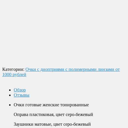
Доставка по России
Мы доставим ваш заказ курьером по городу или службой
экспресс-доставки по всей России.
Оплата
Оплата заказов возможна наличными при получении, или
переводом на банковскую карту.
Магазин в Москве
Будем рады видеть вас в нашем магазине по адресу г. Москва,
Пролетарский пр-т, д. 20, корп. 2.
Категории:
Очки с диоптриями с полимерными линзами от
1000 рублей
Обзор
Отзывы
Очки готовые женские тонированные
Оправа пластиковая, цвет серо-бежевый
Заушники матовые, цвет серо-бежевый