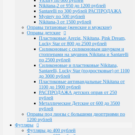
Victory по 600 рублей
Santarelli, Lucky Star (подростковые) от 1100
Nikitana-2 от 950 до 1200 рублей
до 3000 рублей
Santarelli по 300 рублей РАСПРОДАЖА
Пластиковые антивандальные Nikitana от
Mystery по 500 рублей
1100 до 1900 рублей
Nikitana-3 от 1500 рублей
РАСПРОДАЖА детских оправ от 250 рублей
Оправы титановые (женские и мужские)
Металлические Детские от 600 до 3500
Оправы детские
рублей
Пластиковые Arezig, Nikitana, Pink Dream,
Оправы под линзы с большими диоптриями по
Lucky Star от 800 до 2500 рублей
1200 рублей
Силиконовые с силиконовым шнурком и
Футляры
стопперами на заушник Nikitana и Santarelli
Футляры до 400 рублей
по 2500 рублей
Футляры по 600 рублей
Силиконовые и пластиковые Nikitana,
Футляры по 550 рублей
Santarelli, Lucky Star (подростковые) от 1100
Футляры для солнцезащитных очков
до 3000 рублей
Детские от 400 рублей
Пластиковые антивандальные Nikitana от
Аксессуары
1100 до 1900 рублей
Распродажа
РАСПРОДАЖА детских оправ от 250
рублей
Металлические Детские от 600 до 3500
рублей
Оправы под линзы с большими диоптриями по
1200 рублей
Футляры
Футляры до 400 рублей