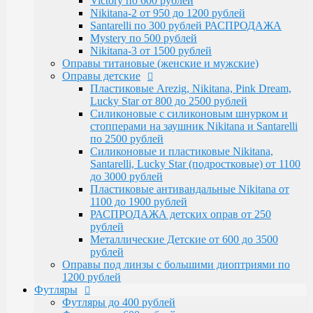
Victory по 600 рублей
Santarelli, Lucky Star (подростковые) от 1100
Nikitana-2 от 950 до 1200 рублей
до 3000 рублей
Santarelli по 300 рублей РАСПРОДАЖА
Пластиковые антивандальные Nikitana от
Mystery по 500 рублей
1100 до 1900 рублей
Nikitana-3 от 1500 рублей
РАСПРОДАЖА детских оправ от 250 рублей
Оправы титановые (женские и мужские)
Металлические Детские от 600 до 3500
Оправы детские
рублей
Пластиковые Arezig, Nikitana, Pink Dream,
Оправы под линзы с большими диоптриями по
Lucky Star от 800 до 2500 рублей
1200 рублей
Силиконовые с силиконовым шнурком и
Футляры
стопперами на заушник Nikitana и Santarelli
Футляры до 400 рублей
по 2500 рублей
Футляры по 600 рублей
Силиконовые и пластиковые Nikitana,
Футляры по 550 рублей
Santarelli, Lucky Star (подростковые) от 1100
Футляры для солнцезащитных очков
до 3000 рублей
Детские от 400 рублей
Пластиковые антивандальные Nikitana от
Аксессуары
1100 до 1900 рублей
Распродажа
РАСПРОДАЖА детских оправ от 250
рублей
Металлические Детские от 600 до 3500
рублей
Оправы под линзы с большими диоптриями по
1200 рублей
Футляры
Футляры до 400 рублей