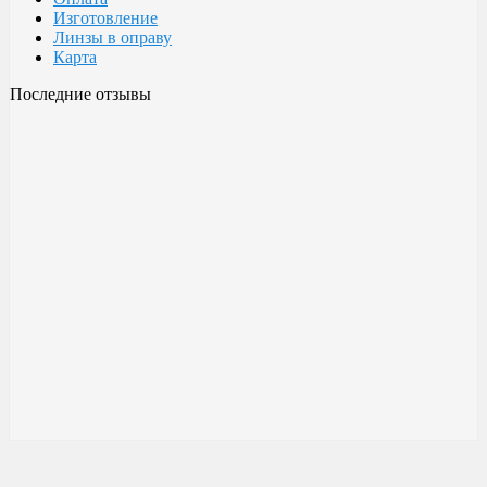
Изготовление
Линзы в оправу
Карта
Последние отзывы
Очки Glodiatr c3 106
106 c3 Glodiatr
Здравствуйте! Третий год ношу, потёрлись уже, гнул не один
раз, сильно гнул, забывал снять на сон грядущий, ибо
забываешь про них, утром, либо наступал, думаешь, ну всё...
ан нет, разогнул, выправил, и опять в них, по мне отличные
очки!!! Всё остальное, а было не мало их,...
Малешин Сергей Аркадьевич
15 июня 2021 08:35