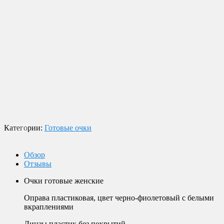
Доставка по России
Мы доставим ваш заказ курьером по городу или службой
экспресс-доставки по всей России.
Оплата
Оплата заказов возможна наличными при получении, или
переводом на банковскую карту.
Магазин в Москве
Будем рады видеть вас в нашем магазине по адресу г. Москва,
Пролетарский пр-т, д. 20, корп. 2.
Категории:
Готовые очки
Обзор
Отзывы
Очки готовые женские
Оправа пластиковая, цвет черно-фиолетовый с белыми
вкраплениями
Линзы пластик без покрытий