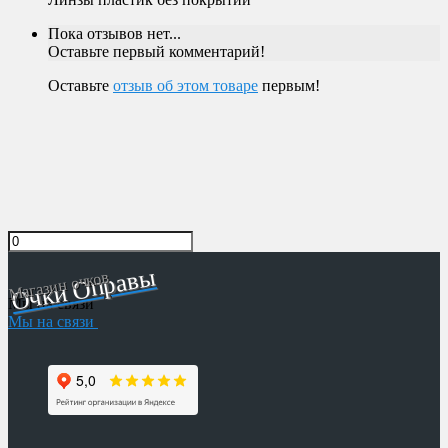
Пока отзывов нет...
Оставьте первый комментарий!
Оставьте
отзыв об этом товаре
первым!
Очки Оправы
Магазин очков
Мы на связи
Мы на связи