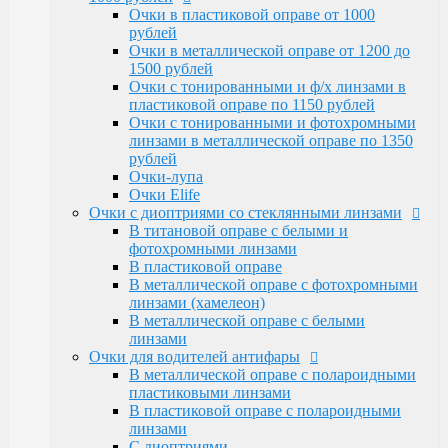
Очки Elife
Очки в пластиковой оправе от 1000
Очки с диоптриями со стеклянными линзами
рублей
В титановой оправе с белыми и
Очки в металлической оправе от 1200 до
фотохромными линзами
1500 рублей
В пластиковой оправе
Очки с тонированными и ф/х линзами в
В металлической оправе с фотохромными
пластиковой оправе по 1150 рублей
линзами (хамелеон)
Очки с тонированными и фотохромными
В металлической оправе с белыми линзами
линзами в металлической оправе по 1350
Очки для водителей антифары
рублей
В металлической оправе с полароидными
Очки-лупа
пластиковыми линзами
Очки Elife
В пластиковой оправе с полароидными
Очки с диоптриями со стеклянными линзами
линзами
В титановой оправе с белыми и
С диоптриями
фотохромными линзами
Очки для компьютера
В пластиковой оправе
В пластиковой оправе с полимерными
В металлической оправе с фотохромными
линзами
линзами (хамелеон)
В металлической оправе
В металлической оправе с белыми
Тренажерные очки
линзами
В пластиковой оправе
Очки для водителей антифары
В металлической оправе
В металлической оправе с полароидными
Очки глаукомные
пластиковыми линзами
Очки Эксклюзивные Ricardi от 15000
В пластиковой оправе с полароидными
Оправы
линзами
Бренд оправы
С диоптриями