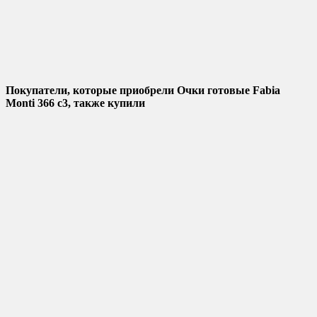
Покупатели, которые приобрели Очки готовые Fabia
Monti 366 c3, также купили
Добавить в избранное
Добавить к сравнению
Быстрый просмотр
Очки Fabia Monti c4 8903