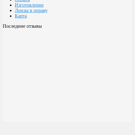
Изготовление
Линзы в оправу
Карта
Последние отзывы
Очки Glodiatr c3 106
106 c3 Glodiatr
Здравствуйте! Третий год ношу, потёрлись уже, гнул не один
раз, сильно гнул, забывал снять на сон грядущий, ибо
забываешь про них, утром, либо наступал, думаешь, ну всё...
ан нет, разогнул, выправил, и опять в них, по мне отличные
очки!!! Всё остальное, а было не мало их,...
Малешин Сергей Аркадьевич
15 июня 2021 08:35