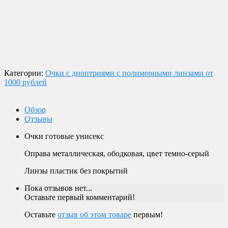
экспресс-доставки по всей России.
Оплата
Оплата заказов возможна наличными при получении, или
переводом на банковскую карту.
Магазин в Москве
Будем рады видеть вас в нашем магазине по адресу г. Москва,
Пролетарский пр-т, д. 20, корп. 2.
Категории:
Очки с диоптриями с полимерными линзами от
1000 рублей
Обзор
Отзывы
Очки готовые унисекс
Оправа металлическая, ободковая, цвет темно-серый
Линзы пластик без покрытий
Пока отзывов нет...
Оставьте первый комментарий!
Оставьте
отзыв об этом товаре
первым!