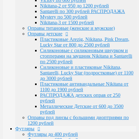
Victory по 600 рублей
Santarelli, Lucky Star (подростковые) от 1100
Nikitana-2 от 950 до 1200 рублей
до 3000 рублей
Santarelli по 300 рублей РАСПРОДАЖА
Пластиковые антивандальные Nikitana от
Mystery по 500 рублей
1100 до 1900 рублей
Nikitana-3 от 1500 рублей
РАСПРОДАЖА детских оправ от 250 рублей
Оправы титановые (женские и мужские)
Металлические Детские от 600 до 3500
Оправы детские
рублей
Пластиковые Arezig, Nikitana, Pink Dream,
Оправы под линзы с большими диоптриями по
Lucky Star от 800 до 2500 рублей
1200 рублей
Силиконовые с силиконовым шнурком и
Футляры
стопперами на заушник Nikitana и Santarelli
Футляры до 400 рублей
по 2500 рублей
Футляры по 600 рублей
Силиконовые и пластиковые Nikitana,
Футляры по 550 рублей
Santarelli, Lucky Star (подростковые) от 1100
Футляры для солнцезащитных очков
до 3000 рублей
Детские от 400 рублей
Пластиковые антивандальные Nikitana от
Аксессуары
1100 до 1900 рублей
Распродажа
РАСПРОДАЖА детских оправ от 250
рублей
Металлические Детские от 600 до 3500
рублей
Оправы под линзы с большими диоптриями по
1200 рублей
Футляры
Футляры до 400 рублей