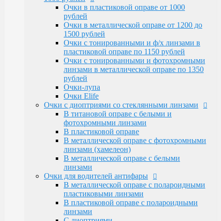
Очки Elife
Очки в пластиковой оправе от 1000
Очки с диоптриями со стеклянными линзами
рублей
В титановой оправе с белыми и
Очки в металлической оправе от 1200 до
фотохромными линзами
1500 рублей
В пластиковой оправе
Очки с тонированными и ф/х линзами в
В металлической оправе с фотохромными
пластиковой оправе по 1150 рублей
линзами (хамелеон)
Очки с тонированными и фотохромными
В металлической оправе с белыми линзами
линзами в металлической оправе по 1350
Очки для водителей антифары
рублей
В металлической оправе с полароидными
Очки-лупа
пластиковыми линзами
Очки Elife
В пластиковой оправе с полароидными
Очки с диоптриями со стеклянными линзами
линзами
В титановой оправе с белыми и
С диоптриями
фотохромными линзами
Очки для компьютера
В пластиковой оправе
В пластиковой оправе с полимерными
В металлической оправе с фотохромными
линзами
линзами (хамелеон)
В металлической оправе
В металлической оправе с белыми
Тренажерные очки
линзами
В пластиковой оправе
Очки для водителей антифары
В металлической оправе
В металлической оправе с полароидными
Очки глаукомные
пластиковыми линзами
Очки Эксклюзивные Ricardi от 15000
В пластиковой оправе с полароидными
Оправы
линзами
Бренд оправы
С диоптриями