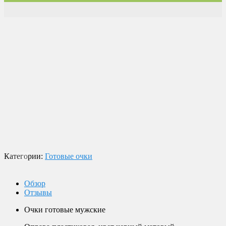
Доставка по России
Мы доставим ваш заказ курьером по городу или службой
экспресс-доставки по всей России.
Оплата
Оплата заказов возможна наличными при получении, или
переводом на банковскую карту.
Магазин в Москве
Будем рады видеть вас в нашем магазине по адресу г. Москва,
Пролетарский пр-т, д. 20, корп. 2.
Категории:
Готовые очки
Обзор
Отзывы
Очки готовые мужские