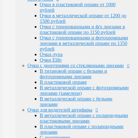
Очки Elife
Очки в пластиковой оправе от 1000
Очки с диоптриями со стеклянными линзами
рублей
В титановой оправе с белыми и
Очки в металлической оправе от 1200 до
фотохромными линзами
1500 рублей
В пластиковой оправе
Очки с тонированными и ф/х линзами в
В металлической оправе с фотохромными
пластиковой оправе по 1150 рублей
линзами (хамелеон)
Очки с тонированными и фотохромными
В металлической оправе с белыми линзами
линзами в металлической оправе по 1350
Очки для водителей антифары
рублей
В металлической оправе с полароидными
Очки-лупа
пластиковыми линзами
Очки Elife
В пластиковой оправе с полароидными
Очки с диоптриями со стеклянными линзами
линзами
В титановой оправе с белыми и
С диоптриями
фотохромными линзами
Очки для компьютера
В пластиковой оправе
В пластиковой оправе с полимерными
В металлической оправе с фотохромными
линзами
линзами (хамелеон)
В металлической оправе
В металлической оправе с белыми
Тренажерные очки
линзами
В пластиковой оправе
Очки для водителей антифары
В металлической оправе
В металлической оправе с полароидными
Очки глаукомные
пластиковыми линзами
Очки Эксклюзивные Ricardi от 15000
В пластиковой оправе с полароидными
Оправы
линзами
Бренд оправы
С диоптриями