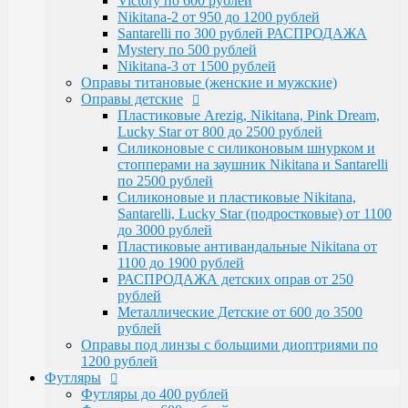
Victory по 600 рублей
Santarelli, Lucky Star (подростковые) от 1100
Nikitana-2 от 950 до 1200 рублей
до 3000 рублей
Santarelli по 300 рублей РАСПРОДАЖА
Пластиковые антивандальные Nikitana от
Mystery по 500 рублей
1100 до 1900 рублей
Nikitana-3 от 1500 рублей
РАСПРОДАЖА детских оправ от 250 рублей
Оправы титановые (женские и мужские)
Металлические Детские от 600 до 3500
Оправы детские
рублей
Пластиковые Arezig, Nikitana, Pink Dream,
Оправы под линзы с большими диоптриями по
Lucky Star от 800 до 2500 рублей
1200 рублей
Силиконовые с силиконовым шнурком и
Футляры
стопперами на заушник Nikitana и Santarelli
Футляры до 400 рублей
по 2500 рублей
Футляры по 600 рублей
Силиконовые и пластиковые Nikitana,
Футляры по 550 рублей
Santarelli, Lucky Star (подростковые) от 1100
Футляры для солнцезащитных очков
до 3000 рублей
Детские от 400 рублей
Пластиковые антивандальные Nikitana от
Аксессуары
1100 до 1900 рублей
Распродажа
РАСПРОДАЖА детских оправ от 250
рублей
Металлические Детские от 600 до 3500
рублей
Оправы под линзы с большими диоптриями по
1200 рублей
Футляры
Футляры до 400 рублей