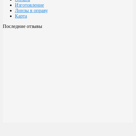
Изготовление
Линзы в оправу
Карта
Последние отзывы
Очки Glodiatr c3 106
106 c3 Glodiatr
Здравствуйте! Третий год ношу, потёрлись уже, гнул не один
раз, сильно гнул, забывал снять на сон грядущий, ибо
забываешь про них, утром, либо наступал, думаешь, ну всё...
ан нет, разогнул, выправил, и опять в них, по мне отличные
очки!!! Всё остальное, а было не мало их,...
Малешин Сергей Аркадьевич
15 июня 2021 08:35