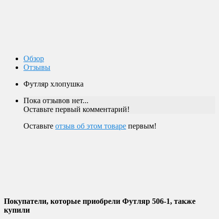
Оплата заказов возможна наличными при получении, или
переводом на банковскую карту.
Магазин в Москве
Будем рады видеть вас в нашем магазине по адресу г. Москва,
Пролетарский пр-т, д. 20, корп. 2.
Обзор
Отзывы
Футляр хлопушка
Пока отзывов нет...
Оставьте первый комментарий!
Оставьте
отзыв об этом товаре
первым!
Покупатели, которые приобрели Футляр 506-1, также
купили