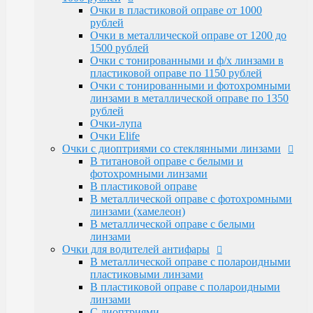
Очки Elife
Очки в пластиковой оправе от 1000
Очки с диоптриями со стеклянными линзами
рублей
В титановой оправе с белыми и
Очки в металлической оправе от 1200 до
фотохромными линзами
1500 рублей
В пластиковой оправе
Очки с тонированными и ф/х линзами в
В металлической оправе с фотохромными
пластиковой оправе по 1150 рублей
линзами (хамелеон)
Очки с тонированными и фотохромными
В металлической оправе с белыми линзами
линзами в металлической оправе по 1350
Очки для водителей антифары
рублей
В металлической оправе с полароидными
Очки-лупа
пластиковыми линзами
Очки Elife
В пластиковой оправе с полароидными
Очки с диоптриями со стеклянными линзами
линзами
В титановой оправе с белыми и
С диоптриями
фотохромными линзами
Очки для компьютера
В пластиковой оправе
В пластиковой оправе с полимерными
В металлической оправе с фотохромными
линзами
линзами (хамелеон)
В металлической оправе
В металлической оправе с белыми
Тренажерные очки
линзами
В пластиковой оправе
Очки для водителей антифары
В металлической оправе
В металлической оправе с полароидными
Очки глаукомные
пластиковыми линзами
Очки Эксклюзивные Ricardi от 15000
В пластиковой оправе с полароидными
Оправы
линзами
Бренд оправы
С диоптриями