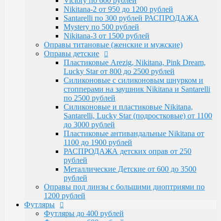
Victory по 600 рублей
Santarelli, Lucky Star (подростковые) от 1100
Nikitana-2 от 950 до 1200 рублей
до 3000 рублей
Santarelli по 300 рублей РАСПРОДАЖА
Пластиковые антивандальные Nikitana от
Mystery по 500 рублей
1100 до 1900 рублей
Nikitana-3 от 1500 рублей
РАСПРОДАЖА детских оправ от 250 рублей
Оправы титановые (женские и мужские)
Металлические Детские от 600 до 3500
Оправы детские
рублей
Пластиковые Arezig, Nikitana, Pink Dream,
Оправы под линзы с большими диоптриями по
Lucky Star от 800 до 2500 рублей
1200 рублей
Силиконовые с силиконовым шнурком и
Футляры
стопперами на заушник Nikitana и Santarelli
Футляры до 400 рублей
по 2500 рублей
Футляры по 600 рублей
Силиконовые и пластиковые Nikitana,
Футляры по 550 рублей
Santarelli, Lucky Star (подростковые) от 1100
Футляры для солнцезащитных очков
до 3000 рублей
Детские от 400 рублей
Пластиковые антивандальные Nikitana от
Аксессуары
1100 до 1900 рублей
Распродажа
РАСПРОДАЖА детских оправ от 250
рублей
Металлические Детские от 600 до 3500
рублей
Оправы под линзы с большими диоптриями по
1200 рублей
Футляры
Футляры до 400 рублей