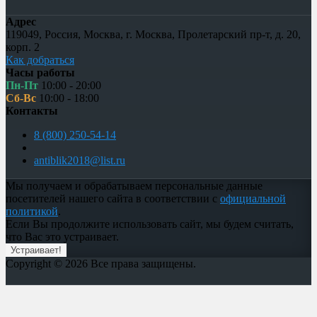
Адрес
119049
,
Россия
,
Москва
,
г. Москва, Пролетарский пр-т, д. 20,
корп. 2
Как добраться
Часы работы
Пн-Пт
10:00 - 20:00
Сб-Вс
10:00 - 18:00
Контакты
8 (800) 250-54-14
antiblik2018@list.ru
Мы получаем и обрабатываем персональные данные
посетителей нашего сайта в соответствии с
официальной
политикой
.
Если Вы продолжите использовать сайт, мы будем считать,
что Вас это устраивает.
Устраивает!
Copyright © 2026 Все права защищены.