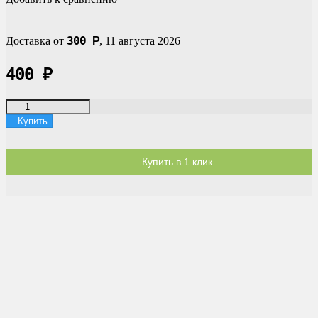
300
Доставка от
Р
,
11 августа 2026
400
₽
Купить
Купить в 1 клик
Доставка по России
Мы доставим ваш заказ курьером по городу или службой
экспресс-доставки по всей России.
Оплата