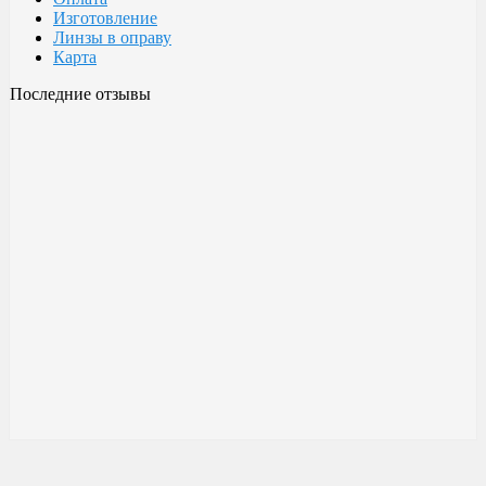
Изготовление
Линзы в оправу
Карта
Последние отзывы
Очки Glodiatr c3 106
106 c3 Glodiatr
Здравствуйте! Третий год ношу, потёрлись уже, гнул не один
раз, сильно гнул, забывал снять на сон грядущий, ибо
забываешь про них, утром, либо наступал, думаешь, ну всё...
ан нет, разогнул, выправил, и опять в них, по мне отличные
очки!!! Всё остальное, а было не мало их,...
Малешин Сергей Аркадьевич
15 июня 2021 08:35