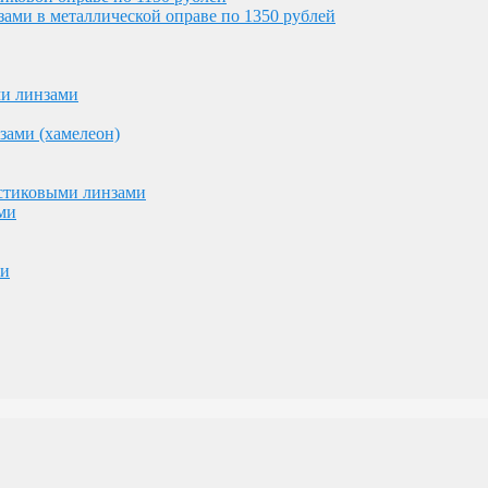
ми в металлической оправе по 1350 рублей
астиковыми линзами
ми
ми линзами
ми
зами (хамелеон)
астиковыми линзами
ми
ми
ублей и 7000 рублей