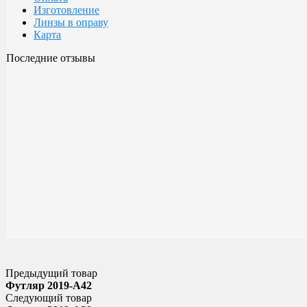
Изготовление
Линзы в оправу
Карта
Последние отзывы
Очки Glodiatr c3 106
106 c3 Glodiatr
Здравствуйте! Третий год ношу, потёрлись уже, гнул не один раз
разогнул, выправил, и опять в них, по мне отличные очки!!! Всё
Малешин Сергей Аркадьевич
15 июня 2021 08:35
Предыдущий товар
Футляр 2019-A42
Следующий товар