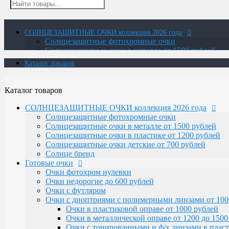
СОЛНЦЕЗАЩИТНЫЕ ОЧКИ коллекция 2026 года
Солнцезащитные фотохромные очки
Солнцезащитные очки в металле от 1500 рублей
Солнцезащитные очки в пластике от 1200 рублей
Каталог товаров
Солнцезащитные очки детские от 700 рублей
Солнце бренд
Готовые очки
Каталог товаров
Очки фотохром нулевки
Очки недорогие до 600 рублей
СОЛНЦЕЗАЩИТНЫЕ ОЧКИ коллекция 2026 года
Очки с футляром
Солнцезащитные фотохромные очки
Очки с диоптриями с полимерными линзами от 100
Солнцезащитные очки в металле от 1500 рублей
Очки в пластиковой оправе от 1000 рублей
Солнцезащитные очки в пластике от 1200 рублей
Очки в металлической оправе от 1200 до 1500
Солнцезащитные очки детские от 700 рублей
Очки с тонированными и ф/х линзами в пласт
Солнце бренд
Очки с тонированными и фотохромными линза
Готовые очки
Очки-лупа
Очки фотохром нулевки
Очки Elife
Очки недорогие до 600 рублей
Очки с диоптриями со стеклянными линзами
Очки с футляром
В титановой оправе с белыми и фотохромны
Очки с диоптриями с полимерными линзами от 100
В пластиковой оправе
Очки в пластиковой оправе от 1000 рублей
В металлической оправе с фотохромными лин
Очки в металлической оправе от 1200 до 1500
В металлической оправе с белыми линзами
Очки с тонированными и ф/х линзами в пласт