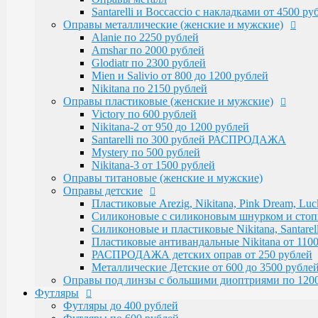
Victory по 600 рублей
Santarelli и Boccaccio с накладками от 4500 р
Nikitana-2 от 950 до 1200 рублей
Оправы металлические (женские и мужские)
Santarelli по 300 рублей РАСПРОДАЖА
Alanie по 2250 рублей
Mystery по 500 рублей
Amshar по 2000 рублей
Nikitana-3 от 1500 рублей
Glodiatr по 2300 рублей
Оправы титановые (женские и мужские)
Mien и Salivio от 800 до 1200 рублей
Оправы детские
Nikitana по 2150 рублей
Пластиковые Arezig, Nikitana, Pink Dream, Luc
Оправы пластиковые (женские и мужские)
Силиконовые с силиконовым шнурком и стоппер
Victory по 600 рублей
Силиконовые и пластиковые Nikitana, Santarell
Nikitana-2 от 950 до 1200 рублей
Пластиковые антивандальные Nikitana от 1100
Santarelli по 300 рублей РАСПРОДАЖА
РАСПРОДАЖА детских оправ от 250 рублей
Mystery по 500 рублей
Металлические Детские от 600 до 3500 рубле
Nikitana-3 от 1500 рублей
Оправы под линзы с большими диоптриями по 1200
Оправы титановые (женские и мужские)
Футляры
Оправы детские
Футляры до 400 рублей
Пластиковые Arezig, Nikitana, Pink Dream, Luc
Футляры по 600 рублей
Силиконовые с силиконовым шнурком и стоппер
Футляры по 550 рублей
Силиконовые и пластиковые Nikitana, Santarell
Футляры для солнцезащитных очков
Пластиковые антивандальные Nikitana от 1100
Детские от 400 рублей
РАСПРОДАЖА детских оправ от 250 рублей
Аксессуары
Металлические Детские от 600 до 3500 рубле
Распродажа
Оправы под линзы с большими диоптриями по 120
Футляры
Футляры до 400 рублей