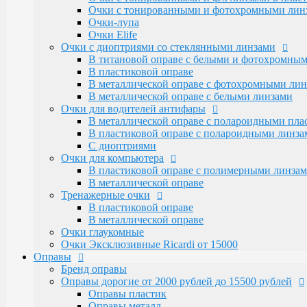
Очки для водителей антифары
Очки с тонированными и фотохромными линза
В металлической оправе с полароидными пл
Очки-лупа
В пластиковой оправе с полароидными линза
Очки Elife
С диоптриями
Очки с диоптриями со стеклянными линзами
Очки для компьютера
В титановой оправе с белыми и фотохромны
В пластиковой оправе с полимерными линза
В пластиковой оправе
В металлической оправе
В металлической оправе с фотохромными лин
Тренажерные очки
В металлической оправе с белыми линзами
В пластиковой оправе
Очки для водителей антифары
В металлической оправе
В металлической оправе с полароидными пл
Очки глаукомные
В пластиковой оправе с полароидными линза
Очки Эксклюзивные Ricardi от 15000
С диоптриями
Оправы
Очки для компьютера
Бренд оправы
В пластиковой оправе с полимерными линза
Оправы дорогие от 2000 рублей до 15500 рублей
В металлической оправе
Оправы пластик
Тренажерные очки
Оправы металл
В пластиковой оправе
Santarelli и Boccaccio с накладками от 4500 р
В металлической оправе
Оправы металлические (женские и мужские)
Очки глаукомные
Alanie по 2250 рублей
Очки Эксклюзивные Ricardi от 15000
Amshar по 2000 рублей
Оправы
Glodiatr по 2300 рублей
Бренд оправы
Mien и Salivio от 800 до 1200 рублей
Оправы дорогие от 2000 рублей до 15500 рублей
Nikitana по 2150 рублей
Оправы пластик
Оправы пластиковые (женские и мужские)
Оправы металл