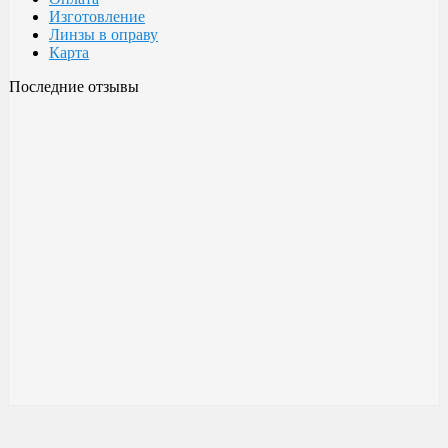
Изготовление
Линзы в оправу
Карта
Последние отзывы
Очки Glodiatr c3 106
106 c3 Glodiatr
Здравствуйте! Третий год ношу, потёрлись уже, гнул не один
раз, сильно гнул, забывал снять на сон грядущий, ибо
забываешь про них, утром, либо наступал, думаешь, ну всё...
ан нет, разогнул, выправил, и опять в них, по мне отличные
очки!!! Всё остальное, а было не мало их,...
Малешин Сергей Аркадьевич
15 июня 2021 08:35