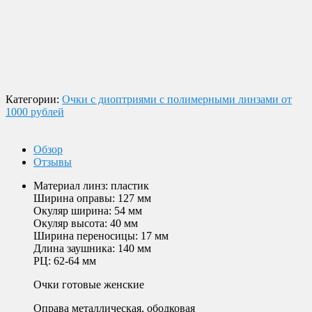
экспресс-доставки по всей России.
Оплата
Оплата заказов возможна наличными при получении, или
переводом на банковскую карту.
Магазин в Москве
Будем рады видеть вас в нашем магазине по адресу г. Москва,
Пролетарский пр-т, д. 20, корп. 2.
Категории:
Очки с диоптриями с полимерными линзами от
1000 рублей
Обзор
Отзывы
Материал линз: пластик
Ширина оправы: 127 мм
Окуляр ширина: 54 мм
Окуляр высота: 40 мм
Ширина переносицы: 17 мм
Длина заушника: 140 мм
РЦ: 62-64 мм
Очки готовые женские
Оправа металлическая, ободковая