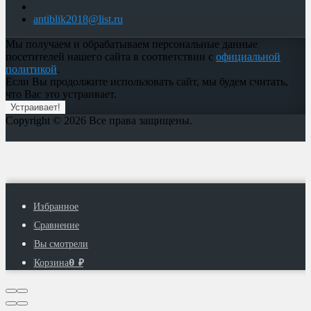
antiblik2018@list.ru
Мы получаем и обрабатываем персональные данные
посетителей нашего сайта в соответствии с
официальной
политикой
.
Если Вы продолжите использовать сайт, мы будем считать,
что Вас это устраивает.
Устраивает!
Copyright © 2026 Все права защищены.
Избранное
Сравнение
Вы смотрели
0
Корзина
₽