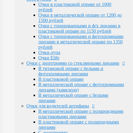
Очки Elife
Очки в пластиковой оправе от 1000
Очки с диоптриями со стеклянными линзами
рублей
В титановой оправе с белыми и
Очки в металлической оправе от 1200 до
фотохромными линзами
1500 рублей
В пластиковой оправе
Очки с тонированными и ф/х линзами в
В металлической оправе с фотохромными
пластиковой оправе по 1150 рублей
линзами (хамелеон)
Очки с тонированными и фотохромными
В металлической оправе с белыми линзами
линзами в металлической оправе по 1350
Очки для водителей антифары
рублей
В металлической оправе с полароидными
Очки-лупа
пластиковыми линзами
Очки Elife
В пластиковой оправе с полароидными
Очки с диоптриями со стеклянными линзами
линзами
В титановой оправе с белыми и
С диоптриями
фотохромными линзами
Очки для компьютера
В пластиковой оправе
В пластиковой оправе с полимерными
В металлической оправе с фотохромными
линзами
линзами (хамелеон)
В металлической оправе
В металлической оправе с белыми
Тренажерные очки
линзами
В пластиковой оправе
Очки для водителей антифары
В металлической оправе
В металлической оправе с полароидными
Очки глаукомные
пластиковыми линзами
Очки Эксклюзивные Ricardi от 15000
В пластиковой оправе с полароидными
Оправы
линзами
Бренд оправы
С диоптриями