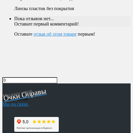
Линзы пластик без покрытия
Пока отзывов нет...
Оставьте первый комментарий!
Оставьте
отзыв об этом товаре
первым!
Очки Оправы
Магазин очков
Мы на связи
Мы на связи