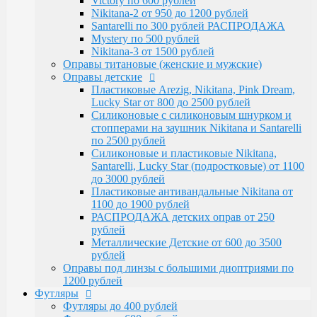
Victory по 600 рублей
Santarelli, Lucky Star (подростковые) от 1100
Nikitana-2 от 950 до 1200 рублей
до 3000 рублей
Santarelli по 300 рублей РАСПРОДАЖА
Пластиковые антивандальные Nikitana от
Mystery по 500 рублей
1100 до 1900 рублей
Nikitana-3 от 1500 рублей
РАСПРОДАЖА детских оправ от 250 рублей
Оправы титановые (женские и мужские)
Металлические Детские от 600 до 3500
Оправы детские
рублей
Пластиковые Arezig, Nikitana, Pink Dream,
Оправы под линзы с большими диоптриями по
Lucky Star от 800 до 2500 рублей
1200 рублей
Силиконовые с силиконовым шнурком и
Футляры
стопперами на заушник Nikitana и Santarelli
Футляры до 400 рублей
по 2500 рублей
Футляры по 600 рублей
Силиконовые и пластиковые Nikitana,
Футляры по 550 рублей
Santarelli, Lucky Star (подростковые) от 1100
Футляры для солнцезащитных очков
до 3000 рублей
Детские от 400 рублей
Пластиковые антивандальные Nikitana от
Аксессуары
1100 до 1900 рублей
Распродажа
РАСПРОДАЖА детских оправ от 250
рублей
Металлические Детские от 600 до 3500
рублей
Оправы под линзы с большими диоптриями по
1200 рублей
Футляры
Футляры до 400 рублей