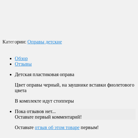
экспресс-доставки по всей России.
Оплата
Оплата заказов возможна наличными при получении, или
переводом на банковскую карту.
Магазин в Москве
Будем рады видеть вас в нашем магазине по адресу г. Москва,
Пролетарский пр-т, д. 20, корп. 2.
Категории:
Оправы детские
Обзор
Отзывы
Детская пластиковая оправа
Цвет оправы черный, на заушнике вставки фиолетового
цвета
В комплекте идут стопперы
Пока отзывов нет...
Оставьте первый комментарий!
Оставьте
отзыв об этом товаре
первым!