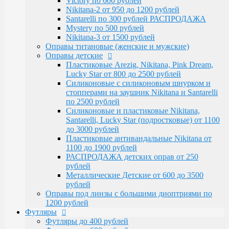
Victory по 600 рублей
Santarelli, Lucky Star (подростковые) от 1100
Nikitana-2 от 950 до 1200 рублей
до 3000 рублей
Santarelli по 300 рублей РАСПРОДАЖА
Пластиковые антивандальные Nikitana от
Mystery по 500 рублей
1100 до 1900 рублей
Nikitana-3 от 1500 рублей
РАСПРОДАЖА детских оправ от 250 рублей
Оправы титановые (женские и мужские)
Металлические Детские от 600 до 3500
Оправы детские
рублей
Пластиковые Arezig, Nikitana, Pink Dream,
Оправы под линзы с большими диоптриями по
Lucky Star от 800 до 2500 рублей
1200 рублей
Силиконовые с силиконовым шнурком и
Футляры
стопперами на заушник Nikitana и Santarelli
Футляры до 400 рублей
по 2500 рублей
Футляры по 600 рублей
Силиконовые и пластиковые Nikitana,
Футляры по 550 рублей
Santarelli, Lucky Star (подростковые) от 1100
Футляры для солнцезащитных очков
до 3000 рублей
Детские от 400 рублей
Пластиковые антивандальные Nikitana от
Аксессуары
1100 до 1900 рублей
Распродажа
РАСПРОДАЖА детских оправ от 250
рублей
Металлические Детские от 600 до 3500
рублей
Оправы под линзы с большими диоптриями по
1200 рублей
Футляры
Футляры до 400 рублей