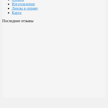
Изготовление
Линзы в оправу
Карта
Последние отзывы
Очки Glodiatr c3 106
106 c3 Glodiatr
Здравствуйте! Третий год ношу, потёрлись уже, гнул не один
раз, сильно гнул, забывал снять на сон грядущий, ибо
забываешь про них, утром, либо наступал, думаешь, ну всё...
ан нет, разогнул, выправил, и опять в них, по мне отличные
очки!!! Всё остальное, а было не мало их,...
Малешин Сергей Аркадьевич
15 июня 2021 08:35