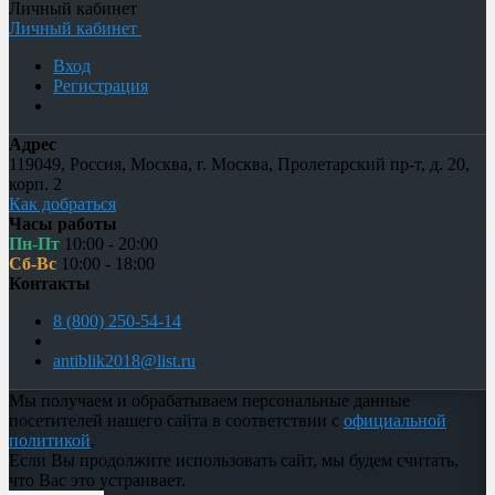
Личный кабинет
Личный кабинет
Вход
Регистрация
Адрес
119049
,
Россия
,
Москва
,
г. Москва, Пролетарский пр-т, д. 20,
корп. 2
Как добраться
Часы работы
Пн-Пт
10:00 - 20:00
Сб-Вс
10:00 - 18:00
Контакты
8 (800) 250-54-14
antiblik2018@list.ru
Мы получаем и обрабатываем персональные данные
посетителей нашего сайта в соответствии с
официальной
политикой
.
Если Вы продолжите использовать сайт, мы будем считать,
что Вас это устраивает.