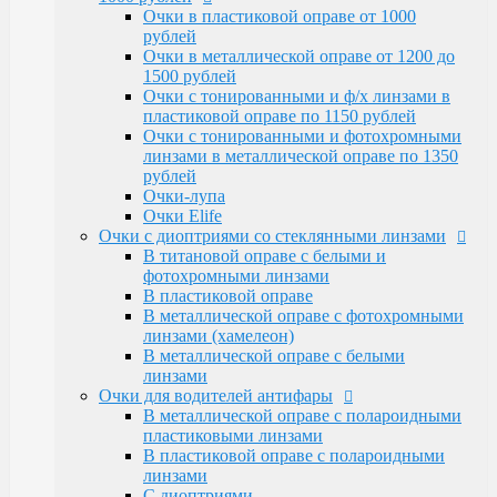
Очки Elife
Очки в пластиковой оправе от 1000
Очки с диоптриями со стеклянными линзами
рублей
В титановой оправе с белыми и
Очки в металлической оправе от 1200 до
фотохромными линзами
1500 рублей
В пластиковой оправе
Очки с тонированными и ф/х линзами в
В металлической оправе с фотохромными
пластиковой оправе по 1150 рублей
линзами (хамелеон)
Очки с тонированными и фотохромными
В металлической оправе с белыми линзами
линзами в металлической оправе по 1350
Очки для водителей антифары
рублей
В металлической оправе с полароидными
Очки-лупа
пластиковыми линзами
Очки Elife
В пластиковой оправе с полароидными
Очки с диоптриями со стеклянными линзами
линзами
В титановой оправе с белыми и
С диоптриями
фотохромными линзами
Очки для компьютера
В пластиковой оправе
В пластиковой оправе с полимерными
В металлической оправе с фотохромными
линзами
линзами (хамелеон)
В металлической оправе
В металлической оправе с белыми
Тренажерные очки
линзами
В пластиковой оправе
Очки для водителей антифары
В металлической оправе
В металлической оправе с полароидными
Очки глаукомные
пластиковыми линзами
Очки Эксклюзивные Ricardi от 15000
В пластиковой оправе с полароидными
Оправы
линзами
Бренд оправы
С диоптриями