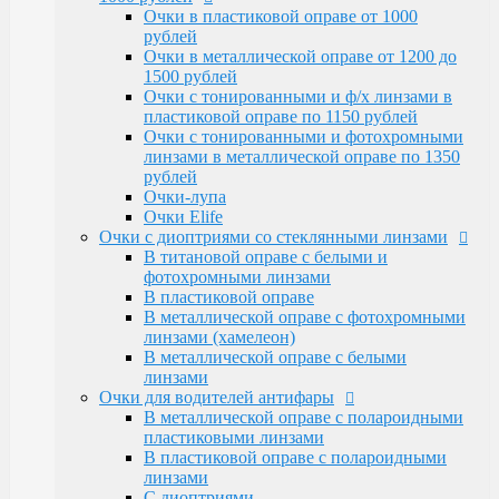
Очки Elife
Очки в пластиковой оправе от 1000
Очки с диоптриями со стеклянными линзами
рублей
В титановой оправе с белыми и
Очки в металлической оправе от 1200 до
фотохромными линзами
1500 рублей
В пластиковой оправе
Очки с тонированными и ф/х линзами в
В металлической оправе с фотохромными
пластиковой оправе по 1150 рублей
линзами (хамелеон)
Очки с тонированными и фотохромными
В металлической оправе с белыми линзами
линзами в металлической оправе по 1350
Очки для водителей антифары
рублей
В металлической оправе с полароидными
Очки-лупа
пластиковыми линзами
Очки Elife
В пластиковой оправе с полароидными
Очки с диоптриями со стеклянными линзами
линзами
В титановой оправе с белыми и
С диоптриями
фотохромными линзами
Очки для компьютера
В пластиковой оправе
В пластиковой оправе с полимерными
В металлической оправе с фотохромными
линзами
линзами (хамелеон)
В металлической оправе
В металлической оправе с белыми
Тренажерные очки
линзами
В пластиковой оправе
Очки для водителей антифары
В металлической оправе
В металлической оправе с полароидными
Очки глаукомные
пластиковыми линзами
Очки Эксклюзивные Ricardi от 15000
В пластиковой оправе с полароидными
Оправы
линзами
Бренд оправы
С диоптриями