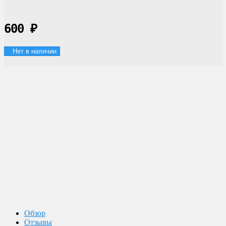
600
₽
Нет в наличии
Доставка по России
Мы доставим ваш заказ курьером по городу или службой
экспресс-доставки по всей России.
Оплата
Оплата заказов возможна наличными при получении, или
переводом на банковскую карту.
Магазин в Москве
Будем рады видеть вас в нашем магазине по адресу г. Москва,
Пролетарский пр-т, д. 20, корп. 2.
Обзор
Отзывы