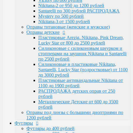
Victory по 600 рублей
Santarelli, Lucky Star (подростковые) от 1100
Nikitana-2 от 950 до 1200 рублей
до 3000 рублей
Santarelli по 300 рублей РАСПРОДАЖА
Пластиковые антивандальные Nikitana от
Mystery по 500 рублей
1100 до 1900 рублей
Nikitana-3 от 1500 рублей
РАСПРОДАЖА детских оправ от 250 рублей
Оправы титановые (женские и мужские)
Металлические Детские от 600 до 3500
Оправы детские
рублей
Пластиковые Arezig, Nikitana, Pink Dream,
Оправы под линзы с большими диоптриями по
Lucky Star от 800 до 2500 рублей
1200 рублей
Силиконовые с силиконовым шнурком и
Футляры
стопперами на заушник Nikitana и Santarelli
Футляры до 400 рублей
по 2500 рублей
Футляры по 600 рублей
Силиконовые и пластиковые Nikitana,
Футляры по 550 рублей
Santarelli, Lucky Star (подростковые) от 1100
Футляры для солнцезащитных очков
до 3000 рублей
Детские от 400 рублей
Пластиковые антивандальные Nikitana от
Аксессуары
1100 до 1900 рублей
Распродажа
РАСПРОДАЖА детских оправ от 250
рублей
Металлические Детские от 600 до 3500
рублей
Оправы под линзы с большими диоптриями по
1200 рублей
Футляры
Футляры до 400 рублей