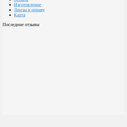
Изготовление
Линзы в оправу
Карта
Последние отзывы
Очки Glodiatr c3 106
106 c3 Glodiatr
Здравствуйте! Третий год ношу, потёрлись уже, гнул не один
раз, сильно гнул, забывал снять на сон грядущий, ибо
забываешь про них, утром, либо наступал, думаешь, ну всё...
ан нет, разогнул, выправил, и опять в них, по мне отличные
очки!!! Всё остальное, а было не мало их,...
Малешин Сергей Аркадьевич
15 июня 2021 08:35