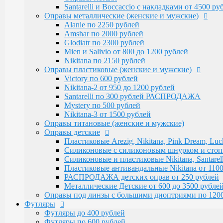
Victory по 600 рублей
Santarelli и Boccaccio с накладками от 4500 р
Nikitana-2 от 950 до 1200 рублей
Оправы металлические (женские и мужские)
Santarelli по 300 рублей РАСПРОДАЖА
Alanie по 2250 рублей
Mystery по 500 рублей
Amshar по 2000 рублей
Nikitana-3 от 1500 рублей
Glodiatr по 2300 рублей
Оправы титановые (женские и мужские)
Mien и Salivio от 800 до 1200 рублей
Оправы детские
Nikitana по 2150 рублей
Пластиковые Arezig, Nikitana, Pink Dream, Luc
Оправы пластиковые (женские и мужские)
Силиконовые с силиконовым шнурком и стоппер
Victory по 600 рублей
Силиконовые и пластиковые Nikitana, Santarell
Nikitana-2 от 950 до 1200 рублей
Пластиковые антивандальные Nikitana от 1100
Santarelli по 300 рублей РАСПРОДАЖА
РАСПРОДАЖА детских оправ от 250 рублей
Mystery по 500 рублей
Металлические Детские от 600 до 3500 рубле
Nikitana-3 от 1500 рублей
Оправы под линзы с большими диоптриями по 1200
Оправы титановые (женские и мужские)
Футляры
Оправы детские
Футляры до 400 рублей
Пластиковые Arezig, Nikitana, Pink Dream, Luc
Футляры по 600 рублей
Силиконовые с силиконовым шнурком и стоппер
Футляры по 550 рублей
Силиконовые и пластиковые Nikitana, Santarell
Футляры для солнцезащитных очков
Пластиковые антивандальные Nikitana от 1100
Детские от 400 рублей
РАСПРОДАЖА детских оправ от 250 рублей
Аксессуары
Металлические Детские от 600 до 3500 рубле
Распродажа
Оправы под линзы с большими диоптриями по 120
Футляры
Футляры до 400 рублей
Футляры по 600 рублей