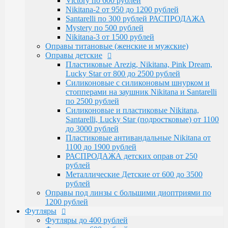
Victory по 600 рублей
Santarelli, Lucky Star (подростковые) от 1100
Nikitana-2 от 950 до 1200 рублей
до 3000 рублей
Santarelli по 300 рублей РАСПРОДАЖА
Пластиковые антивандальные Nikitana от
Mystery по 500 рублей
1100 до 1900 рублей
Nikitana-3 от 1500 рублей
РАСПРОДАЖА детских оправ от 250 рублей
Оправы титановые (женские и мужские)
Металлические Детские от 600 до 3500
Оправы детские
рублей
Пластиковые Arezig, Nikitana, Pink Dream,
Оправы под линзы с большими диоптриями по
Lucky Star от 800 до 2500 рублей
1200 рублей
Силиконовые с силиконовым шнурком и
Футляры
стопперами на заушник Nikitana и Santarelli
Футляры до 400 рублей
по 2500 рублей
Футляры по 600 рублей
Силиконовые и пластиковые Nikitana,
Футляры по 550 рублей
Santarelli, Lucky Star (подростковые) от 1100
Футляры для солнцезащитных очков
до 3000 рублей
Детские от 400 рублей
Пластиковые антивандальные Nikitana от
Аксессуары
1100 до 1900 рублей
Распродажа
РАСПРОДАЖА детских оправ от 250
рублей
Металлические Детские от 600 до 3500
рублей
Оправы под линзы с большими диоптриями по
1200 рублей
Футляры
Футляры до 400 рублей