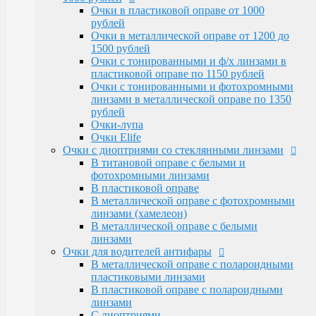
Очки Elife
Очки в пластиковой оправе от 1000
Очки с диоптриями со стеклянными линзами
рублей
В титановой оправе с белыми и
Очки в металлической оправе от 1200 до
фотохромными линзами
1500 рублей
В пластиковой оправе
Очки с тонированными и ф/х линзами в
В металлической оправе с фотохромными
пластиковой оправе по 1150 рублей
линзами (хамелеон)
Очки с тонированными и фотохромными
В металлической оправе с белыми линзами
линзами в металлической оправе по 1350
Очки для водителей антифары
рублей
В металлической оправе с полароидными
Очки-лупа
пластиковыми линзами
Очки Elife
В пластиковой оправе с полароидными
Очки с диоптриями со стеклянными линзами
линзами
В титановой оправе с белыми и
С диоптриями
фотохромными линзами
Очки для компьютера
В пластиковой оправе
В пластиковой оправе с полимерными
В металлической оправе с фотохромными
линзами
линзами (хамелеон)
В металлической оправе
В металлической оправе с белыми
Тренажерные очки
линзами
В пластиковой оправе
Очки для водителей антифары
В металлической оправе
В металлической оправе с полароидными
Очки глаукомные
пластиковыми линзами
Очки Эксклюзивные Ricardi от 15000
В пластиковой оправе с полароидными
Оправы
линзами
Бренд оправы
С диоптриями