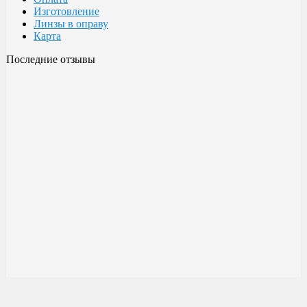
Изготовление
Линзы в оправу
Карта
Последние отзывы
Очки Glodiatr c3 106
106 c3 Glodiatr
Здравствуйте! Третий год ношу, потёрлись уже, гнул не один
раз, сильно гнул, забывал снять на сон грядущий, ибо
забываешь про них, утром, либо наступал, думаешь, ну всё...
ан нет, разогнул, выправил, и опять в них, по мне отличные
очки!!! Всё остальное, а было не мало их,...
Малешин Сергей Аркадьевич
15 июня 2021 08:35