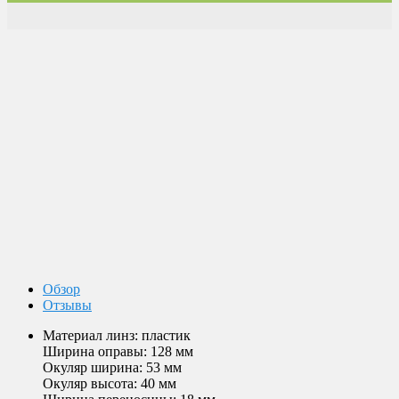
Доставка по России
Мы доставим ваш заказ курьером по городу или службой
экспресс-доставки по всей России.
Оплата
Оплата заказов возможна наличными при получении, или
переводом на банковскую карту.
Магазин в Москве
Будем рады видеть вас в нашем магазине по адресу г. Москва,
Пролетарский пр-т, д. 20, корп. 2.
Обзор
Отзывы
Материал линз: пластик
Ширина оправы: 128 мм
Окуляр ширина: 53 мм
Окуляр высота: 40 мм