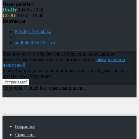
Часы работы
Пн-Пт
10:00 - 20:00
Сб-Вс
10:00 - 18:00
Контакты
8 (800) 250-54-14
antiblik2018@list.ru
Мы получаем и обрабатываем персональные данные
посетителей нашего сайта в соответствии с
официальной
политикой
.
Если Вы продолжите использовать сайт, мы будем считать,
что Вас это устраивает.
Устраивает!
Copyright © 2026 Все права защищены.
Избранное
Сравнение