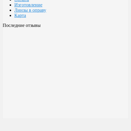
Изготовление
Линзы в оправу
Карта
Последние отзывы
Очки Glodiatr c3 106
106 c3 Glodiatr
Здравствуйте! Третий год ношу, потёрлись уже, гнул не один
раз, сильно гнул, забывал снять на сон грядущий, ибо
забываешь про них, утром, либо наступал, думаешь, ну всё...
ан нет, разогнул, выправил, и опять в них, по мне отличные
очки!!! Всё остальное, а было не мало их,...
Малешин Сергей Аркадьевич
15 июня 2021 08:35