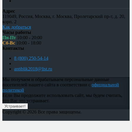
Адрес
119049
,
Россия
,
Москва
,
г. Москва, Пролетарский пр-т, д. 20,
корп. 2
Как добраться
Часы работы
Пн-Пт
10:00 - 20:00
Сб-Вс
10:00 - 18:00
Контакты
8 (800) 250-54-14
antiblik2018@list.ru
Мы получаем и обрабатываем персональные данные
посетителей нашего сайта в соответствии с
официальной
политикой
.
Если Вы продолжите использовать сайт, мы будем считать,
что Вас это устраивает.
Устраивает!
Copyright © 2026 Все права защищены.