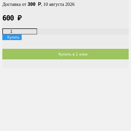
300
Доставка от
Р
,
10 августа 2026
600
₽
Купить
Купить в 1 клик
Доставка по России
Мы доставим ваш заказ курьером по городу или службой
экспресс-доставки по всей России.
Оплата
Оплата заказов возможна наличными при получении, или
переводом на банковскую карту.