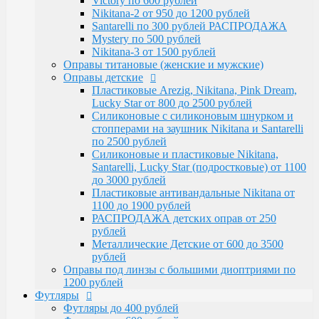
Victory по 600 рублей
Santarelli, Lucky Star (подростковые) от 1100
Nikitana-2 от 950 до 1200 рублей
до 3000 рублей
Santarelli по 300 рублей РАСПРОДАЖА
Пластиковые антивандальные Nikitana от
Mystery по 500 рублей
1100 до 1900 рублей
Nikitana-3 от 1500 рублей
РАСПРОДАЖА детских оправ от 250 рублей
Оправы титановые (женские и мужские)
Металлические Детские от 600 до 3500
Оправы детские
рублей
Пластиковые Arezig, Nikitana, Pink Dream,
Оправы под линзы с большими диоптриями по
Lucky Star от 800 до 2500 рублей
1200 рублей
Силиконовые с силиконовым шнурком и
Футляры
стопперами на заушник Nikitana и Santarelli
Футляры до 400 рублей
по 2500 рублей
Футляры по 600 рублей
Силиконовые и пластиковые Nikitana,
Футляры по 550 рублей
Santarelli, Lucky Star (подростковые) от 1100
Футляры для солнцезащитных очков
до 3000 рублей
Детские от 400 рублей
Пластиковые антивандальные Nikitana от
Аксессуары
1100 до 1900 рублей
Распродажа
РАСПРОДАЖА детских оправ от 250
рублей
Металлические Детские от 600 до 3500
рублей
Оправы под линзы с большими диоптриями по
1200 рублей
Футляры
Футляры до 400 рублей