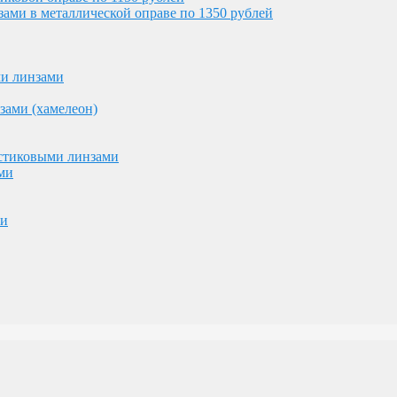
ми в металлической оправе по 1350 рублей
астиковыми линзами
ми
ми линзами
ми
зами (хамелеон)
астиковыми линзами
ми
ми
ублей и 7000 рублей