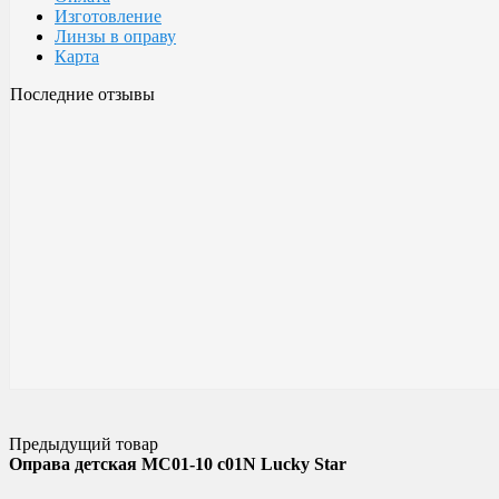
Изготовление
Линзы в оправу
Карта
Последние отзывы
Очки Glodiatr c3 106
106 c3 Glodiatr
Здравствуйте! Третий год ношу, потёрлись уже, гнул не один раз
разогнул, выправил, и опять в них, по мне отличные очки!!! Всё
Малешин Сергей Аркадьевич
15 июня 2021 08:35
Предыдущий товар
Оправа детская MC01-10 c01N Lucky Star