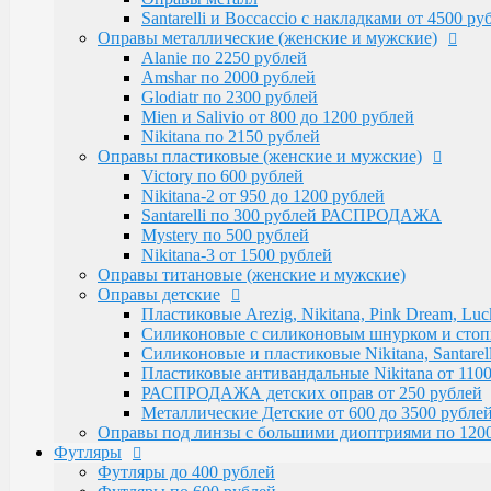
Victory по 600 рублей
Santarelli и Boccaccio с накладками от 4500 р
Nikitana-2 от 950 до 1200 рублей
Оправы металлические (женские и мужские)
Santarelli по 300 рублей РАСПРОДАЖА
Alanie по 2250 рублей
Mystery по 500 рублей
Amshar по 2000 рублей
Nikitana-3 от 1500 рублей
Glodiatr по 2300 рублей
Оправы титановые (женские и мужские)
Mien и Salivio от 800 до 1200 рублей
Оправы детские
Nikitana по 2150 рублей
Пластиковые Arezig, Nikitana, Pink Dream, Luc
Оправы пластиковые (женские и мужские)
Силиконовые с силиконовым шнурком и стоппер
Victory по 600 рублей
Силиконовые и пластиковые Nikitana, Santarell
Nikitana-2 от 950 до 1200 рублей
Пластиковые антивандальные Nikitana от 1100
Santarelli по 300 рублей РАСПРОДАЖА
РАСПРОДАЖА детских оправ от 250 рублей
Mystery по 500 рублей
Металлические Детские от 600 до 3500 рубле
Nikitana-3 от 1500 рублей
Оправы под линзы с большими диоптриями по 1200
Оправы титановые (женские и мужские)
Футляры
Оправы детские
Футляры до 400 рублей
Пластиковые Arezig, Nikitana, Pink Dream, Luc
Футляры по 600 рублей
Силиконовые с силиконовым шнурком и стоппер
Футляры по 550 рублей
Силиконовые и пластиковые Nikitana, Santarell
Футляры для солнцезащитных очков
Пластиковые антивандальные Nikitana от 1100
Детские от 400 рублей
РАСПРОДАЖА детских оправ от 250 рублей
Аксессуары
Металлические Детские от 600 до 3500 рубле
Распродажа
Оправы под линзы с большими диоптриями по 120
Футляры
Футляры до 400 рублей