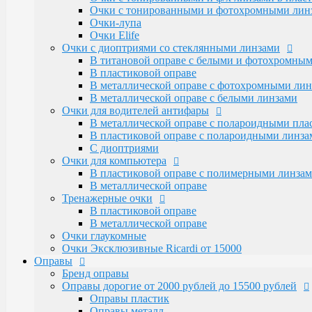
Очки для водителей антифары
Очки с тонированными и фотохромными линза
В металлической оправе с полароидными пл
Очки-лупа
В пластиковой оправе с полароидными линза
Очки Elife
С диоптриями
Очки с диоптриями со стеклянными линзами
Очки для компьютера
В титановой оправе с белыми и фотохромны
В пластиковой оправе с полимерными линза
В пластиковой оправе
В металлической оправе
В металлической оправе с фотохромными лин
Тренажерные очки
В металлической оправе с белыми линзами
В пластиковой оправе
Очки для водителей антифары
В металлической оправе
В металлической оправе с полароидными пл
Очки глаукомные
В пластиковой оправе с полароидными линза
Очки Эксклюзивные Ricardi от 15000
С диоптриями
Оправы
Очки для компьютера
Бренд оправы
В пластиковой оправе с полимерными линза
Оправы дорогие от 2000 рублей до 15500 рублей
В металлической оправе
Оправы пластик
Тренажерные очки
Оправы металл
В пластиковой оправе
Santarelli и Boccaccio с накладками от 4500 р
В металлической оправе
Оправы металлические (женские и мужские)
Очки глаукомные
Alanie по 2250 рублей
Очки Эксклюзивные Ricardi от 15000
Amshar по 2000 рублей
Оправы
Glodiatr по 2300 рублей
Бренд оправы
Mien и Salivio от 800 до 1200 рублей
Оправы дорогие от 2000 рублей до 15500 рублей
Nikitana по 2150 рублей
Оправы пластик
Оправы пластиковые (женские и мужские)
Оправы металл