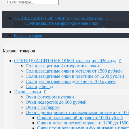
СОЛНЦЕЗАЩИТНЫЕ ОЧКИ коллекция 2026 года
Солнцезащитные фотохромные очки
Солнцезащитные очки в металле от 1500 рублей
Солнцезащитные очки в пластике от 1200 рублей
Каталог товаров
Солнцезащитные очки детские от 700 рублей
Солнце бренд
Готовые очки
Каталог товаров
Очки фотохром нулевки
Очки недорогие до 600 рублей
СОЛНЦЕЗАЩИТНЫЕ ОЧКИ коллекция 2026 года
Очки с футляром
Солнцезащитные фотохромные очки
Очки с диоптриями с полимерными линзами от 100
Солнцезащитные очки в металле от 1500 рублей
Очки в пластиковой оправе от 1000 рублей
Солнцезащитные очки в пластике от 1200 рублей
Очки в металлической оправе от 1200 до 1500
Солнцезащитные очки детские от 700 рублей
Очки с тонированными и ф/х линзами в пласт
Солнце бренд
Очки с тонированными и фотохромными линза
Готовые очки
Очки-лупа
Очки фотохром нулевки
Очки Elife
Очки недорогие до 600 рублей
Очки с диоптриями со стеклянными линзами
Очки с футляром
В титановой оправе с белыми и фотохромны
Очки с диоптриями с полимерными линзами от 100
В пластиковой оправе
Очки в пластиковой оправе от 1000 рублей
В металлической оправе с фотохромными лин
Очки в металлической оправе от 1200 до 1500
В металлической оправе с белыми линзами
Очки с тонированными и ф/х линзами в пласт