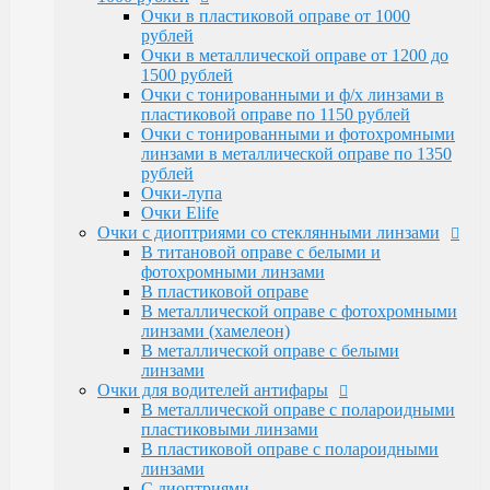
Очки Elife
Очки в пластиковой оправе от 1000
Очки с диоптриями со стеклянными линзами
рублей
В титановой оправе с белыми и
Очки в металлической оправе от 1200 до
фотохромными линзами
1500 рублей
В пластиковой оправе
Очки с тонированными и ф/х линзами в
В металлической оправе с фотохромными
пластиковой оправе по 1150 рублей
линзами (хамелеон)
Очки с тонированными и фотохромными
В металлической оправе с белыми линзами
линзами в металлической оправе по 1350
Очки для водителей антифары
рублей
В металлической оправе с полароидными
Очки-лупа
пластиковыми линзами
Очки Elife
В пластиковой оправе с полароидными
Очки с диоптриями со стеклянными линзами
линзами
В титановой оправе с белыми и
С диоптриями
фотохромными линзами
Очки для компьютера
В пластиковой оправе
В пластиковой оправе с полимерными
В металлической оправе с фотохромными
линзами
линзами (хамелеон)
В металлической оправе
В металлической оправе с белыми
Тренажерные очки
линзами
В пластиковой оправе
Очки для водителей антифары
В металлической оправе
В металлической оправе с полароидными
Очки глаукомные
пластиковыми линзами
Очки Эксклюзивные Ricardi от 15000
В пластиковой оправе с полароидными
Оправы
линзами
Бренд оправы
С диоптриями