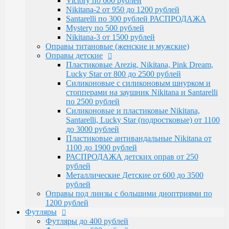
Victory по 600 рублей
Santarelli, Lucky Star (подростковые) от 1100
Nikitana-2 от 950 до 1200 рублей
до 3000 рублей
Santarelli по 300 рублей РАСПРОДАЖА
Пластиковые антивандальные Nikitana от
Mystery по 500 рублей
1100 до 1900 рублей
Nikitana-3 от 1500 рублей
РАСПРОДАЖА детских оправ от 250 рублей
Оправы титановые (женские и мужские)
Металлические Детские от 600 до 3500
Оправы детские
рублей
Пластиковые Arezig, Nikitana, Pink Dream,
Оправы под линзы с большими диоптриями по
Lucky Star от 800 до 2500 рублей
1200 рублей
Силиконовые с силиконовым шнурком и
Футляры
стопперами на заушник Nikitana и Santarelli
Футляры до 400 рублей
по 2500 рублей
Футляры по 600 рублей
Силиконовые и пластиковые Nikitana,
Футляры по 550 рублей
Santarelli, Lucky Star (подростковые) от 1100
Футляры для солнцезащитных очков
до 3000 рублей
Детские от 400 рублей
Пластиковые антивандальные Nikitana от
Аксессуары
1100 до 1900 рублей
Распродажа
РАСПРОДАЖА детских оправ от 250
рублей
Металлические Детские от 600 до 3500
рублей
Оправы под линзы с большими диоптриями по
1200 рублей
Футляры
Футляры до 400 рублей