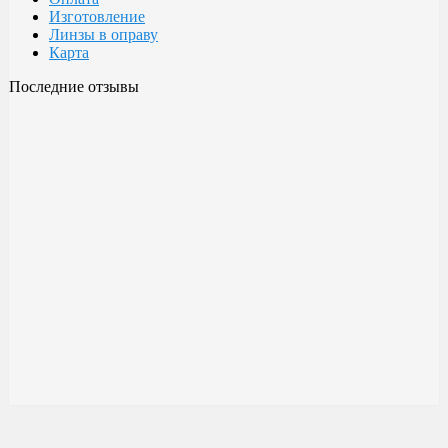
Изготовление
Линзы в оправу
Карта
Последние отзывы
Очки Glodiatr c3 106
106 c3 Glodiatr
Здравствуйте! Третий год ношу, потёрлись уже, гнул не один
раз, сильно гнул, забывал снять на сон грядущий, ибо
забываешь про них, утром, либо наступал, думаешь, ну всё...
ан нет, разогнул, выправил, и опять в них, по мне отличные
очки!!! Всё остальное, а было не мало их,...
Малешин Сергей Аркадьевич
15 июня 2021 08:35