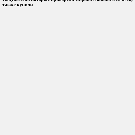
также купили
Добавить в избранное
Добавить к сравнению
Быстрый просмотр
Оправа металл Nikitana-2 c6 8571
Нет в наличии
2 150
₽
Нет в наличии