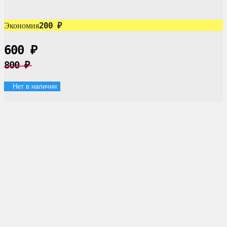
200
Экономия
₽
600
₽
800
₽
Нет в наличии
Доставка по России
Мы доставим ваш заказ курьером по городу или службой
экспресс-доставки по всей России.
Оплата
Оплата заказов возможна наличными при получении, или
переводом на банковскую карту.
Магазин в Москве
Будем рады видеть вас в нашем магазине по адресу г. Москва,