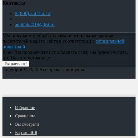
Контакты
8 (800) 250-54-14
antiblik2018@list.ru
Мы получаем и обрабатываем персональные данные
посетителей нашего сайта в соответствии с
официальной
политикой
.
Если Вы продолжите использовать сайт, мы будем считать,
что Вас это устраивает.
Устраивает!
Copyright © 2026 Все права защищены.
Избранное
Сравнение
Вы смотрели
0
₽
Корзина