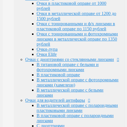
Очки Elife
Очки в пластиковой оправе от 1000
Очки с диоптриями со стеклянными линзами
рублей
В титановой оправе с белыми и
Очки в металлической оправе от 1200 до
фотохромными линзами
1500 рублей
В пластиковой оправе
Очки с тонированными и ф/х линзами в
В металлической оправе с фотохромными
пластиковой оправе по 1150 рублей
линзами (хамелеон)
Очки с тонированными и фотохромными
В металлической оправе с белыми линзами
линзами в металлической оправе по 1350
Очки для водителей антифары
рублей
В металлической оправе с полароидными
Очки-лупа
пластиковыми линзами
Очки Elife
В пластиковой оправе с полароидными
Очки с диоптриями со стеклянными линзами
линзами
В титановой оправе с белыми и
С диоптриями
фотохромными линзами
Очки для компьютера
В пластиковой оправе
В пластиковой оправе с полимерными
В металлической оправе с фотохромными
линзами
линзами (хамелеон)
В металлической оправе
В металлической оправе с белыми
Тренажерные очки
линзами
В пластиковой оправе
Очки для водителей антифары
В металлической оправе
В металлической оправе с полароидными
Очки глаукомные
пластиковыми линзами
Очки Эксклюзивные Ricardi от 15000
В пластиковой оправе с полароидными
Оправы
линзами
Бренд оправы
С диоптриями