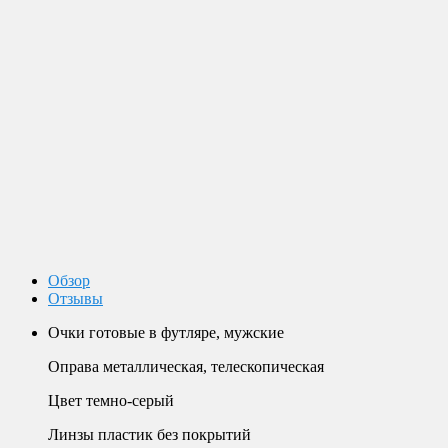
Доставка по России
Мы доставим ваш заказ курьером по городу или службой
экспресс-доставки по всей России.
Оплата
Оплата заказов возможна наличными при получении, или
переводом на банковскую карту.
Магазин в Москве
Будем рады видеть вас в нашем магазине по адресу г. Москва,
Пролетарский пр-т, д. 20, корп. 2.
Обзор
Отзывы
Очки готовые в футляре, мужские
Оправа металлическая, телескопическая
Цвет темно-серый
Линзы пластик без покрытий