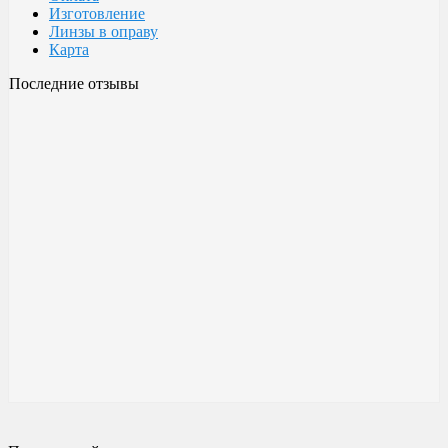
Изготовление
Линзы в оправу
Карта
Последние отзывы
Очки Glodiatr c3 106
106 c3 Glodiatr
Здравствуйте! Третий год ношу, потёрлись уже, гнул не один
раз, сильно гнул, забывал снять на сон грядущий, ибо
забываешь про них, утром, либо наступал, думаешь, ну всё...
ан нет, разогнул, выправил, и опять в них, по мне отличные
очки!!! Всё остальное, а было не мало их,...
Малешин Сергей Аркадьевич
15 июня 2021 08:35