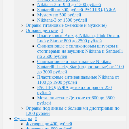
Santarelli, Lucky Star (подростковые) от 1100
Nikitana-2 от 950 до 1200 рублей
до 3000 рублей
Santarelli по 300 рублей РАСПРОДАЖА
Пластиковые антивандальные Nikitana от
Mystery по 500 рублей
1100 до 1900 рублей
Nikitana-3 от 1500 рублей
РАСПРОДАЖА детских оправ от 250 рублей
Оправы титановые (женские и мужские)
Металлические Детские от 600 до 3500
Оправы детские
рублей
Пластиковые Arezig, Nikitana, Pink Dream,
Оправы под линзы с большими диоптриями по
Lucky Star от 800 до 2500 рублей
1200 рублей
Силиконовые с силиконовым шнурком и
Футляры
стопперами на заушник Nikitana и Santarelli
Футляры до 400 рублей
по 2500 рублей
Футляры по 600 рублей
Силиконовые и пластиковые Nikitana,
Футляры по 550 рублей
Santarelli, Lucky Star (подростковые) от 1100
Футляры для солнцезащитных очков
до 3000 рублей
Детские от 400 рублей
Пластиковые антивандальные Nikitana от
Аксессуары
1100 до 1900 рублей
Распродажа
РАСПРОДАЖА детских оправ от 250
рублей
Металлические Детские от 600 до 3500
рублей
Оправы под линзы с большими диоптриями по
1200 рублей
Футляры
Футляры до 400 рублей
Футляры по 600 рублей