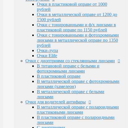
Очки Elife
Очки в пластиковой оправе от 1000
Очки с диоптриями со стеклянными линзами
рублей
В титановой оправе с белыми и
Очки в металлической оправе от 1200 до
фотохромными линзами
1500 рублей
В пластиковой оправе
Очки с тонированными и ф/х линзами в
В металлической оправе с фотохромными
пластиковой оправе по 1150 рублей
линзами (хамелеон)
Очки с тонированными и фотохромными
В металлической оправе с белыми линзами
линзами в металлической оправе по 1350
Очки для водителей антифары
рублей
В металлической оправе с полароидными
Очки-лупа
пластиковыми линзами
Очки Elife
В пластиковой оправе с полароидными
Очки с диоптриями со стеклянными линзами
линзами
В титановой оправе с белыми и
С диоптриями
фотохромными линзами
Очки для компьютера
В пластиковой оправе
В пластиковой оправе с полимерными
В металлической оправе с фотохромными
линзами
линзами (хамелеон)
В металлической оправе
В металлической оправе с белыми
Тренажерные очки
линзами
В пластиковой оправе
Очки для водителей антифары
В металлической оправе
В металлической оправе с полароидными
Очки глаукомные
пластиковыми линзами
Очки Эксклюзивные Ricardi от 15000
В пластиковой оправе с полароидными
Оправы
линзами
Бренд оправы
С диоптриями