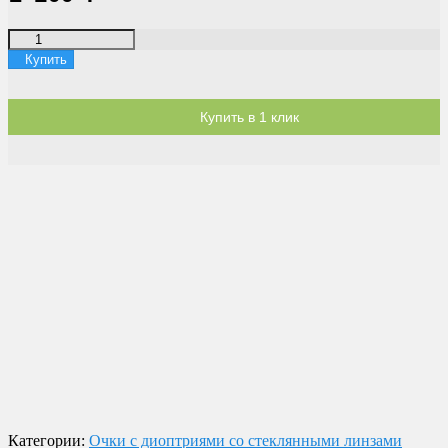
Купить
Купить в 1 клик
Доставка по России
Мы доставим ваш заказ курьером по городу или службой
экспресс-доставки по всей России.
Оплата
Оплата заказов возможна наличными при получении, или
переводом на банковскую карту.
Магазин в Москве
Будем рады видеть вас в нашем магазине по адресу г. Москва,
Пролетарский пр-т, д. 20, корп. 2.
Категории:
Очки с диоптриями со стеклянными линзами