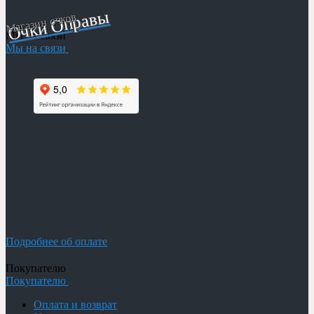
Очки Оправы
Магазин очков
Мы на связи
Мы на связи
Подробнее об оплате
Покупателю
Покупателю
Оплата и возврат