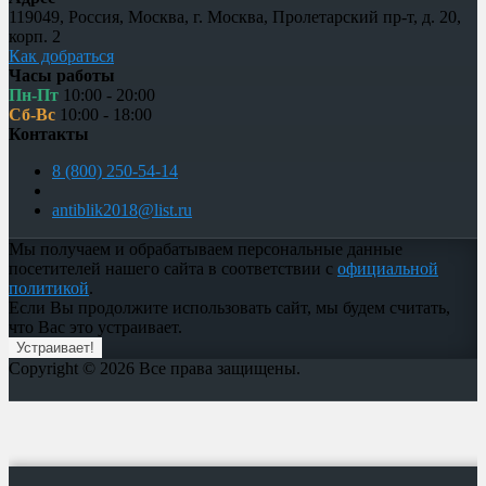
119049
,
Россия
,
Москва
,
г. Москва, Пролетарский пр-т, д. 20,
корп. 2
Как добраться
Часы работы
Пн-Пт
10:00 - 20:00
Сб-Вс
10:00 - 18:00
Контакты
8 (800) 250-54-14
antiblik2018@list.ru
Мы получаем и обрабатываем персональные данные
посетителей нашего сайта в соответствии с
официальной
политикой
.
Если Вы продолжите использовать сайт, мы будем считать,
что Вас это устраивает.
Устраивает!
Copyright © 2026 Все права защищены.