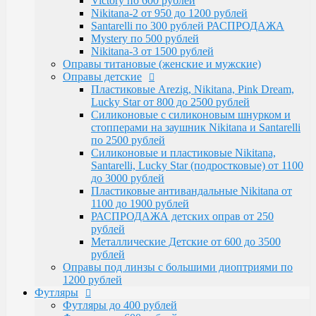
Victory по 600 рублей
Santarelli, Lucky Star (подростковые) от 1100
Nikitana-2 от 950 до 1200 рублей
до 3000 рублей
Santarelli по 300 рублей РАСПРОДАЖА
Пластиковые антивандальные Nikitana от
Mystery по 500 рублей
1100 до 1900 рублей
Nikitana-3 от 1500 рублей
РАСПРОДАЖА детских оправ от 250 рублей
Оправы титановые (женские и мужские)
Металлические Детские от 600 до 3500
Оправы детские
рублей
Пластиковые Arezig, Nikitana, Pink Dream,
Оправы под линзы с большими диоптриями по
Lucky Star от 800 до 2500 рублей
1200 рублей
Силиконовые с силиконовым шнурком и
Футляры
стопперами на заушник Nikitana и Santarelli
Футляры до 400 рублей
по 2500 рублей
Футляры по 600 рублей
Силиконовые и пластиковые Nikitana,
Футляры по 550 рублей
Santarelli, Lucky Star (подростковые) от 1100
Футляры для солнцезащитных очков
до 3000 рублей
Детские от 400 рублей
Пластиковые антивандальные Nikitana от
Аксессуары
1100 до 1900 рублей
Распродажа
РАСПРОДАЖА детских оправ от 250
рублей
Металлические Детские от 600 до 3500
рублей
Оправы под линзы с большими диоптриями по
1200 рублей
Футляры
Футляры до 400 рублей