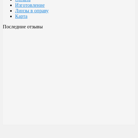
Изготовление
Линзы в оправу
Карта
Последние отзывы
Очки Glodiatr c3 106
106 c3 Glodiatr
Здравствуйте! Третий год ношу, потёрлись уже, гнул не один
раз, сильно гнул, забывал снять на сон грядущий, ибо
забываешь про них, утром, либо наступал, думаешь, ну всё...
ан нет, разогнул, выправил, и опять в них, по мне отличные
очки!!! Всё остальное, а было не мало их,...
Малешин Сергей Аркадьевич
15 июня 2021 08:35