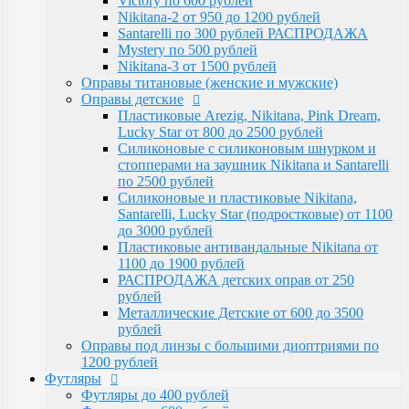
Victory по 600 рублей
Santarelli, Lucky Star (подростковые) от 1100
Nikitana-2 от 950 до 1200 рублей
до 3000 рублей
Santarelli по 300 рублей РАСПРОДАЖА
Пластиковые антивандальные Nikitana от
Mystery по 500 рублей
1100 до 1900 рублей
Nikitana-3 от 1500 рублей
РАСПРОДАЖА детских оправ от 250 рублей
Оправы титановые (женские и мужские)
Металлические Детские от 600 до 3500
Оправы детские
рублей
Пластиковые Arezig, Nikitana, Pink Dream,
Оправы под линзы с большими диоптриями по
Lucky Star от 800 до 2500 рублей
1200 рублей
Силиконовые с силиконовым шнурком и
Футляры
стопперами на заушник Nikitana и Santarelli
Футляры до 400 рублей
по 2500 рублей
Футляры по 600 рублей
Силиконовые и пластиковые Nikitana,
Футляры по 550 рублей
Santarelli, Lucky Star (подростковые) от 1100
Футляры для солнцезащитных очков
до 3000 рублей
Детские от 400 рублей
Пластиковые антивандальные Nikitana от
Аксессуары
1100 до 1900 рублей
Распродажа
РАСПРОДАЖА детских оправ от 250
рублей
Металлические Детские от 600 до 3500
рублей
Оправы под линзы с большими диоптриями по
1200 рублей
Футляры
Футляры до 400 рублей