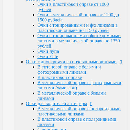
Очки Elife
Очки в пластиковой оправе от 1000
Очки с диоптриями со стеклянными линзами
рублей
В титановой оправе с белыми и
Очки в металлической оправе от 1200 до
фотохромными линзами
1500 рублей
В пластиковой оправе
Очки с тонированными и ф/х линзами в
В металлической оправе с фотохромными
пластиковой оправе по 1150 рублей
линзами (хамелеон)
Очки с тонированными и фотохромными
В металлической оправе с белыми линзами
линзами в металлической оправе по 1350
Очки для водителей антифары
рублей
В металлической оправе с полароидными
Очки-лупа
пластиковыми линзами
Очки Elife
В пластиковой оправе с полароидными
Очки с диоптриями со стеклянными линзами
линзами
В титановой оправе с белыми и
С диоптриями
фотохромными линзами
Очки для компьютера
В пластиковой оправе
В пластиковой оправе с полимерными
В металлической оправе с фотохромными
линзами
линзами (хамелеон)
В металлической оправе
В металлической оправе с белыми
Тренажерные очки
линзами
В пластиковой оправе
Очки для водителей антифары
В металлической оправе
В металлической оправе с полароидными
Очки глаукомные
пластиковыми линзами
Очки Эксклюзивные Ricardi от 15000
В пластиковой оправе с полароидными
Оправы
линзами
Бренд оправы
С диоптриями