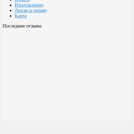
Изготовление
Линзы в оправу
Карта
Последние отзывы
Очки Glodiatr c3 106
106 c3 Glodiatr
Здравствуйте! Третий год ношу, потёрлись уже, гнул не один
раз, сильно гнул, забывал снять на сон грядущий, ибо
забываешь про них, утром, либо наступал, думаешь, ну всё...
ан нет, разогнул, выправил, и опять в них, по мне отличные
очки!!! Всё остальное, а было не мало их,...
Малешин Сергей Аркадьевич
15 июня 2021 08:35