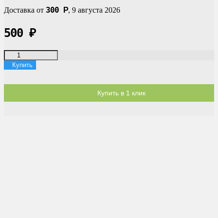
300
Доставка от
Р
,
9 августа 2026
500
₽
Купить
Купить в 1 клик
Доставка по России
Мы доставим ваш заказ курьером по городу или службой
экспресс-доставки по всей России.
Оплата
Оплата заказов возможна наличными при получении, или
переводом на банковскую карту.