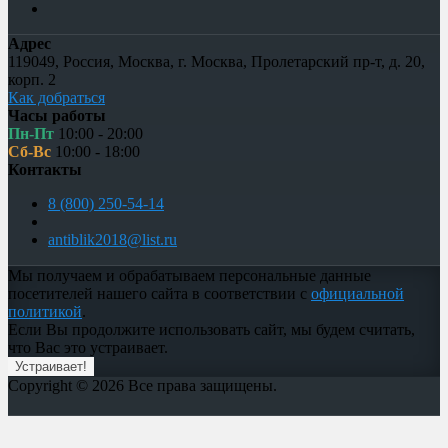
Адрес
119049
,
Россия
,
Москва
,
г. Москва, Пролетарский пр-т, д. 20,
корп. 2
Как добраться
Часы работы
Пн-Пт
10:00 - 20:00
Сб-Вс
10:00 - 18:00
Контакты
8 (800) 250-54-14
antiblik2018@list.ru
Мы получаем и обрабатываем персональные данные
посетителей нашего сайта в соответствии с
официальной
политикой
.
Если Вы продолжите использовать сайт, мы будем считать,
что Вас это устраивает.
Устраивает!
Copyright © 2026 Все права защищены.