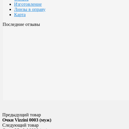
Изготовление
Линзы в оправу
Карта
Последние отзывы
Очки Glodiatr c3 106
106 c3 Glodiatr
Здравствуйте! Третий год ношу, потёрлись уже, гнул не один раз
разогнул, выправил, и опять в них, по мне отличные очки!!! Всё
Малешин Сергей Аркадьевич
15 июня 2021 08:35
Предыдущий товар
Очки Vizzini 0003 (муж)
Следующий товар