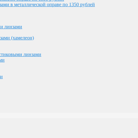
ми в металлической оправе по 1350 рублей
астиковыми линзами
ми
ми линзами
ми
зами (хамелеон)
астиковыми линзами
ми
ми
ублей и 7000 рублей