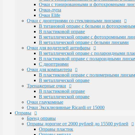
Очки для водителей антифары
Очки с тонированными и фотохромными линза
В металлической оправе с полароидными пл
Очки-лупа
В пластиковой оправе с полароидными линза
Очки Elife
С диоптриями
Очки с диоптриями со стеклянными линзами
Очки для компьютера
В титановой оправе с белыми и фотохромны
В пластиковой оправе с полимерными линза
В пластиковой оправе
В металлической оправе
В металлической оправе с фотохромными лин
Тренажерные очки
В металлической оправе с белыми линзами
В пластиковой оправе
Очки для водителей антифары
В металлической оправе
В металлической оправе с полароидными пл
Очки глаукомные
В пластиковой оправе с полароидными линза
Очки Эксклюзивные Ricardi от 15000
С диоптриями
Оправы
Очки для компьютера
Бренд оправы
В пластиковой оправе с полимерными линза
Оправы дорогие от 2000 рублей до 15500 рублей
В металлической оправе
Оправы пластик
Тренажерные очки
Оправы металл
В пластиковой оправе
Santarelli и Boccaccio с накладками от 4500 р
В металлической оправе
Оправы металлические (женские и мужские)
Очки глаукомные
Alanie по 2250 рублей
Очки Эксклюзивные Ricardi от 15000
Amshar по 2000 рублей
Оправы
Glodiatr по 2300 рублей
Бренд оправы
Mien и Salivio от 800 до 1200 рублей
Оправы дорогие от 2000 рублей до 15500 рублей
Nikitana по 2150 рублей
Оправы пластик
Оправы пластиковые (женские и мужские)
Оправы металл