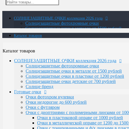
СОЛНЦЕЗАЩИТНЫЕ ОЧКИ коллекция 2026 года
Солнцезащитные фотохромные очки
Солнцезащитные очки в металле от 1500 рублей
Солнцезащитные очки в пластике от 1200 рублей
Каталог товаров
Солнцезащитные очки детские от 700 рублей
Солнце бренд
Готовые очки
Каталог товаров
Очки фотохром нулевки
Очки недорогие до 600 рублей
СОЛНЦЕЗАЩИТНЫЕ ОЧКИ коллекция 2026 года
Очки с футляром
Солнцезащитные фотохромные очки
Очки с диоптриями с полимерными линзами от 100
Солнцезащитные очки в металле от 1500 рублей
Очки в пластиковой оправе от 1000 рублей
Солнцезащитные очки в пластике от 1200 рублей
Очки в металлической оправе от 1200 до 1500
Солнцезащитные очки детские от 700 рублей
Очки с тонированными и ф/х линзами в пласт
Солнце бренд
Очки с тонированными и фотохромными линза
Готовые очки
Очки-лупа
Очки фотохром нулевки
Очки Elife
Очки недорогие до 600 рублей
Очки с диоптриями со стеклянными линзами
Очки с футляром
В титановой оправе с белыми и фотохромны
Очки с диоптриями с полимерными линзами от 100
В пластиковой оправе
Очки в пластиковой оправе от 1000 рублей
В металлической оправе с фотохромными лин
Очки в металлической оправе от 1200 до 1500
В металлической оправе с белыми линзами
Очки с тонированными и ф/х линзами в пласт