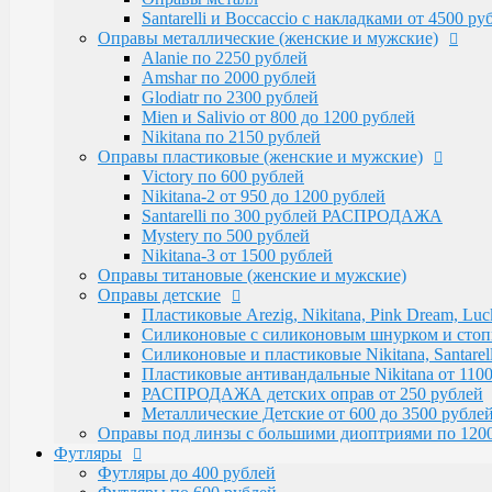
Victory по 600 рублей
Santarelli и Boccaccio с накладками от 4500 р
Nikitana-2 от 950 до 1200 рублей
Оправы металлические (женские и мужские)
Santarelli по 300 рублей РАСПРОДАЖА
Alanie по 2250 рублей
Mystery по 500 рублей
Amshar по 2000 рублей
Nikitana-3 от 1500 рублей
Glodiatr по 2300 рублей
Оправы титановые (женские и мужские)
Mien и Salivio от 800 до 1200 рублей
Оправы детские
Nikitana по 2150 рублей
Пластиковые Arezig, Nikitana, Pink Dream, Luc
Оправы пластиковые (женские и мужские)
Силиконовые с силиконовым шнурком и стоппер
Victory по 600 рублей
Силиконовые и пластиковые Nikitana, Santarell
Nikitana-2 от 950 до 1200 рублей
Пластиковые антивандальные Nikitana от 1100
Santarelli по 300 рублей РАСПРОДАЖА
РАСПРОДАЖА детских оправ от 250 рублей
Mystery по 500 рублей
Металлические Детские от 600 до 3500 рубле
Nikitana-3 от 1500 рублей
Оправы под линзы с большими диоптриями по 1200
Оправы титановые (женские и мужские)
Футляры
Оправы детские
Футляры до 400 рублей
Пластиковые Arezig, Nikitana, Pink Dream, Luc
Футляры по 600 рублей
Силиконовые с силиконовым шнурком и стоппер
Футляры по 550 рублей
Силиконовые и пластиковые Nikitana, Santarell
Футляры для солнцезащитных очков
Пластиковые антивандальные Nikitana от 1100
Детские от 400 рублей
РАСПРОДАЖА детских оправ от 250 рублей
Аксессуары
Металлические Детские от 600 до 3500 рубле
Распродажа
Оправы под линзы с большими диоптриями по 120
Футляры
Футляры до 400 рублей