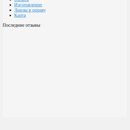
Изготовление
Линзы в оправу
Карта
Последние отзывы
Очки Glodiatr c3 106
106 c3 Glodiatr
Здравствуйте! Третий год ношу, потёрлись уже, гнул не один
раз, сильно гнул, забывал снять на сон грядущий, ибо
забываешь про них, утром, либо наступал, думаешь, ну всё...
ан нет, разогнул, выправил, и опять в них, по мне отличные
очки!!! Всё остальное, а было не мало их,...
Малешин Сергей Аркадьевич
15 июня 2021 08:35