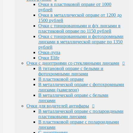
Очки Elife
Очки в пластиковой оправе от 1000
Очки с диоптриями со стеклянными линзами
рублей
В титановой оправе с белыми и
Очки в металлической оправе от 1200 до
фотохромными линзами
1500 рублей
В пластиковой оправе
Очки с тонированными и ф/х линзами в
В металлической оправе с фотохромными
пластиковой оправе по 1150 рублей
линзами (хамелеон)
Очки с тонированными и фотохромными
В металлической оправе с белыми линзами
линзами в металлической оправе по 1350
Очки для водителей антифары
рублей
В металлической оправе с полароидными
Очки-лупа
пластиковыми линзами
Очки Elife
В пластиковой оправе с полароидными
Очки с диоптриями со стеклянными линзами
линзами
В титановой оправе с белыми и
С диоптриями
фотохромными линзами
Очки для компьютера
В пластиковой оправе
В пластиковой оправе с полимерными
В металлической оправе с фотохромными
линзами
линзами (хамелеон)
В металлической оправе
В металлической оправе с белыми
Тренажерные очки
линзами
В пластиковой оправе
Очки для водителей антифары
В металлической оправе
В металлической оправе с полароидными
Очки глаукомные
пластиковыми линзами
Очки Эксклюзивные Ricardi от 15000
В пластиковой оправе с полароидными
Оправы
линзами
Бренд оправы
С диоптриями