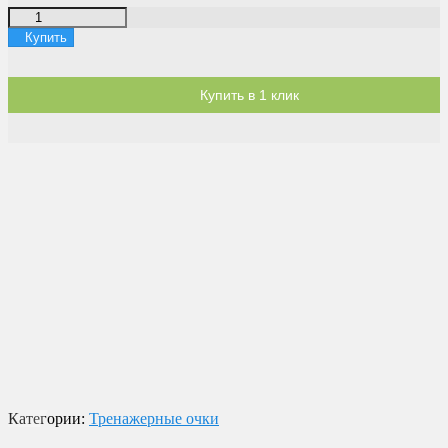
Купить
Купить в 1 клик
Доставка по России
Мы доставим ваш заказ курьером по городу или службой
экспресс-доставки по всей России.
Оплата
Оплата заказов возможна наличными при получении, или
переводом на банковскую карту.
Магазин в Москве
Будем рады видеть вас в нашем магазине по адресу г. Москва,
Пролетарский пр-т, д. 20, корп. 2.
Категории:
Тренажерные очки