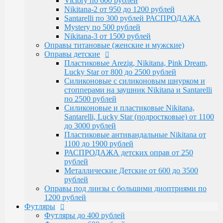
Victory по 600 рублей
Santarelli, Lucky Star (подростковые) от 1100
Nikitana-2 от 950 до 1200 рублей
до 3000 рублей
Santarelli по 300 рублей РАСПРОДАЖА
Пластиковые антивандальные Nikitana от
Mystery по 500 рублей
1100 до 1900 рублей
Nikitana-3 от 1500 рублей
РАСПРОДАЖА детских оправ от 250 рублей
Оправы титановые (женские и мужские)
Металлические Детские от 600 до 3500
Оправы детские
рублей
Пластиковые Arezig, Nikitana, Pink Dream,
Оправы под линзы с большими диоптриями по
Lucky Star от 800 до 2500 рублей
1200 рублей
Силиконовые с силиконовым шнурком и
Футляры
стопперами на заушник Nikitana и Santarelli
Футляры до 400 рублей
по 2500 рублей
Футляры по 600 рублей
Силиконовые и пластиковые Nikitana,
Футляры по 550 рублей
Santarelli, Lucky Star (подростковые) от 1100
Футляры для солнцезащитных очков
до 3000 рублей
Детские от 400 рублей
Пластиковые антивандальные Nikitana от
Аксессуары
1100 до 1900 рублей
Распродажа
РАСПРОДАЖА детских оправ от 250
рублей
Металлические Детские от 600 до 3500
рублей
Оправы под линзы с большими диоптриями по
1200 рублей
Футляры
Футляры до 400 рублей