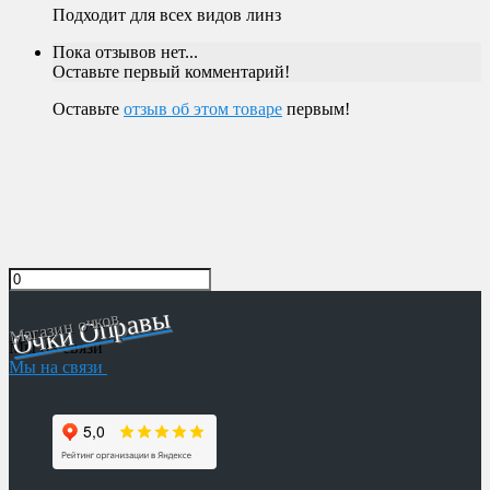
Подходит для всех видов линз
Пока отзывов нет...
Оставьте первый комментарий!
Оставьте
отзыв об этом товаре
первым!
Очки Оправы
Магазин очков
Мы на связи
Мы на связи