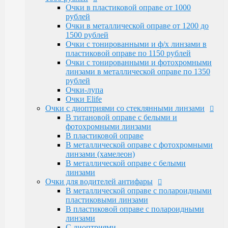
Очки Elife
Очки в пластиковой оправе от 1000
Очки с диоптриями со стеклянными линзами
рублей
В титановой оправе с белыми и
Очки в металлической оправе от 1200 до
фотохромными линзами
1500 рублей
В пластиковой оправе
Очки с тонированными и ф/х линзами в
В металлической оправе с фотохромными
пластиковой оправе по 1150 рублей
линзами (хамелеон)
Очки с тонированными и фотохромными
В металлической оправе с белыми линзами
линзами в металлической оправе по 1350
Очки для водителей антифары
рублей
В металлической оправе с полароидными
Очки-лупа
пластиковыми линзами
Очки Elife
В пластиковой оправе с полароидными
Очки с диоптриями со стеклянными линзами
линзами
В титановой оправе с белыми и
С диоптриями
фотохромными линзами
Очки для компьютера
В пластиковой оправе
В пластиковой оправе с полимерными
В металлической оправе с фотохромными
линзами
линзами (хамелеон)
В металлической оправе
В металлической оправе с белыми
Тренажерные очки
линзами
В пластиковой оправе
Очки для водителей антифары
В металлической оправе
В металлической оправе с полароидными
Очки глаукомные
пластиковыми линзами
Очки Эксклюзивные Ricardi от 15000
В пластиковой оправе с полароидными
Оправы
линзами
Бренд оправы
С диоптриями