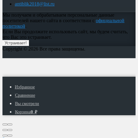
antiblik2018@list.ru
Мы получаем и обрабатываем персональные данные
посетителей нашего сайта в соответствии с
официальной
политикой
.
Если Вы продолжите использовать сайт, мы будем считать,
что Вас это устраивает.
Устраивает!
Copyright © 2026 Все права защищены.
Избранное
Сравнение
Вы смотрели
0
Корзина
₽