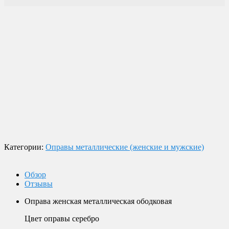
Доставка по России
Мы доставим ваш заказ курьером по городу или службой
экспресс-доставки по всей России.
Оплата
Оплата заказов возможна наличными при получении, или
переводом на банковскую карту.
Магазин в Москве
Будем рады видеть вас в нашем магазине по адресу г. Москва,
Пролетарский пр-т, д. 20, корп. 2.
Категории:
Оправы металлические (женские и мужские)
Обзор
Отзывы
Оправа женская металлическая ободковая
Цвет оправы серебро