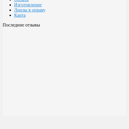
Изготовление
Линзы в оправу
Карта
Последние отзывы
Очки Glodiatr c3 106
106 c3 Glodiatr
Здравствуйте! Третий год ношу, потёрлись уже, гнул не один
раз, сильно гнул, забывал снять на сон грядущий, ибо
забываешь про них, утром, либо наступал, думаешь, ну всё...
ан нет, разогнул, выправил, и опять в них, по мне отличные
очки!!! Всё остальное, а было не мало их,...
Малешин Сергей Аркадьевич
15 июня 2021 08:35