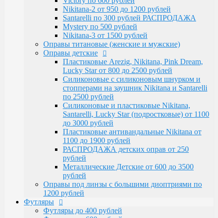
Victory по 600 рублей
Santarelli, Lucky Star (подростковые) от 1100
Nikitana-2 от 950 до 1200 рублей
до 3000 рублей
Santarelli по 300 рублей РАСПРОДАЖА
Пластиковые антивандальные Nikitana от
Mystery по 500 рублей
1100 до 1900 рублей
Nikitana-3 от 1500 рублей
РАСПРОДАЖА детских оправ от 250 рублей
Оправы титановые (женские и мужские)
Металлические Детские от 600 до 3500
Оправы детские
рублей
Пластиковые Arezig, Nikitana, Pink Dream,
Оправы под линзы с большими диоптриями по
Lucky Star от 800 до 2500 рублей
1200 рублей
Силиконовые с силиконовым шнурком и
Футляры
стопперами на заушник Nikitana и Santarelli
Футляры до 400 рублей
по 2500 рублей
Футляры по 600 рублей
Силиконовые и пластиковые Nikitana,
Футляры по 550 рублей
Santarelli, Lucky Star (подростковые) от 1100
Футляры для солнцезащитных очков
до 3000 рублей
Детские от 400 рублей
Пластиковые антивандальные Nikitana от
Аксессуары
1100 до 1900 рублей
Распродажа
РАСПРОДАЖА детских оправ от 250
рублей
Металлические Детские от 600 до 3500
рублей
Оправы под линзы с большими диоптриями по
1200 рублей
Футляры
Футляры до 400 рублей