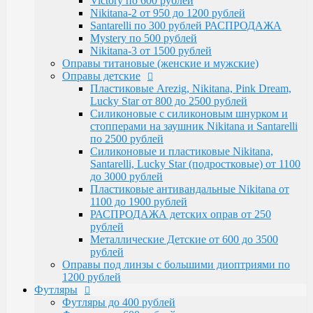
Victory по 600 рублей
Santarelli, Lucky Star (подростковые) от 1100
Nikitana-2 от 950 до 1200 рублей
до 3000 рублей
Santarelli по 300 рублей РАСПРОДАЖА
Пластиковые антивандальные Nikitana от
Mystery по 500 рублей
1100 до 1900 рублей
Nikitana-3 от 1500 рублей
РАСПРОДАЖА детских оправ от 250 рублей
Оправы титановые (женские и мужские)
Металлические Детские от 600 до 3500
Оправы детские
рублей
Пластиковые Arezig, Nikitana, Pink Dream,
Оправы под линзы с большими диоптриями по
Lucky Star от 800 до 2500 рублей
1200 рублей
Силиконовые с силиконовым шнурком и
Футляры
стопперами на заушник Nikitana и Santarelli
Футляры до 400 рублей
по 2500 рублей
Футляры по 600 рублей
Силиконовые и пластиковые Nikitana,
Футляры по 550 рублей
Santarelli, Lucky Star (подростковые) от 1100
Футляры для солнцезащитных очков
до 3000 рублей
Детские от 400 рублей
Пластиковые антивандальные Nikitana от
Аксессуары
1100 до 1900 рублей
Распродажа
РАСПРОДАЖА детских оправ от 250
рублей
Металлические Детские от 600 до 3500
рублей
Оправы под линзы с большими диоптриями по
1200 рублей
Футляры
Футляры до 400 рублей