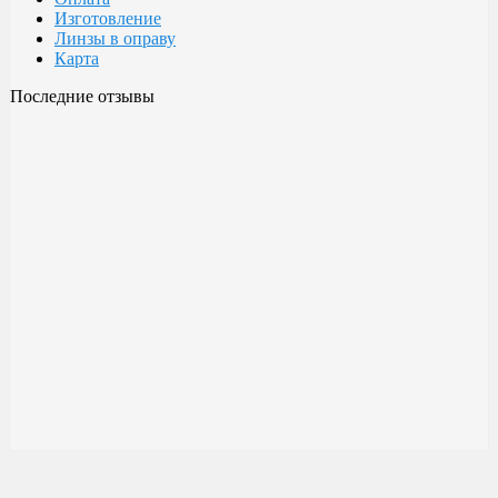
Изготовление
Линзы в оправу
Карта
Последние отзывы
Очки Glodiatr c3 106
106 c3 Glodiatr
Здравствуйте! Третий год ношу, потёрлись уже, гнул не один
раз, сильно гнул, забывал снять на сон грядущий, ибо
забываешь про них, утром, либо наступал, думаешь, ну всё...
ан нет, разогнул, выправил, и опять в них, по мне отличные
очки!!! Всё остальное, а было не мало их,...
Малешин Сергей Аркадьевич
15 июня 2021 08:35