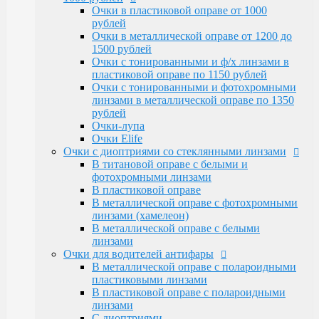
Очки Elife
Очки в пластиковой оправе от 1000
Очки с диоптриями со стеклянными линзами
рублей
В титановой оправе с белыми и
Очки в металлической оправе от 1200 до
фотохромными линзами
1500 рублей
В пластиковой оправе
Очки с тонированными и ф/х линзами в
В металлической оправе с фотохромными
пластиковой оправе по 1150 рублей
линзами (хамелеон)
Очки с тонированными и фотохромными
В металлической оправе с белыми линзами
линзами в металлической оправе по 1350
Очки для водителей антифары
рублей
В металлической оправе с полароидными
Очки-лупа
пластиковыми линзами
Очки Elife
В пластиковой оправе с полароидными
Очки с диоптриями со стеклянными линзами
линзами
В титановой оправе с белыми и
С диоптриями
фотохромными линзами
Очки для компьютера
В пластиковой оправе
В пластиковой оправе с полимерными
В металлической оправе с фотохромными
линзами
линзами (хамелеон)
В металлической оправе
В металлической оправе с белыми
Тренажерные очки
линзами
В пластиковой оправе
Очки для водителей антифары
В металлической оправе
В металлической оправе с полароидными
Очки глаукомные
пластиковыми линзами
Очки Эксклюзивные Ricardi от 15000
В пластиковой оправе с полароидными
Оправы
линзами
Бренд оправы
С диоптриями