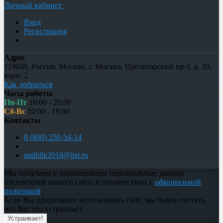
Личный кабинет
Вход
Регистрация
Адрес
119049
,
Россия
,
Москва
,
г. Москва, Пролетарский пр-т, д. 20,
корп. 2
Как добраться
Часы работы
Пн-Пт
10:00 - 20:00
Сб-Вс
10:00 - 18:00
Контакты
8 (800) 250-54-14
antiblik2018@list.ru
Мы получаем и обрабатываем персональные данные
посетителей нашего сайта в соответствии с
официальной
политикой
.
Если Вы продолжите использовать сайт, мы будем считать,
что Вас это устраивает.
Устраивает!