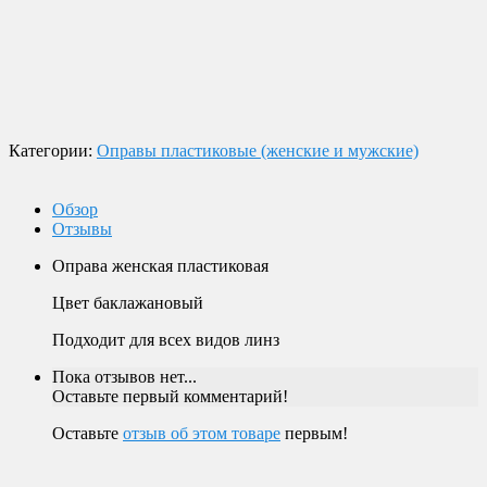
экспресс-доставки по всей России.
Оплата
Оплата заказов возможна наличными при получении, или
переводом на банковскую карту.
Магазин в Москве
Будем рады видеть вас в нашем магазине по адресу г. Москва,
Пролетарский пр-т, д. 20, корп. 2.
Категории:
Оправы пластиковые (женские и мужские)
Обзор
Отзывы
Оправа женская пластиковая
Цвет баклажановый
Подходит для всех видов линз
Пока отзывов нет...
Оставьте первый комментарий!
Оставьте
отзыв об этом товаре
первым!