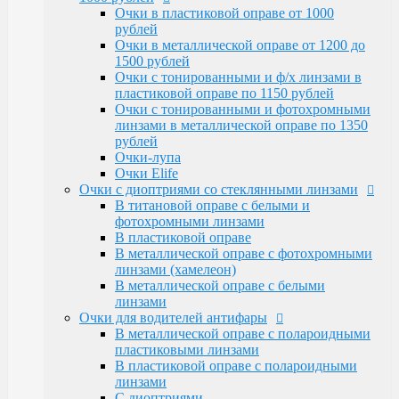
Очки Elife
Очки в пластиковой оправе от 1000
Очки с диоптриями со стеклянными линзами
рублей
В титановой оправе с белыми и
Очки в металлической оправе от 1200 до
фотохромными линзами
1500 рублей
В пластиковой оправе
Очки с тонированными и ф/х линзами в
В металлической оправе с фотохромными
пластиковой оправе по 1150 рублей
линзами (хамелеон)
Очки с тонированными и фотохромными
В металлической оправе с белыми линзами
линзами в металлической оправе по 1350
Очки для водителей антифары
рублей
В металлической оправе с полароидными
Очки-лупа
пластиковыми линзами
Очки Elife
В пластиковой оправе с полароидными
Очки с диоптриями со стеклянными линзами
линзами
В титановой оправе с белыми и
С диоптриями
фотохромными линзами
Очки для компьютера
В пластиковой оправе
В пластиковой оправе с полимерными
В металлической оправе с фотохромными
линзами
линзами (хамелеон)
В металлической оправе
В металлической оправе с белыми
Тренажерные очки
линзами
В пластиковой оправе
Очки для водителей антифары
В металлической оправе
В металлической оправе с полароидными
Очки глаукомные
пластиковыми линзами
Очки Эксклюзивные Ricardi от 15000
В пластиковой оправе с полароидными
Оправы
линзами
Бренд оправы
С диоптриями