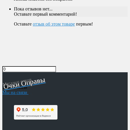
Пока отзывов нет...
Оставьте первый комментарий!
Оставьте
отзыв об этом товаре
первым!
Очки Оправы
Магазин очков
Мы на связи
Мы на связи