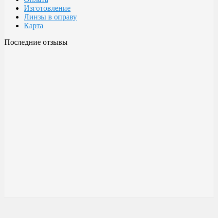
Изготовление
Линзы в оправу
Карта
Последние отзывы
Очки Glodiatr c3 106
106 c3 Glodiatr
Здравствуйте! Третий год ношу, потёрлись уже, гнул не один
раз, сильно гнул, забывал снять на сон грядущий, ибо
забываешь про них, утром, либо наступал, думаешь, ну всё...
ан нет, разогнул, выправил, и опять в них, по мне отличные
очки!!! Всё остальное, а было не мало их,...
Малешин Сергей Аркадьевич
15 июня 2021 08:35