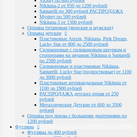
Victory по 600 рублей
Santarelli, Lucky Star (подростковые) от 1100
Nikitana-2 от 950 до 1200 рублей
до 3000 рублей
Santarelli по 300 рублей РАСПРОДАЖА
Пластиковые антивандальные Nikitana от
Mystery по 500 рублей
1100 до 1900 рублей
Nikitana-3 от 1500 рублей
РАСПРОДАЖА детских оправ от 250 рублей
Оправы титановые (женские и мужские)
Металлические Детские от 600 до 3500
Оправы детские
рублей
Пластиковые Arezig, Nikitana, Pink Dream,
Оправы под линзы с большими диоптриями по
Lucky Star от 800 до 2500 рублей
1200 рублей
Силиконовые с силиконовым шнурком и
Футляры
стопперами на заушник Nikitana и Santarelli
Футляры до 400 рублей
по 2500 рублей
Футляры по 600 рублей
Силиконовые и пластиковые Nikitana,
Футляры по 550 рублей
Santarelli, Lucky Star (подростковые) от 1100
Футляры для солнцезащитных очков
до 3000 рублей
Детские от 400 рублей
Пластиковые антивандальные Nikitana от
Аксессуары
1100 до 1900 рублей
Распродажа
РАСПРОДАЖА детских оправ от 250
рублей
Металлические Детские от 600 до 3500
рублей
Оправы под линзы с большими диоптриями по
1200 рублей
Футляры
Футляры до 400 рублей