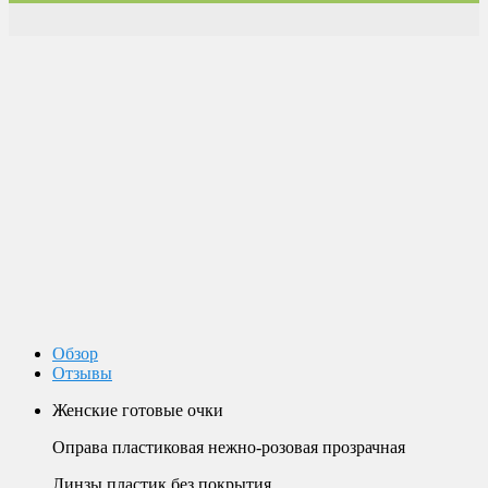
Доставка по России
Мы доставим ваш заказ курьером по городу или службой
экспресс-доставки по всей России.
Оплата
Оплата заказов возможна наличными при получении, или
переводом на банковскую карту.
Магазин в Москве
Будем рады видеть вас в нашем магазине по адресу г. Москва,
Пролетарский пр-т, д. 20, корп. 2.
Обзор
Отзывы
Женские готовые очки
Оправа пластиковая нежно-розовая прозрачная
Линзы пластик без покрытия